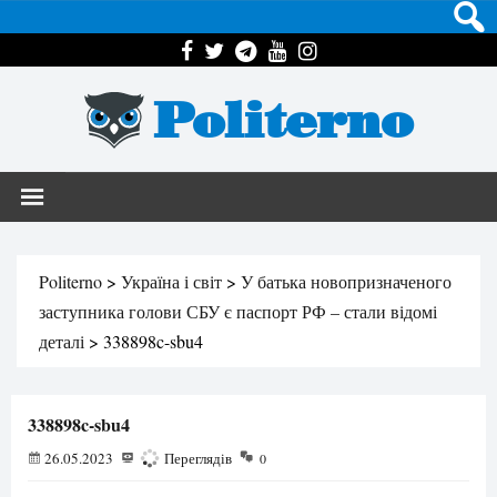
Politerno
Politerno
>
Україна і світ
>
У батька новопризначеного
заступника голови СБУ є паспорт РФ – стали відомі
деталі
>
338898c-sbu4
338898c-sbu4
26.05.2023
116
Переглядів
0