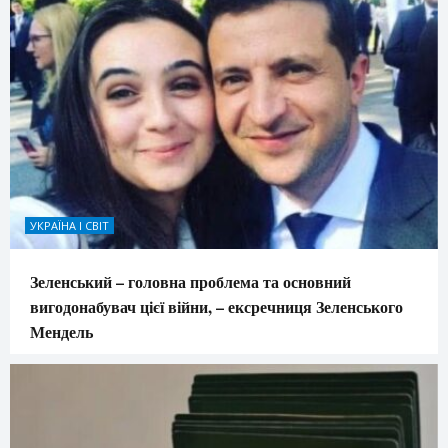
УКРАЇНА І СВІТ
Зеленський – головна проблема та основний
вигодонабувач цієї війни, – ексречниця Зеленського
Мендель