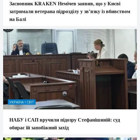
Засновник KRAKEN Немічев заявив, що у Києві
затримали ветерана підрозділу у зв’язку із вбивством
на Балі
УКРАЇНА І СВІТ
НАБУ і САП вручили підозру Стефанішиній: суд
обирає їй запобіжний захід