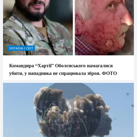
УКРАЇНА І СВІТ
Командира “Хартії” Оболєнського намагалися
убити, у нападника не спрацювала зброя. ФОТО