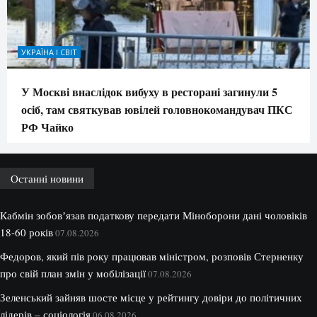
УКРАЇНА І СВІТ
У Москві внаслідок вибуху в ресторані загинули 5
осіб, там святкував ювілей головнокомандувач ПКС
РФ Чайко
Останні новини
Кабмін зобовʼязав податкову передати Міноборони дані чоловіків
18-60 років
07.08.2026
Федоров, який пів року працював міністром, розповів Стерненку
про свій план змін у мобілізації
07.08.2026
Зеленський зайняв шосте місце у рейтингу довіри до політичних
лідерів – соціологія
06.08.2026