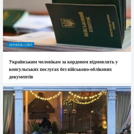
УКРАЇНА І СВІТ
Українським чоловікам за кордоном відмовлять у
консульських послугах без військово-облікових
документів