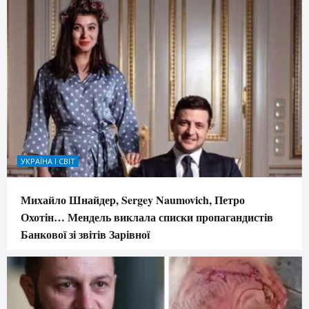
УКРАЇНА І СВІТ
Михайло Шнайдер, Sergey Naumovich, Петро
Охотін… Мендель виклала списки пропагандистів
Банкової зі звітів Зарівної