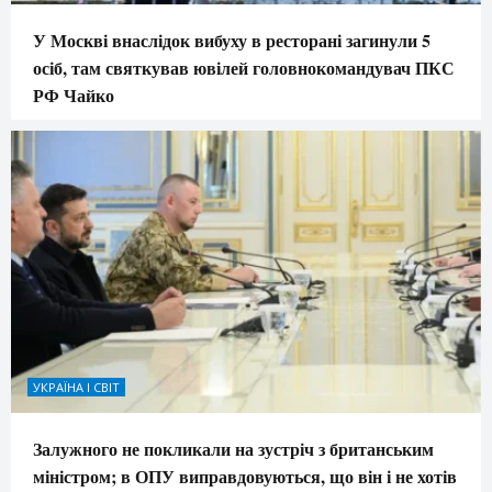
У Москві внаслідок вибуху в ресторані загинули 5
осіб, там святкував ювілей головнокомандувач ПКС
РФ Чайко
УКРАЇНА І СВІТ
Залужного не покликали на зустріч з британським
міністром; в ОПУ виправдовуються, що він і не хотів