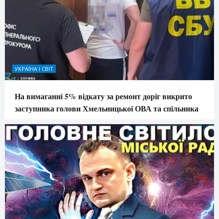
УКРАЇНА І СВІТ
На вимаганні 5% відкату за ремонт доріг викрито
заступника голови Хмельницької ОВА та спільника