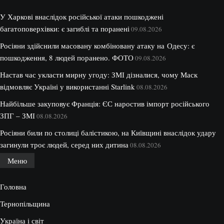
У Харкові внаслідок російської атаки пошкоджені
багатоповерхівки: є загиблі та поранені
09.08.2026
Росіяни здійснили масовану комбіновану атаку на Одесу: є
пошкодження, 8 людей поранено. ФОТО
09.08.2026
Настав час укласти мирну угоду: ЗМІ дізналися, чому Маск
відмовляє Україні у використанні Starlink
08.08.2026
Найбільше закуповує Франція: ЄС наростив імпорт російського
ЗПГ – ЗМІ
08.08.2026
Росіяни били по столиці балістикою, на Київщині внаслідок удару
загинули троє людей, серед них дитина
08.08.2026
Меню
Головна
Тернопільщина
Україна і світ