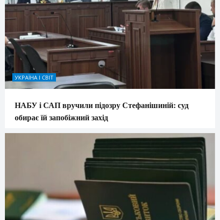
УКРАЇНА І СВІТ
НАБУ і САП вручили підозру Стефанішиній: суд
обирає їй запобіжний захід