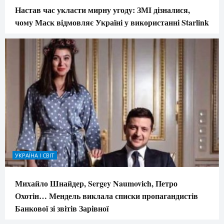
Настав час укласти мирну угоду: ЗМІ дізналися,
чому Маск відмовляє Україні у використанні Starlink
УКРАЇНА І СВІТ
Михайло Шнайдер, Sergey Naumovich, Петро
Охотін… Мендель виклала списки пропагандистів
Банкової зі звітів Зарівної