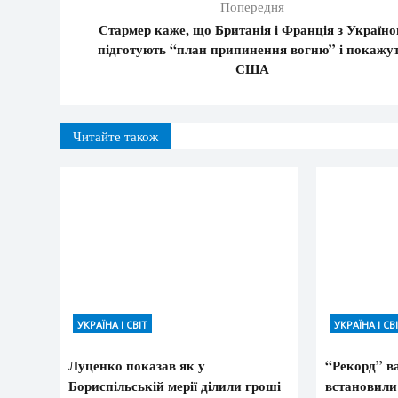
Попередня
Стармер каже, що Британія і Франція з Україн
підготують “план припинення вогню” і покажу
США
Читайте також
УКРАЇНА І СВІТ
УКРАЇНА І СВ
Луценко показав як у
“Рекорд” в
Бориспільській мерії ділили гроші
встановили