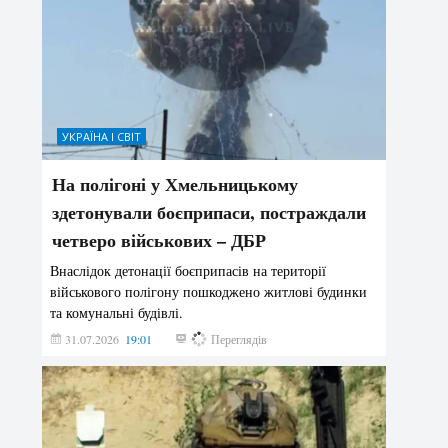
УКРАЇНА І СВІТ
На полігоні у Хмельницькому
здетонували боєприпаси, постраждали
четверо військових – ДБР
Внаслідок детонації боєприпасів на території
військового полігону пошкоджено житлові будинки
та комунальні будівлі.
31.07.2026
19:01
185
Переглядів