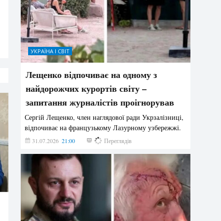
УКРАЇНА І СВІТ
Лещенко відпочиває на одному з
найдорожчих курортів світу –
запитання журналістів проігнорував
Сергій Лещенко, член наглядової ради Укрзалізниці,
відпочиває на французькому Лазурному узбережжі.
31.07.2026
21:00
211
Переглядів