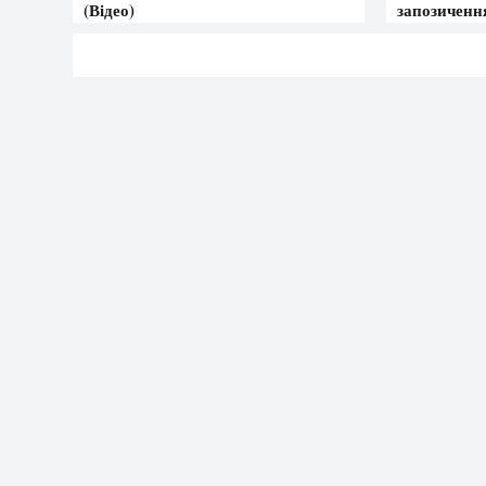
(Відео)
запозиченн