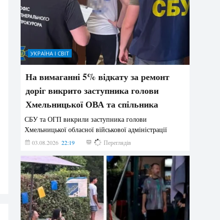
УКРАЇНА І СВІТ
На вимаганні 5% відкату за ремонт
доріг викрито заступника голови
Хмельницької ОВА та спільника
СБУ та ОГП викрили заступника голови
Хмельницької обласної військової адміністрації
03.08.2026
22:19
848
Переглядів