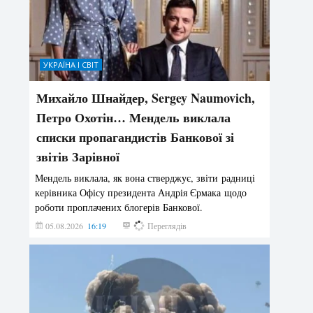
УКРАЇНА І СВІТ
Михайло Шнайдер, Sergey Naumovich,
Петро Охотін… Мендель виклала
списки пропагандистів Банкової зі
звітів Зарівної
Мендель виклала, як вона стверджує, звіти радниці
керівника Офісу президента Андрія Єрмака щодо
роботи проплачених блогерів Банкової.
05.08.2026
16:19
193
Переглядів