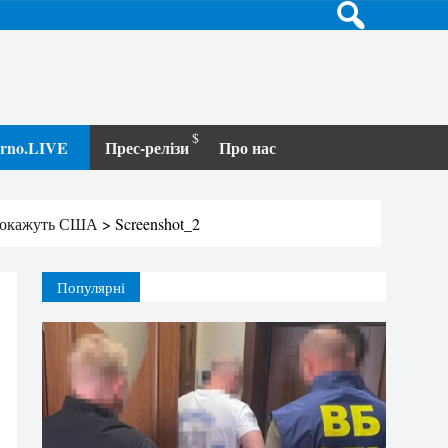
terno.LIVE
Прес-релізи
Про нас
 покажуть США
>
Screenshot_2
Популярні