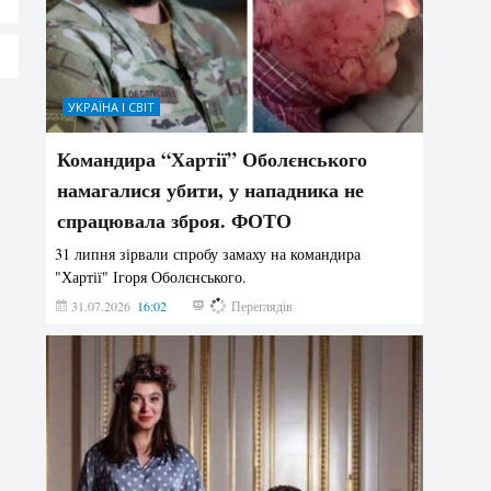
УКРАЇНА І СВІТ
Командира “Хартії” Оболєнського
намагалися убити, у нападника не
спрацювала зброя. ФОТО
31 липня зірвали спробу замаху на командира
"Хартії" Ігоря Оболєнського.
31.07.2026
16:02
194
Переглядів