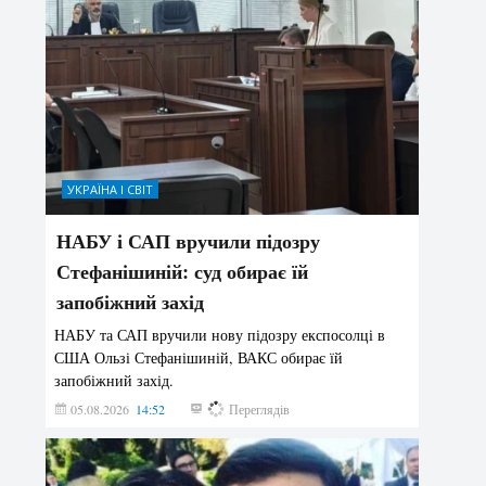
УКРАЇНА І СВІТ
НАБУ і САП вручили підозру
Стефанішиній: суд обирає їй
запобіжний захід
НАБУ та САП вручили нову підозру експосолці в
США Ользі Стефанішиній, ВАКС обирає їй
запобіжний захід.
05.08.2026
14:52
142
Переглядів