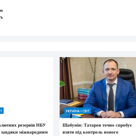
ою
ть
ІТ
УКРАЇНА І СВІТ
алютних резервів НБУ
Шабунін: Татаров точно спробує
 завдяки міжнародним
взяти під контроль нового