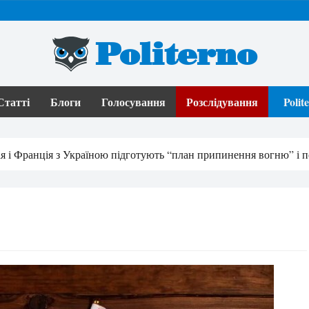
Politerno
Статті
Блоги
Голосування
Розслідування
Poli
ія і Франція з Україною підготують “план припинення вогню” і