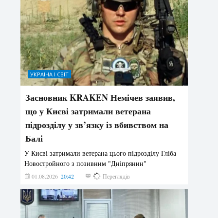
УКРАЇНА І СВІТ
Засновник KRAKEN Немічев заявив,
що у Києві затримали ветерана
підрозділу у зв’язку із вбивством на
Балі
У Києві затримали ветерана цього підрозділу Гліба
Новостройного з позивним "Дніпрянин"
01.08.2026
20:42
177
Переглядів