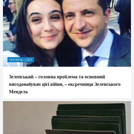
УКРАЇНА І СВІТ
Зеленський – головна проблема та основний
вигодонабувач цієї війни, – ексречниця Зеленського
Мендель