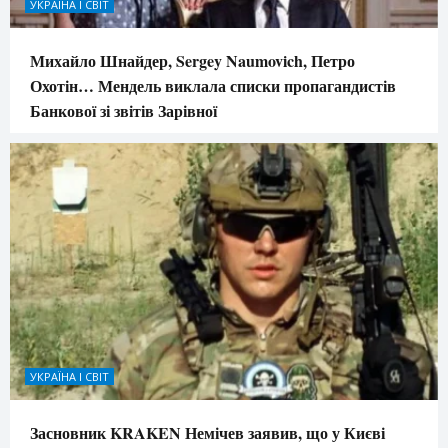
УКРАЇНА І СВІТ
Михайло Шнайдер, Sergey Naumovich, Петро
Охотін… Мендель виклала списки пропагандистів
Банкової зі звітів Зарівної
УКРАЇНА І СВІТ
Засновник KRAKEN Немічев заявив, що у Києві