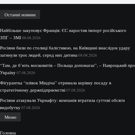
Останні новини
Найбільше закуповує Франція: ЄС наростив імпорт російського
ЗПГ – ЗМІ
08.08.2026
Росіяни били по столиці балістикою, на Київщині внаслідок удару
загинули троє людей, серед них дитина
08.08.2026
“Там, де б’ють московитів – Польща допомагає”, – Навроцький про
Україну
07.08.2026
Фігурантка “плівок Міндіча” отримала керівну посаду в
стратегічному держпідприємстві
07.08.2026
Росіяни атакували Укрнафту: компанія втратила суттєві обсяги
видобутку
07.08.2026
Меню
Головна