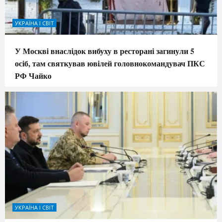
УКРАЇНА І СВІТ
У Москві внаслідок вибуху в ресторані загинули 5
осіб, там святкував ювілей головнокомандувач ПКС
РФ Чайко
УКРАЇНА І СВІТ