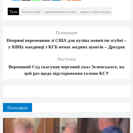
Теги
Зеленський
припинення вогню
мирні переговори
Попередня
Непрямі перемовини зі США для путіна повністю згубні –
у КВНу наодинці з КГБ немає жодних шансів – Дроздов
Наступна
Верховний Суд скасував черговий указ Зеленського, на
цей раз щодо відсторонення голови КСУ
Популярні