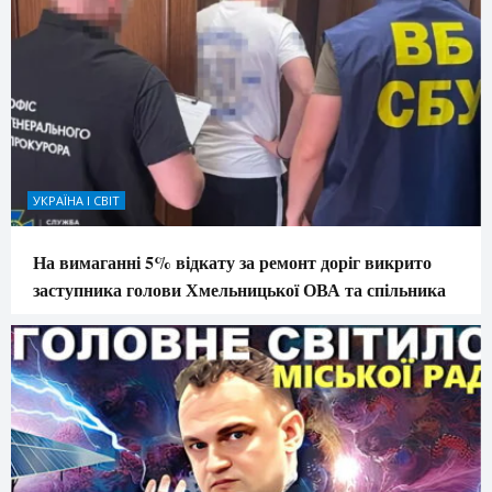
УКРАЇНА І СВІТ
На вимаганні 5% відкату за ремонт доріг викрито
заступника голови Хмельницької ОВА та спільника