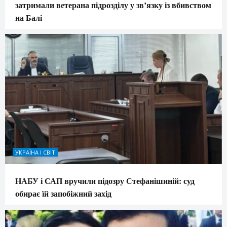
затримали ветерана підрозділу у зв’язку із вбивством
на Балі
УКРАЇНА І СВІТ
НАБУ і САП вручили підозру Стефанішиній: суд
обирає їй запобіжний захід