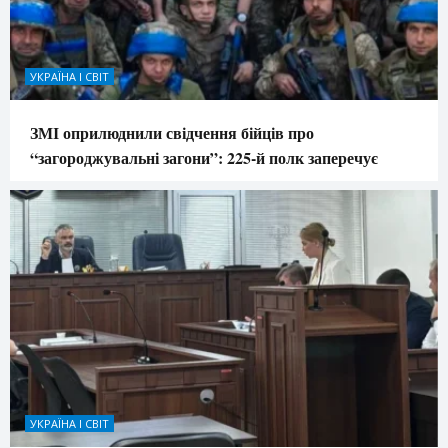
УКРАЇНА І СВІТ
ЗМІ оприлюднили свідчення бійців про
“загороджувальні загони”: 225-й полк заперечує
УКРАЇНА І СВІТ