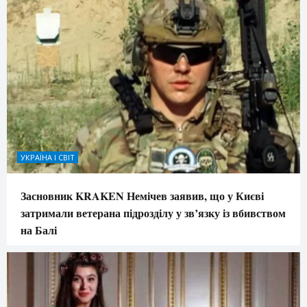
УКРАЇНА І СВІТ
Засновник KRAKEN Немічев заявив, що у Києві
затримали ветерана підрозділу у зв’язку із вбивством
на Балі