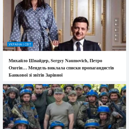
УКРАЇНА І СВІТ
Михайло Шнайдер, Sergey Naumovich, Петро
Охотін… Мендель виклала списки пропагандистів
Банкової зі звітів Зарівної