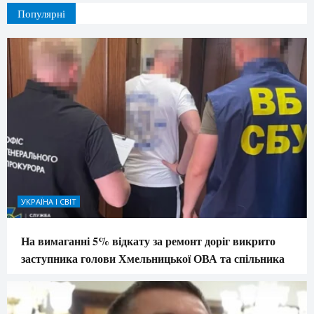
Популярні
УКРАЇНА І СВІТ
На вимаганні 5% відкату за ремонт доріг викрито
заступника голови Хмельницької ОВА та спільника