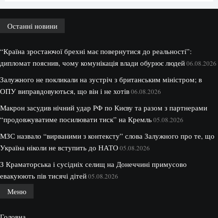
Останні новини
“Країна зростаючої брехні має повернутися до реальності”:
дипломат пояснив, чому комунікація влади обурює людей
06.08.2026
Залужного не покликали на зустріч з британським міністром; в
ОПУ виправдовуються, що він і не хотів
06.08.2026
Макрон засудив нічний удар РФ по Києву та разом з партнерами
“продовжуватиме посилювати тиск” на Кремль
05.08.2026
МЗС назвало “вирваними з контексту” слова Залужного про те, що
Україна ніколи не вступить до НАТО
05.08.2026
З Краматорська і сусідніх селищ на Донеччині примусово
евакуюють пів тисячі дітей
05.08.2026
Меню
Головна