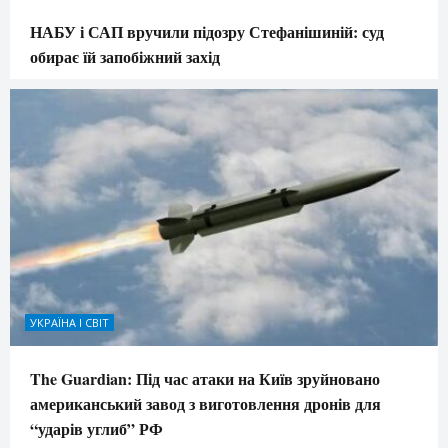
НАБУ і САП вручили підозру Стефанішиній: суд
обирає їй запобіжний захід
УКРАЇНА І СВІТ
The Guardian: Під час атаки на Київ зруйновано
американський завод з виготовлення дронів для
“ударів углиб” РФ