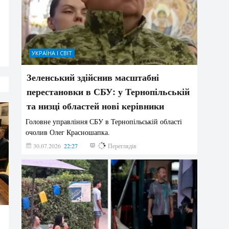
УКРАЇНА І СВІТ
Зеленський здійснив масштабні
перестановки в СБУ: у Тернопільській
та низці областей нові керівники
Головне управління СБУ в Тернопільській області
очолив Олег Красношапка.
30.07.2026
22:27
629
Переглядів