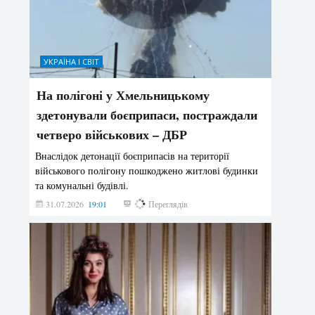
УКРАЇНА І СВІТ
На полігоні у Хмельницькому
здетонували боєприпаси, постраждали
четверо військових – ДБР
Внаслідок детонації боєприпасів на території
військового полігону пошкоджено житлові будинки
та комунальні будівлі.
31.07.2026
19:01
179
Переглядів