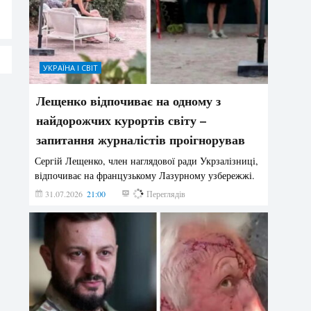
УКРАЇНА І СВІТ
Лещенко відпочиває на одному з
найдорожчих курортів світу –
запитання журналістів проігнорував
Сергій Лещенко, член наглядової ради Укрзалізниці,
відпочиває на французькому Лазурному узбережжі.
31.07.2026
21:00
204
Переглядів