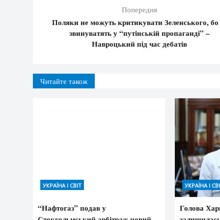
Попередня
Поляки не можуть критикувати Зеленського, бо 
звинуватять у “путінській пропаганді” –
Навроцький під час дебатів
Читайте також
УКРАЇНА І СВІТ
УКРАЇНА І СВ
“Нафтогаз” подав у
Голова Хар
Стокгольмський арбітраж новий
залишилась