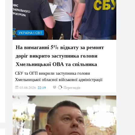
УКРАЇНА І СВІТ
На вимаганні 5% відкату за ремонт
доріг викрито заступника голови
Хмельницької ОВА та спільника
СБУ та ОГП викрили заступника голови
Хмельницької обласної військової адміністрації
03.08.2026
22:19
837
Переглядів