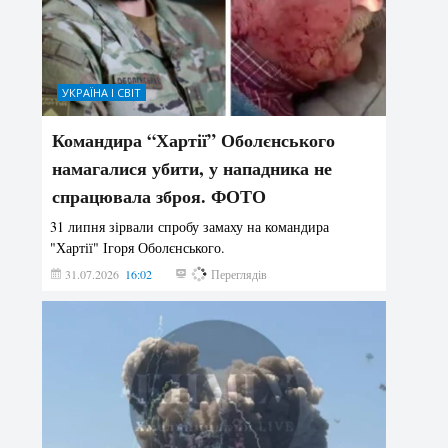
УКРАЇНА І СВІТ
Командира “Хартії” Оболєнського
намагалися убити, у нападника не
спрацювала зброя. ФОТО
31 липня зірвали спробу замаху на командира
"Хартії" Ігоря Оболєнського.
31.07.2026
16:02
187
Переглядів