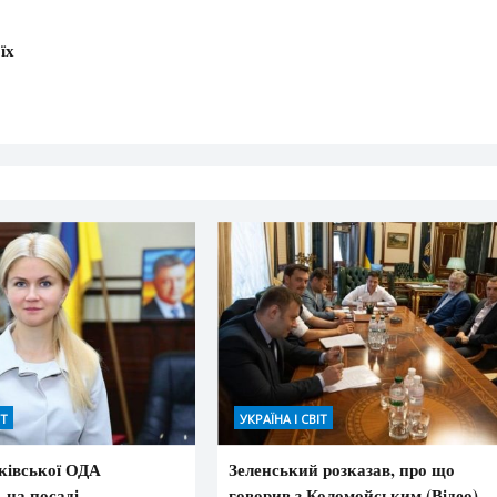
їх
ІТ
УКРАЇНА І СВІТ
ківської ОДА
Зеленський розказав, про що
 на посаді
говорив з Коломойським (Відео)