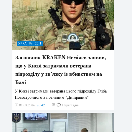
УКРАЇНА І СВІТ
Засновник KRAKEN Немічев заявив,
що у Києві затримали ветерана
підрозділу у зв’язку із вбивством на
Балі
У Києві затримали ветерана цього підрозділу Гліба
Новостройного з позивним "Дніпрянин"
01.08.2026
20:42
170
Переглядів