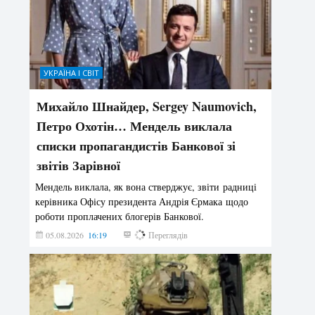
УКРАЇНА І СВІТ
Михайло Шнайдер, Sergey Naumovich,
Петро Охотін… Мендель виклала
списки пропагандистів Банкової зі
звітів Зарівної
Мендель виклала, як вона стверджує, звіти радниці
керівника Офісу президента Андрія Єрмака щодо
роботи проплачених блогерів Банкової.
05.08.2026
16:19
173
Переглядів