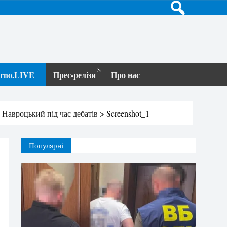
terno.LIVE
Прес-релізи
Про нас
 Навроцький під час дебатів
>
Screenshot_1
Популярні