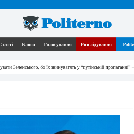
Politerno
Статті
Блоги
Голосування
Розслідування
Poli
вати Зеленського, бо їх звинуватять у “путінській пропаганді” –