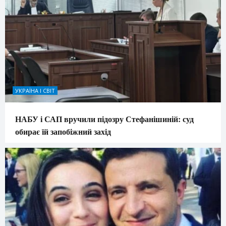
УКРАЇНА І СВІТ
НАБУ і САП вручили підозру Стефанішиній: суд
обирає їй запобіжний захід