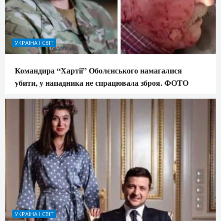
УКРАЇНА І СВІТ
Командира “Хартії” Оболєнського намагалися
убити, у нападника не спрацювала зброя. ФОТО
УКРАЇНА І СВІТ