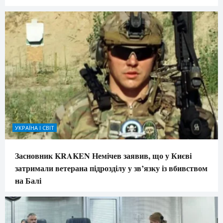
УКРАЇНА І СВІТ
Засновник KRAKEN Немічев заявив, що у Києві
затримали ветерана підрозділу у зв’язку із вбивством
на Балі