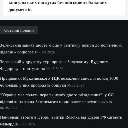
консульських послугах без військово-облікових
документів
Останні новини
Зеленський зайняв шосте місце у рейтингу довіри до політичних
лідерів – соціологія
06.08.2026
Зеленський у другому турі програє Залужному, Буданову і
Федорову – опитування
06.08.2026
Працівники Мукачівського ТЦК незаконно списали понад 1000
чоловіків, у них проходять обшуки
06.08.2026
“Україна має подати перелік необхідного обладнання”: у ЄС
відповіли на закид Зеленського щодо ракет-перехоплювачів
06.08.2026
Найбільші втрати в історії: збитки Rozetka від ударів РФ сягають
мільярдів
06.08.2026