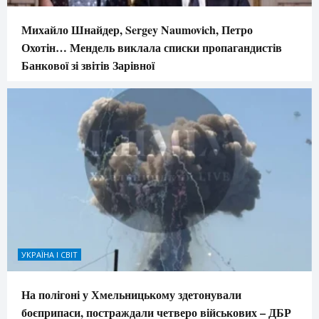
Михайло Шнайдер, Sergey Naumovich, Петро
Охотін… Мендель виклала списки пропагандистів
Банкової зі звітів Зарівної
УКРАЇНА І СВІТ
На полігоні у Хмельницькому здетонували
боєприпаси, постраждали четверо військових – ДБР