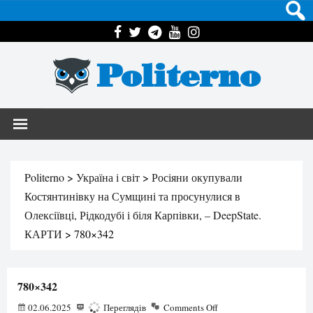
Politerno
Politerno
>
Україна і світ
>
Росіяни окупували
Костянтинівку на Сумщині та просунулися в
Олексіївці, Рідкодубі і біля Карпівки, – DeepState.
КАРТИ
>
780×342
780×342
02.06.2025
108
Переглядів
Comments Off