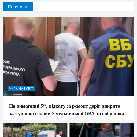
Популярні
УКРАЇНА І СВІТ
На вимаганні 5% відкату за ремонт доріг викрито
заступника голови Хмельницької ОВА та спільника