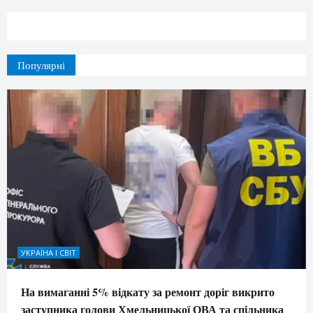
Популярні
УКРАЇНА І СВІТ
На вимаганні 5% відкату за ремонт доріг викрито
заступника голови Хмельницької ОВА та спільника