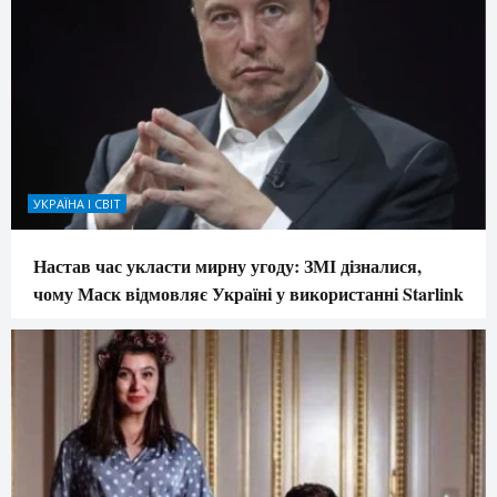
УКРАЇНА І СВІТ
Настав час укласти мирну угоду: ЗМІ дізналися,
чому Маск відмовляє Україні у використанні Starlink