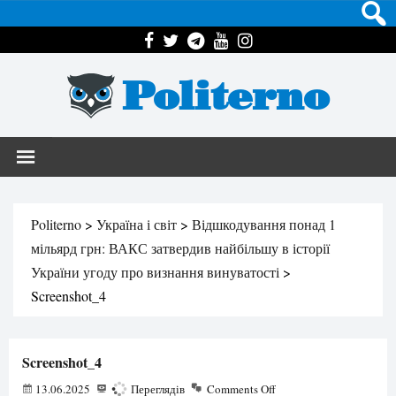
Politerno
Politerno
>
Україна і світ
>
Відшкодування понад 1
мільярд грн: ВАКС затвердив найбільшу в історії
України угоду про визнання винуватості
>
Screenshot_4
Screenshot_4
13.06.2025
119
Переглядів
Comments Off