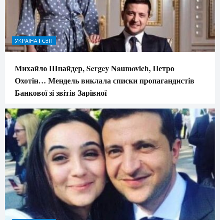
УКРАЇНА І СВІТ
Михайло Шнайдер, Sergey Naumovich, Петро
Охотін… Мендель виклала списки пропагандистів
Банкової зі звітів Зарівної