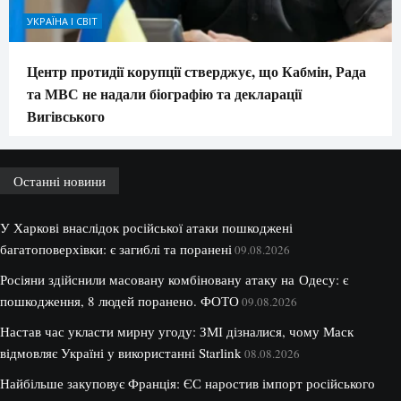
УКРАЇНА І СВІТ
Центр протидії корупції стверджує, що Кабмін, Рада
та МВС не надали біографію та декларації
Вигівського
Останні новини
У Харкові внаслідок російської атаки пошкоджені
багатоповерхівки: є загиблі та поранені
09.08.2026
Росіяни здійснили масовану комбіновану атаку на Одесу: є
пошкодження, 8 людей поранено. ФОТО
09.08.2026
Настав час укласти мирну угоду: ЗМІ дізналися, чому Маск
відмовляє Україні у використанні Starlink
08.08.2026
Найбільше закуповує Франція: ЄС наростив імпорт російського