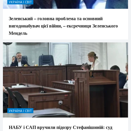
УКРАЇНА І СВІТ
Зеленський – головна проблема та основний
вигодонабувач цієї війни, – ексречниця Зеленського
Мендель
УКРАЇНА І СВІТ
НАБУ і САП вручили підозру Стефанішиній: суд