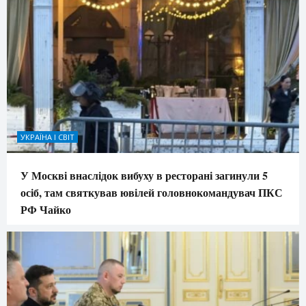
УКРАЇНА І СВІТ
У Москві внаслідок вибуху в ресторані загинули 5
осіб, там святкував ювілей головнокомандувач ПКС
РФ Чайко