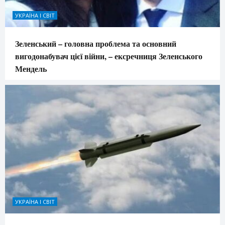
УКРАЇНА І СВІТ
Зеленський – головна проблема та основний
вигодонабувач цієї війни, – ексречниця Зеленського
Мендель
УКРАЇНА І СВІТ