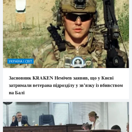
УКРАЇНА І СВІТ
Засновник KRAKEN Немічев заявив, що у Києві
затримали ветерана підрозділу у зв’язку із вбивством
на Балі