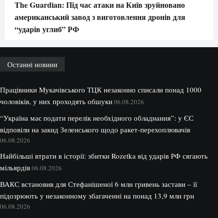
The Guardian: Під час атаки на Київ зруйновано
американський завод з виготовлення дронів для
“ударів углиб” РФ
Останні новини
Працівники Мукачівського ТЦК незаконно списали понад 1000
чоловіків, у них проходять обшуки
06.08.2026
“Україна має подати перелік необхідного обладнання”: у ЄС
відповіли на закид Зеленського щодо ракет-перехоплювачів
06.08.2026
Найбільші втрати в історії: збитки Rozetka від ударів РФ сягають
мільярдів
06.08.2026
ВАКС встановив для Стефанішеної 6 млн гривень застави – її
підозрюють у незаконному збагаченні на понад 13,9 млн грн
06.08.2026