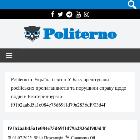
Politerno
Politerno
>
Україна і світ
>
У Баку арештували
російських пропагандистів та порушили справу щодо
подій в Єкатеринбурзі
>
f91b2aabd5a1e084e75d69f1d79a2836df903d4f
f91b2aabd5a1e084e75d69f1d79a2836df903d4f
01.07.2025
75
Переглядів
Comments Off