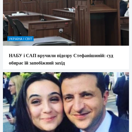
УКРАЇНА І СВІТ
НАБУ і САП вручили підозру Стефанішиній: суд
обирає їй запобіжний захід