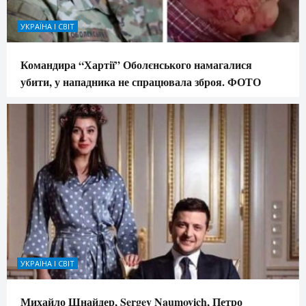
УКРАЇНА І СВІТ
Командира “Хартії” Оболєнського намагалися
убити, у нападника не спрацювала зброя. ФОТО
УКРАЇНА І СВІТ
Михайло Шнайдер, Sergey Naumovich, Петро