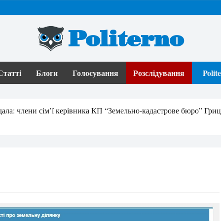
Politerno
Статті
Блоги
Голосування
Розслідування
Poli
ала: члени сім’ї керівника КП “Земельно-кадастрове бюро” Гри