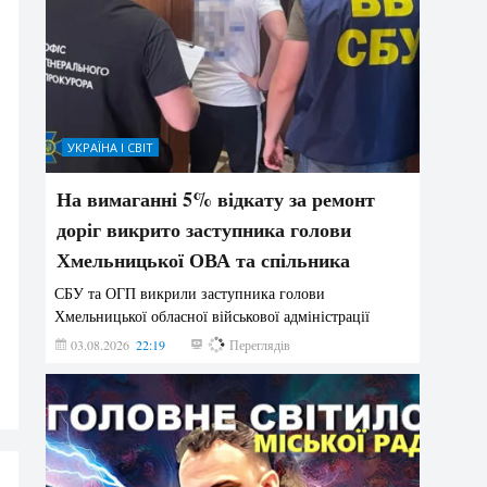
УКРАЇНА І СВІТ
На вимаганні 5% відкату за ремонт
доріг викрито заступника голови
Хмельницької ОВА та спільника
СБУ та ОГП викрили заступника голови
Хмельницької обласної військової адміністрації
03.08.2026
22:19
873
Переглядів