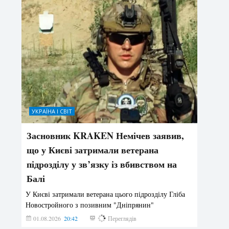
УКРАЇНА І СВІТ
Засновник KRAKEN Немічев заявив,
що у Києві затримали ветерана
підрозділу у зв’язку із вбивством на
Балі
У Києві затримали ветерана цього підрозділу Гліба
Новостройного з позивним "Дніпрянин"
01.08.2026
20:42
194
Переглядів