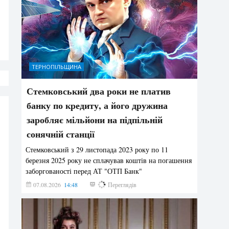
ТЕРНОПІЛЬЩИНА
Стемковський два роки не платив
банку по кредиту, а його дружина
заробляє мільйони на підпільній
сонячній станції
Стемковський з 29 листопада 2023 року по 11
березня 2025 року не сплачував коштів на погашення
заборгованості перед АТ "ОТП Банк"
07.08.2026
14:48
341
Переглядів