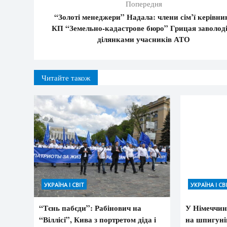
Попередня
“Золоті менеджери” Надала: члени сім’ї керівни
КП “Земельно-кадастрове бюро” Грицая заволод
ділянками учасників АТО
Читайте також
УКРАЇНА І СВІТ
УКРАЇНА І СВ
“Тєнь пабєди”: Рабінович на
У Німеччині
“Віллісі”, Кива з портретом діда і
на шпигунів