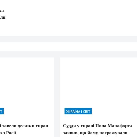
ка
іли
ІТ
УКРАЇНА І СВІТ
 завели десятки справ
Суддя у справі Пола Манафорта
 з Росії
заявив, що йому погрожували