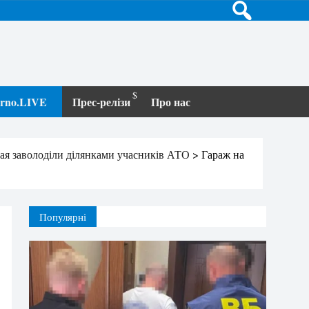
terno.LIVE
Прес-релізи
Про нас
цая заволоділи ділянками учасників АТО
>
Гараж на
Популярні