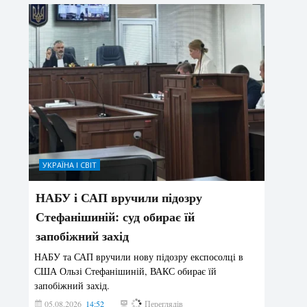
УКРАЇНА І СВІТ
НАБУ і САП вручили підозру
Стефанішиній: суд обирає їй
запобіжний захід
НАБУ та САП вручили нову підозру експосолці в
США Ользі Стефанішиній, ВАКС обирає їй
запобіжний захід.
05.08.2026
14:52
159
Переглядів