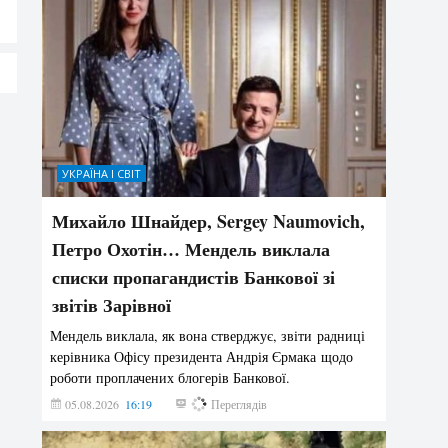
УКРАЇНА І СВІТ
Михайло Шнайдер, Sergey Naumovich,
Петро Охотін… Мендель виклала
списки пропагандистів Банкової зі
звітів Зарівної
Мендель виклала, як вона стверджує, звіти радниці
керівника Офісу президента Андрія Єрмака щодо
роботи проплачених блогерів Банкової.
05.08.2026
16:19
227
Переглядів