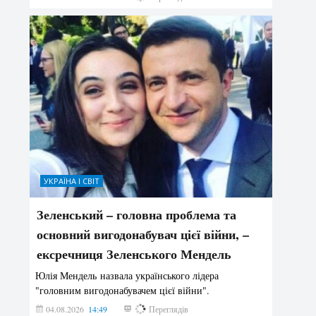
УКРАЇНА І СВІТ
Зеленський – головна проблема та
основний вигодонабувач цієї війни, –
ексречниця Зеленського Мендель
Юлія Мендель назвала українського лідера
"головним вигодонабувачем цієї війни".
04.08.2026
14:49
157
Переглядів