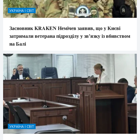
УКРАЇНА І СВІТ
Засновник KRAKEN Немічев заявив, що у Києві
затримали ветерана підрозділу у зв’язку із вбивством
на Балі
УКРАЇНА І СВІТ