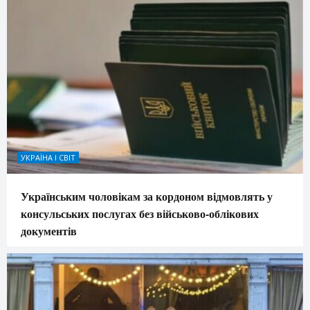
УКРАЇНА І СВІТ
Українським чоловікам за кордоном відмовлять у
консульських послугах без військово-облікових
документів