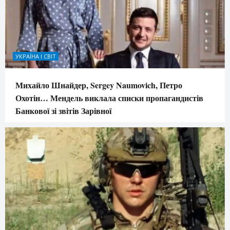
УКРАЇНА І СВІТ
Михайло Шнайдер, Sergey Naumovich, Петро
Охотін… Мендель виклала списки пропагандистів
Банкової зі звітів Зарівної