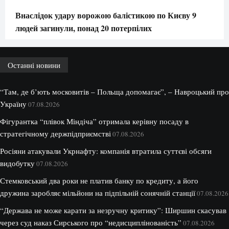
Внаслідок удару ворожою балістикою по Києву 9
людей загинули, понад 20 потерпілих
Останні новини
“Там, де б’ють московитів – Польща допомагає”, – Навроцький про
Україну
07.08.2026
Фігурантка “плівок Міндіча” отримала керівну посаду в
стратегічному держпідприємстві
07.08.2026
Росіяни атакували Укрнафту: компанія втратила суттєві обсяги
видобутку
07.08.2026
Стемковський два роки не платив банку по кредиту, а його
дружина заробляє мільйони на підпільній сонячній станції
07.08.2026
“Держава не може карати за незручну критику”: Ширшин скасував
через суд наказ Сирського про “недисциплінованість”
07.08.2026