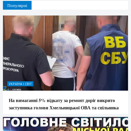
Популярні
УКРАЇНА І СВІТ
На вимаганні 5% відкату за ремонт доріг викрито
заступника голови Хмельницької ОВА та спільника