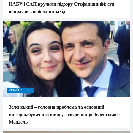
НАБУ і САП вручили підозру Стефанішиній: суд
обирає їй запобіжний захід
УКРАЇНА І СВІТ
Зеленський – головна проблема та основний
вигодонабувач цієї війни, – ексречниця Зеленського
Мендель