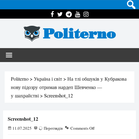
Politerno
Politerno
>
Україна і світ
>
На тлі обшуків у Кубракова
нову підозру отримав нардеп Шевченко —
у шахрайстві
>
Screenshot_12
Screenshot_12
11.07.2025
66
Переглядів
Comments Off