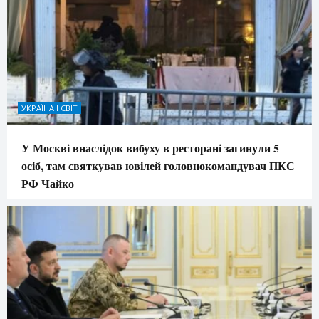
УКРАЇНА І СВІТ
У Москві внаслідок вибуху в ресторані загинули 5
осіб, там святкував ювілей головнокомандувач ПКС
РФ Чайко