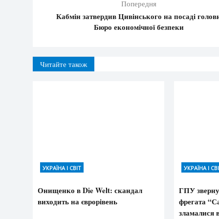
Попередня
Кабмін затвердив Цивінського на посаді голов
Бюро економічної безпеки
Читайте також
УКРАЇНА І СВІТ
УКРАЇНА І СВ
Онищенко в Die Welt: скандал
ГПУ зверну
виходить на єврорівень
фрегата “С
зламалися в