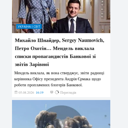
УКРАЇНА І СВІТ
Михайло Шнайдер, Sergey Naumovich,
Петро Охотін… Мендель виклала
списки пропагандистів Банкової зі
звітів Зарівної
Мендель виклала, як вона стверджує, звіти радниці
керівника Офісу президента Андрія Єрмака щодо
роботи проплачених блогерів Банкової.
05.08.2026
16:19
193
Переглядів