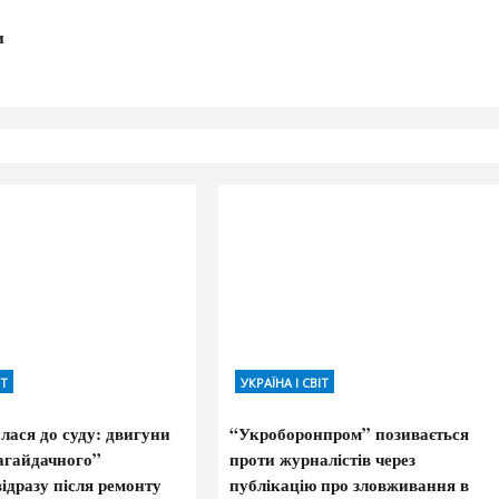
и
ІТ
УКРАЇНА І СВІТ
лася до суду: двигуни
“Укроборонпром” позивається
агайдачного”
проти журналістів через
ідразу після ремонту
публікацію про зловживання в