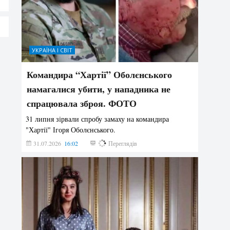
УКРАЇНА І СВІТ
Командира “Хартії” Оболєнського
намагалися убити, у нападника не
спрацювала зброя. ФОТО
31 липня зірвали спробу замаху на командира
"Хартії" Ігоря Оболєнського.
31.07.2026
16:02
194
Переглядів