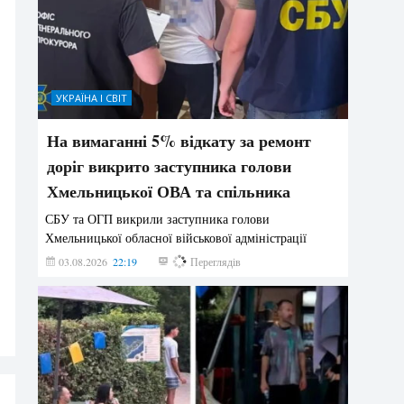
УКРАЇНА І СВІТ
На вимаганні 5% відкату за ремонт
доріг викрито заступника голови
Хмельницької ОВА та спільника
СБУ та ОГП викрили заступника голови
Хмельницької обласної військової адміністрації
03.08.2026
22:19
848
Переглядів