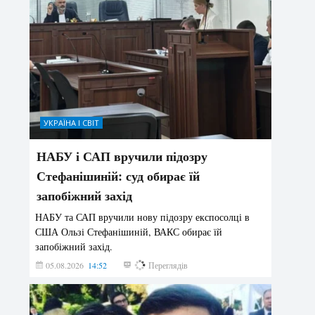
УКРАЇНА І СВІТ
НАБУ і САП вручили підозру
Стефанішиній: суд обирає їй
запобіжний захід
НАБУ та САП вручили нову підозру експосолці в
США Ользі Стефанішиній, ВАКС обирає їй
запобіжний захід.
05.08.2026
14:52
142
Переглядів