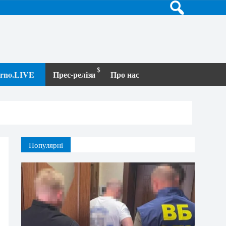
terno.LIVE
Прес-релізи
Про нас
Популярні