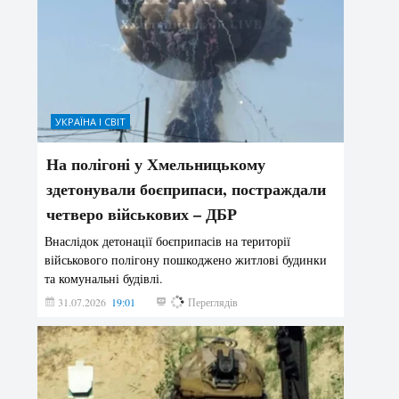
УКРАЇНА І СВІТ
На полігоні у Хмельницькому
здетонували боєприпаси, постраждали
четверо військових – ДБР
Внаслідок детонації боєприпасів на території
військового полігону пошкоджено житлові будинки
та комунальні будівлі.
31.07.2026
19:01
185
Переглядів