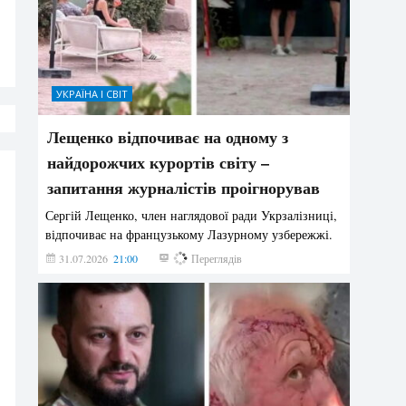
УКРАЇНА І СВІТ
Лещенко відпочиває на одному з
найдорожчих курортів світу –
запитання журналістів проігнорував
Сергій Лещенко, член наглядової ради Укрзалізниці,
відпочиває на французькому Лазурному узбережжі.
31.07.2026
21:00
211
Переглядів