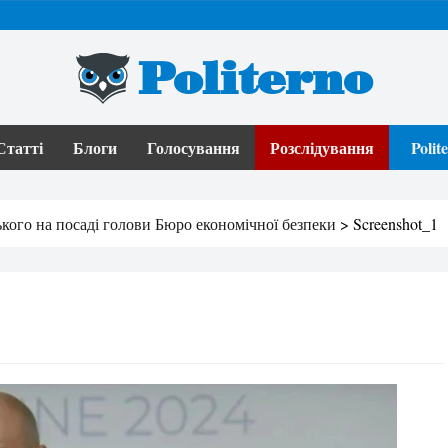
Politerno
Статті
Блоги
Голосування
Розслідування
Poli
кого на посаді голови Бюро економічної безпеки
>
Screenshot_1