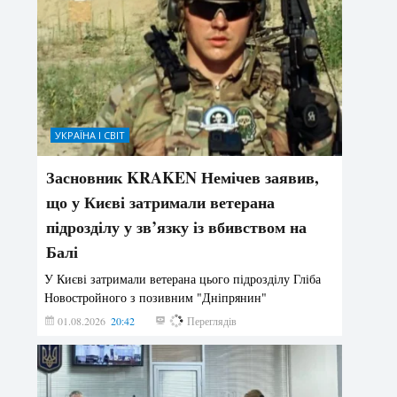
УКРАЇНА І СВІТ
Засновник KRAKEN Немічев заявив,
що у Києві затримали ветерана
підрозділу у зв’язку із вбивством на
Балі
У Києві затримали ветерана цього підрозділу Гліба
Новостройного з позивним "Дніпрянин"
01.08.2026
20:42
177
Переглядів