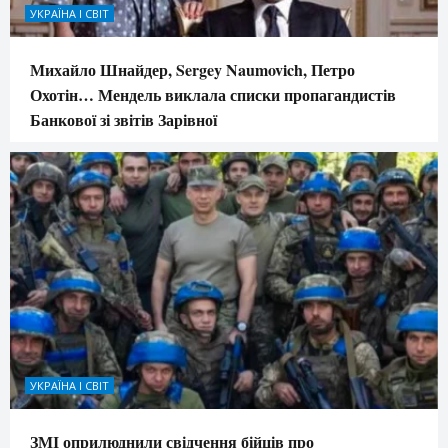
УКРАЇНА І СВІТ
Михайло Шнайдер, Sergey Naumovich, Петро
Охотін… Мендель виклала списки пропагандистів
Банкової зі звітів Зарівної
УКРАЇНА І СВІТ
ЗМІ оприлюднили свідчення бійців про