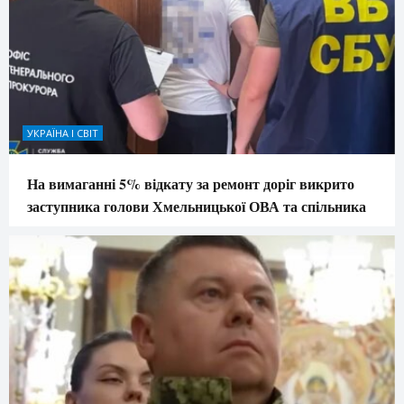
УКРАЇНА І СВІТ
На вимаганні 5% відкату за ремонт доріг викрито
заступника голови Хмельницької ОВА та спільника