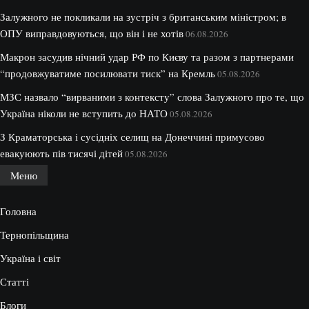
Залужного не покликали на зустріч з британським міністром; в
ОПУ виправдовуються, що він і не хотів
06.08.2026
Макрон засудив нічний удар РФ по Києву та разом з партнерами
“продовжуватиме посилювати тиск” на Кремль
05.08.2026
МЗС назвало “вирваними з контексту” слова Залужного про те, що
Україна ніколи не вступить до НАТО
05.08.2026
З Краматорська і сусідніх селищ на Донеччині примусово
евакуюють пів тисячі дітей
05.08.2026
Меню
Головна
Тернопільщина
Україна і світ
Статті
Блоги