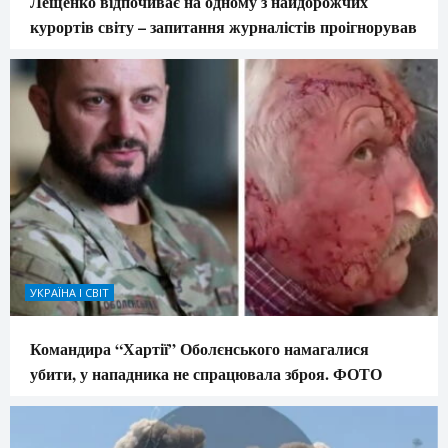
Лещенко відпочиває на одному з найдорожчих
курортів світу – запитання журналістів проігнорував
УКРАЇНА І СВІТ
Командира “Хартії” Оболєнського намагалися
убити, у нападника не спрацювала зброя. ФОТО