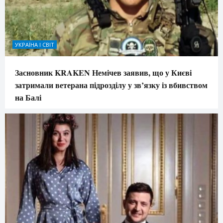
УКРАЇНА І СВІТ
Засновник KRAKEN Немічев заявив, що у Києві
затримали ветерана підрозділу у зв’язку із вбивством
на Балі