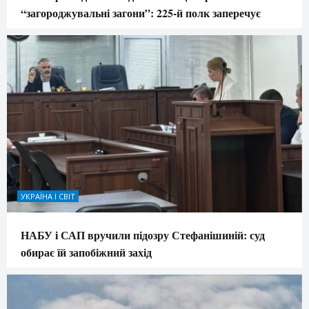
“загороджувальні загони”: 225-й полк заперечує
УКРАЇНА І СВІТ
НАБУ і САП вручили підозру Стефанішиній: суд
обирає їй запобіжний захід