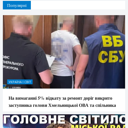
Популярні
УКРАЇНА І СВІТ
На вимаганні 5% відкату за ремонт доріг викрито
заступника голови Хмельницької ОВА та спільника