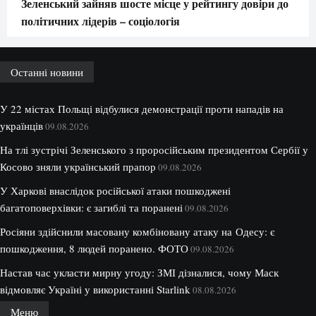
Зеленський зайняв шосте місце у рейтингу довіри до
політичних лідерів – соціологія
Останні новини
У 22 містах Польщі відбулися демонстрації проти нападів на
українців
09.08.2026
На тлі зустрічі Зеленського з проросійським президентом Сербії у
Косово зняли український прапор
09.08.2026
У Харкові внаслідок російської атаки пошкоджені
багатоповерхівки: є загиблі та поранені
09.08.2026
Росіяни здійснили масовану комбіновану атаку на Одесу: є
пошкодження, 8 людей поранено. ФОТО
09.08.2026
Настав час укласти мирну угоду: ЗМІ дізналися, чому Маск
відмовляє Україні у використанні Starlink
08.08.2026
Меню