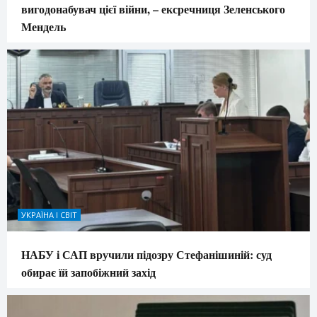
вигодонабувач цієї війни, – ексречниця Зеленського
Мендель
УКРАЇНА І СВІТ
НАБУ і САП вручили підозру Стефанішиній: суд
обирає їй запобіжний захід