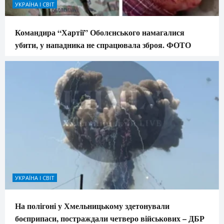
УКРАЇНА І СВІТ
Командира “Хартії” Оболєнського намагалися
убити, у нападника не спрацювала зброя. ФОТО
УКРАЇНА І СВІТ
На полігоні у Хмельницькому здетонували
боєприпаси, постраждали четверо військових – ДБР