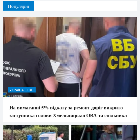
Популярні
УКРАЇНА І СВІТ
На вимаганні 5% відкату за ремонт доріг викрито
заступника голови Хмельницької ОВА та спільника