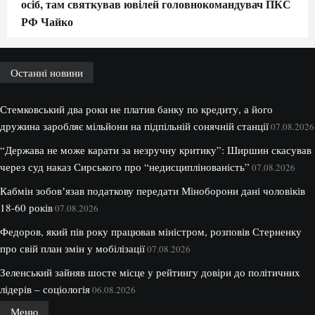
осіб, там святкував ювілей головнокомандувач ПКС
РФ Чайко
Останні новини
Стемковський два роки не платив банку по кредиту, а його
дружина заробляє мільйони на підпільній сонячній станції
07.08.2026
“Держава не може карати за незручну критику”: Ширшин скасував
через суд наказ Сирського про “недисциплінованість”
07.08.2026
Кабмін зобовʼязав податкову передати Міноборони дані чоловіків
18-60 років
07.08.2026
Федоров, який пів року працював міністром, розповів Стерненку
про свій план змін у мобілізації
07.08.2026
Зеленський зайняв шосте місце у рейтингу довіри до політичних
лідерів – соціологія
06.08.2026
Меню