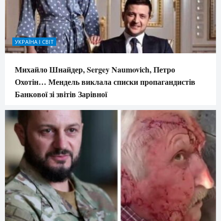
УКРАЇНА І СВІТ
Михайло Шнайдер, Sergey Naumovich, Петро
Охотін… Мендель виклала списки пропагандистів
Банкової зі звітів Зарівної