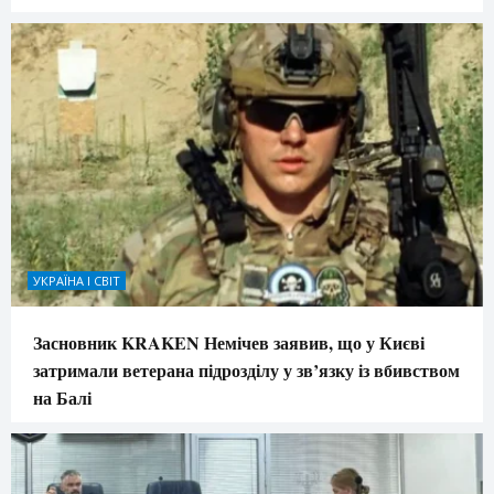
УКРАЇНА І СВІТ
Засновник KRAKEN Немічев заявив, що у Києві
затримали ветерана підрозділу у зв’язку із вбивством
на Балі