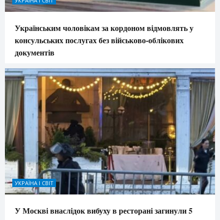
УКРАЇНА І СВІТ
Українським чоловікам за кордоном відмовлять у
консульських послугах без військово-облікових
документів
УКРАЇНА І СВІТ
У Москві внаслідок вибуху в ресторані загинули 5