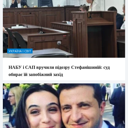
УКРАЇНА І СВІТ
НАБУ і САП вручили підозру Стефанішиній: суд
обирає їй запобіжний захід