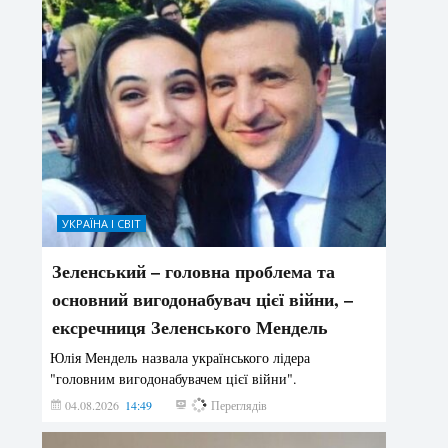
УКРАЇНА І СВІТ
Зеленський – головна проблема та
основний вигодонабувач цієї війни, –
ексречниця Зеленського Мендель
Юлія Мендель назвала українського лідера
"головним вигодонабувачем цієї війни".
04.08.2026
14:49
144
Переглядів