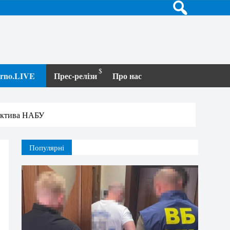
terno.LIVE
Прес-релізи
Про нас
тектива НАБУ
Популярні