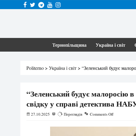
Тернопільщина
Україна і світ
Politerno
>
Україна і світ
>
“Зеленський будує малоро
“Зеленський будує малоросію в 
свідку у справі детектива НАБ
27.10.2025
573
Переглядів
Comments Off