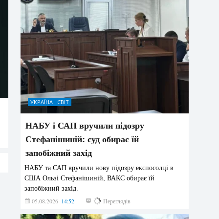
УКРАЇНА І СВІТ
НАБУ і САП вручили підозру
Стефанішиній: суд обирає їй
запобіжний захід
НАБУ та САП вручили нову підозру експосолці в
США Ользі Стефанішиній, ВАКС обирає їй
запобіжний захід.
05.08.2026
14:52
152
Переглядів