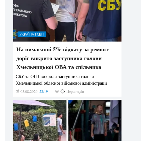
УКРАЇНА І СВІТ
На вимаганні 5% відкату за ремонт
доріг викрито заступника голови
Хмельницької ОВА та спільника
СБУ та ОГП викрили заступника голови
Хмельницької обласної військової адміністрації
03.08.2026
22:19
862
Переглядів