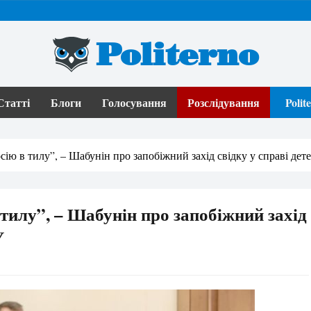
Politerno
Статті
Блоги
Голосування
Розслідування
Poli
сію в тилу”, – Шабунін про запобіжний захід свідку у справі де
тилу”, – Шабунін про запобіжний захід
У