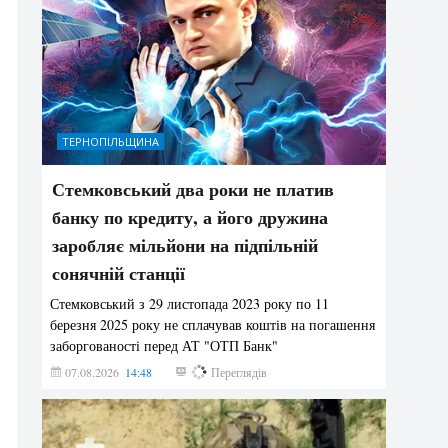
ТЕРНОПІЛЬЩИНА
Стемковський два роки не платив
банку по кредиту, а його дружина
заробляє мільйони на підпільній
сонячній станції
Стемковський з 29 листопада 2023 року по 11
березня 2025 року не сплачував коштів на погашення
заборгованості перед АТ "ОТП Банк"
07.08.2026
14:48
216
Переглядів