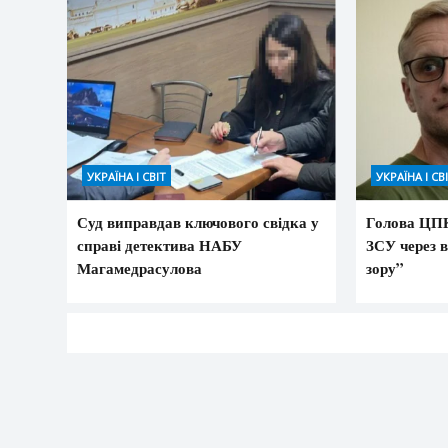
УКРАЇНА І СВІТ
УКРАЇНА І СВ
Суд виправдав ключового свідка у
Голова ЦПК
справі детектива НАБУ
ЗСУ через в
Магамедрасулова
зору”