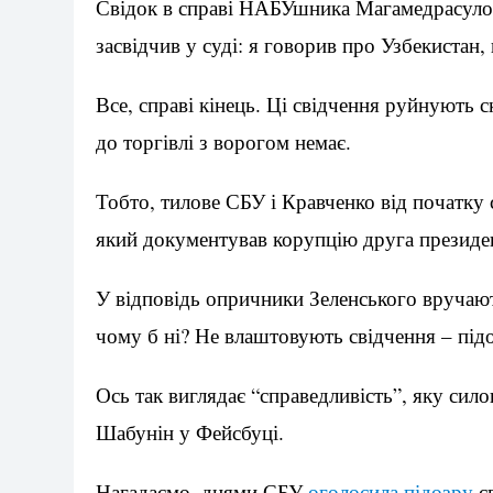
Свідок
в справі НАБУшника Магамедрасулов
засвідчив у суді: я говорив про Узбекистан, 
Все, справі кінець. Ці свідчення руйнують с
до торгівлі з ворогом немає.
Тобто, тилове СБУ і Кравченко від початк
який документував корупцію друга президе
У відповідь опричники Зеленського вручают
чому б ні? Не влаштовують свідчення – підо
Ось так виглядає “справедливість”, яку сил
Шабунін у Фейсбуці.
Нагадаємо, днями СБУ
оголосила підозру
св