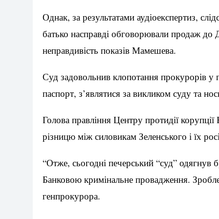
Однак, за результатами аудіоекспертиз, слі
батько насправді обговорювали продаж до Д
неправдивість показів Мамешева.
Суд задовольнив клопотання прокурорів у 
паспорт, з’являтися за викликом суду та но
Голова правління Центру протидії корупції 
різницю між силовикам Зеленського і їх рос
“Отже, сьогодні печерський “суд” одягнув б
Банковою кримінальне провадження. Зробле
генпрокурора.