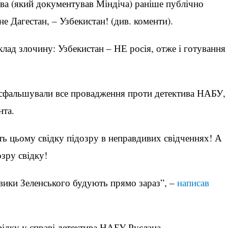
а (який документував Міндіча) раніше публічно
не Дагестан, – Узбекистан! (див. коменти).
клад злочину: Узбекистан – НЕ росія, отже і готування
у сфальшували все провадження проти детектива НАБУ,
нта.
ь цьому свідку підозру в неправдивих свідченнях! А
зру свідку!
овики Зеленського будують прямо зараз”, –
написав
ідку у справі детектива НАБУ Руслана