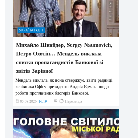
УКРАЇНА І СВІТ
Михайло Шнайдер, Sergey Naumovich,
Петро Охотін… Мендель виклала
списки пропагандистів Банкової зі
звітів Зарівної
Мендель виклала, як вона стверджує, звіти радниці
керівника Офісу президента Андрія Єрмака щодо
роботи проплачених блогерів Банкової.
05.08.2026
16:19
216
Переглядів