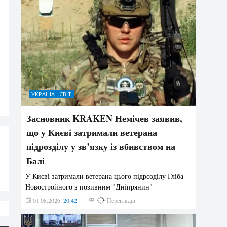
УКРАЇНА І СВІТ
Засновник KRAKEN Немічев заявив,
що у Києві затримали ветерана
підрозділу у зв’язку із вбивством на
Балі
У Києві затримали ветерана цього підрозділу Гліба
Новостройного з позивним "Дніпрянин"
01.08.2026
20:42
189
Переглядів