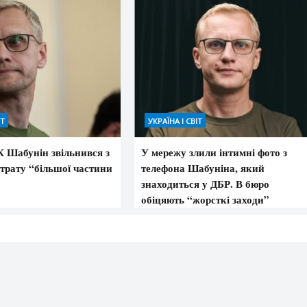
ІТ
УКРАЇНА І СВІТ
 Шабунін звільнився з
У мережу злили інтимні фото з
трату “більшої частини
телефона Шабуніна, який
знаходиться у ДБР. В бюро
обіцяють “жорсткі заходи”