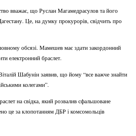
дство вважає, що Руслан Магамедрасулов та його
агестану. Це, на думку прокурорів, свідчить про
повному обсязі. Мамешев має здати закордонний
сити електронний браслет.
Віталій Шабунін заявив, що йому “все важче знайти
ійськими колегами”.
раслет на свідка, який розвалив сфальшоване
но це за клопотанням ДБР і комсомольців