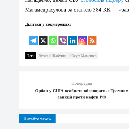
Магамедрасулова за статтею 384 КК — «зав
Діліться у соцмережах:
Теги
Віталій Шабунін
Юсуф Мамешев
Попередня
Орбан у США особисто обговорить з Трампом
санкції проти нафти РФ
Читайте також