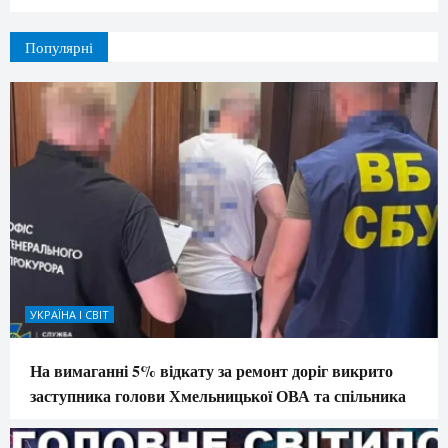
Популярні
УКРАЇНА І СВІТ
На вимаганні 5% відкату за ремонт доріг викрито
заступника голови Хмельницької ОВА та спільника