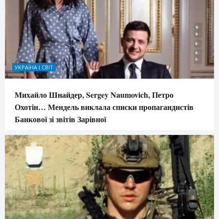
УКРАЇНА І СВІТ
Михайло Шнайдер, Sergey Naumovich, Петро
Охотін… Мендель виклала списки пропагандистів
Банкової зі звітів Зарівної