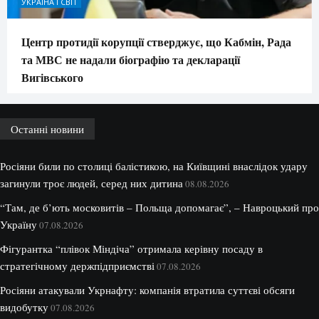
УКРАЇНА І СВІТ
Центр протидії корупції стверджує, що Кабмін, Рада
та МВС не надали біографію та декларації
Вигівського
Останні новини
Росіяни били по столиці балістикою, на Київщині внаслідок удару
загинули троє людей, серед них дитина
08.08.2026
“Там, де б’ють московитів – Польща допомагає”, – Навроцький про
Україну
07.08.2026
Фігурантка “плівок Міндіча” отримала керівну посаду в
стратегічному держпідприємстві
07.08.2026
Росіяни атакували Укрнафту: компанія втратила суттєві обсяги
видобутку
07.08.2026