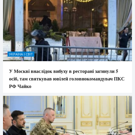
УКРАЇНА І СВІТ
У Москві внаслідок вибуху в ресторані загинули 5
осіб, там святкував ювілей головнокомандувач ПКС
РФ Чайко