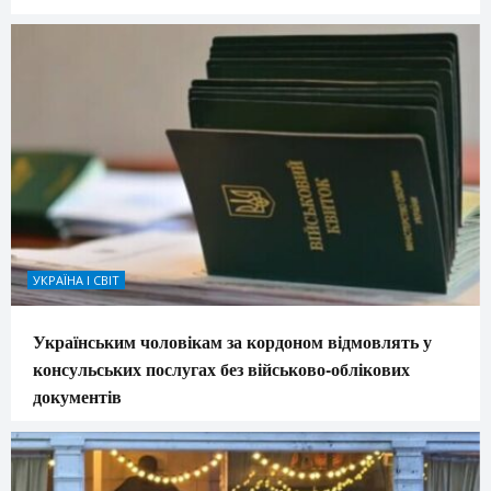
УКРАЇНА І СВІТ
Українським чоловікам за кордоном відмовлять у
консульських послугах без військово-облікових
документів