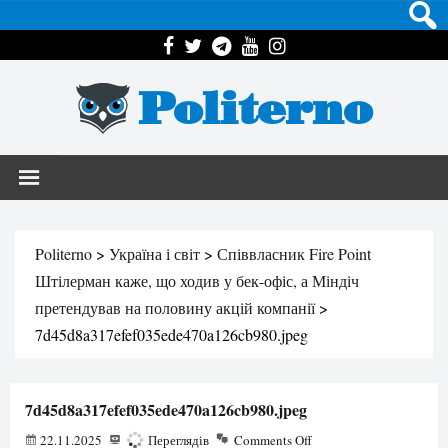
Politerno
Politerno
>
Україна і світ
>
Співвласник Fire Point
Штілерман каже, що ходив у бек-офіс, а Міндіч
претендував на половину акцій компанії
>
7d45d8a317efef035ede470a126cb980.jpeg
7d45d8a317efef035ede470a126cb980.jpeg
22.11.2025
104
Переглядів
Comments Off