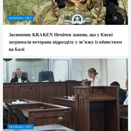
УКРАЇНА І СВІТ
Засновник KRAKEN Немічев заявив, що у Києві
затримали ветерана підрозділу у зв’язку із вбивством
на Балі
УКРАЇНА І СВІТ