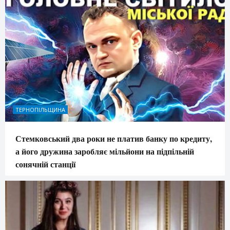
ТЕРНОПІЛЬЩИНА
Стемковський два роки не платив банку по кредиту,
а його дружина заробляє мільйони на підпільній
сонячній станції