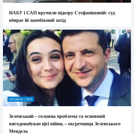
НАБУ і САП вручили підозру Стефанішиній: суд
обирає їй запобіжний захід
УКРАЇНА І СВІТ
Зеленський – головна проблема та основний
вигодонабувач цієї війни, – ексречниця Зеленського
Мендель