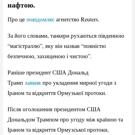
нафтою.
Про це
повідомляє
агентство Reuters.
За його словами, танкери рухаються південною
“магістраллю”, яку він назвав “повністю
безпечною, захищеною і чистою”.
Раніше президент США Дональд
Трамп
заявив
про укладення мирної угоди з
Іраном та відкриття Ормузької протоки.
Після оголошення президентом США
Дональдом Трампом про угоду між країною та
Іраном та відкриття Ормузської протоки,