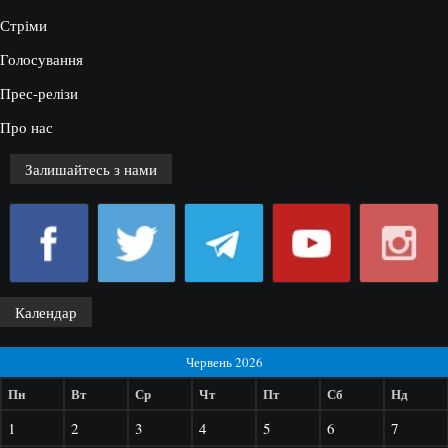
Стріми
Голосування
Прес-релізи
Про нас
Залишайтесь з нами
Календар
Червень 2026
Пн
Вт
Ср
Чт
Пт
Сб
Нд
1
2
3
4
5
6
7