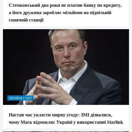
Стемковський два роки не платив банку по кредиту,
а його дружина заробляє мільйони на підпільній
сонячній станції
УКРАЇНА І СВІТ
Настав час укласти мирну угоду: ЗМІ дізналися,
чому Маск відмовляє Україні у використанні Starlink