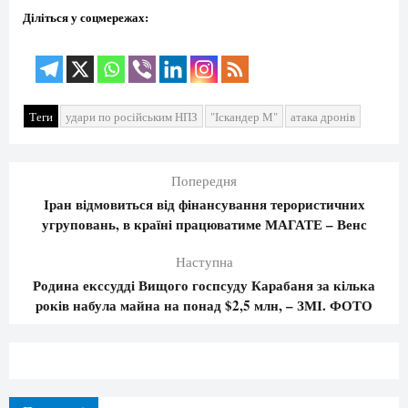
Діліться у соцмережах:
Теги
удари по російським НПЗ
"Іскандер М"
атака дронів
Попередня
Іран відмовиться від фінансування терористичних
угруповань, в країні працюватиме МАГАТЕ – Венс
Наступна
Родина екссудді Вищого госпсуду Карабаня за кілька
років набула майна на понад $2,5 млн, – ЗМІ. ФОТО