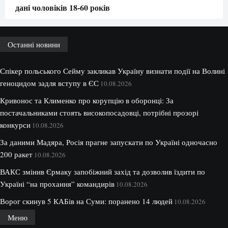
дані чоловіків 18-60 років
Останні новини
Спікер польського Сейму закликав Україну визнати події на Волині
геноцидом задля вступу в ЄС
10.08.2026
Кривонос та Клименко про корупцію в оборонці: За
постачальниками стоять високопосадовці, потрібні прозорі
конкурси
10.08.2026
За даними Мадяра, Росія прагне запускати по Україні одночасно
200 ракет
10.08.2026
ВАКС змінив Єрмаку запобіжний захід та дозволив їздити по
Україні “на прохання” командирів
10.08.2026
Ворог скинув 5 КАБів на Суми: поранено 14 людей
10.08.2026
Меню