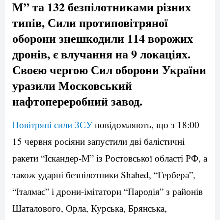
М” та 132 безпілотниками різних
типів, Сили протиповітряної
оборони знешкодили 114 ворожих
дронів, є влучання на 9 локаціях.
Своєю чергою Сил оборони України
уразили Московський
нафтопереробний завод.
Повітряні сили ЗСУ
повідомляють, що з 18:00
15 червня росіяни запустили дві балістичні
ракети “Іскандер-М” із Ростовської області РФ, а
також ударні безпілотники Shahed, “Гербера”,
“Італмас” і дрони-імітатори “Пародія” з районів
Шаталового, Орла, Курська, Брянська,