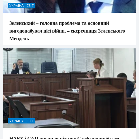
УКРАЇНА І СВІТ
Зеленський – головна проблема та основний
вигодонабувач цієї війни, – ексречниця Зеленського
Мендель
УКРАЇНА І СВІТ
НАБУ і САП вручили підозру Стефанішиній: суд