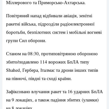
Міллерового та Приморсько-Ахтарська.
Повітряний напад відбивали авіація, зенітні
ракетні війська, підрозділи радіоелектронної
боротьби, безпілотних систем і мобільні вогневі
групи Сил оборони.
Станом на 08:30, протиповітряною обороною
збито/подавлено 114 ворожих БпЛА типу
Shahed, Гербера, Італмас та дрони інших типів
на півночі, півдні та сході країни.
Зафіксовано влучання ракет та 16 ударних БпЛА
на 9 локаціях, а також падіння збитих (уламки)
на 8 локаціях.