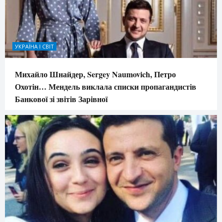
УКРАЇНА І СВІТ
Михайло Шнайдер, Sergey Naumovich, Петро
Охотін… Мендель виклала списки пропагандистів
Банкової зі звітів Зарівної