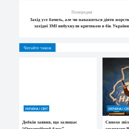
Попередня
Захід усе бачить, але чи наважиться діяти жорст
західні ЗМІ вибухнули критикою в бік Україн
Читайте також
УКРАЇНА І СВІТ
УКРАЇНА І СВ
Добкін заявив, що залишає
Сивохо зві
“Опозиційний блок”
секретаря 