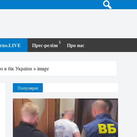
terno.LIVE
Прес-релізи
Про нас
ю в бік України
>
image
Популярні