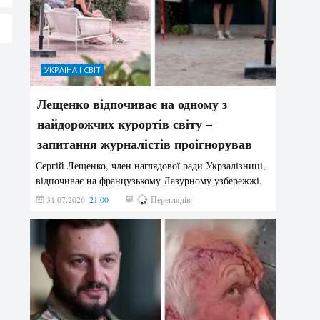
УКРАЇНА І СВІТ
Лещенко відпочиває на одному з
найдорожчих курортів світу –
запитання журналістів проігнорував
Сергій Лещенко, член наглядової ради Укрзалізниці,
відпочиває на французькому Лазурному узбережжі.
31.07.2026
21:00
208
Переглядів