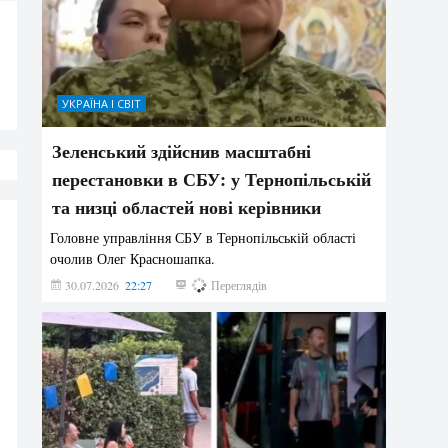
УКРАЇНА І СВІТ
Зеленський здійснив масштабні
перестановки в СБУ: у Тернопільській
та низці областей нові керівники
Головне управління СБУ в Тернопільській області
очолив Олег Красношапка.
30.07.2026
22:27
634
Переглядів