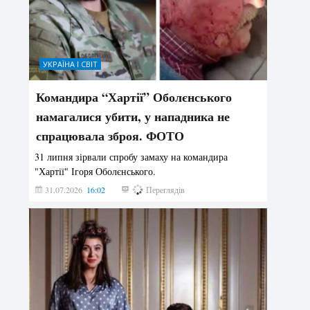
УКРАЇНА І СВІТ
Командира “Хартії” Оболєнського
намагалися убити, у нападника не
спрацювала зброя. ФОТО
31 липня зірвали спробу замаху на командира
"Хартії" Ігоря Оболєнського.
31.07.2026
16:02
192
Переглядів