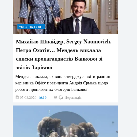
УКРАЇНА І СВІТ
Михайло Шнайдер, Sergey Naumovich,
Петро Охотін… Мендель виклала
списки пропагандистів Банкової зі
звітів Зарівної
Мендель виклала, як вона стверджує, звіти радниці
керівника Офісу президента Андрія Єрмака щодо
роботи проплачених блогерів Банкової.
05.08.2026
16:19
189
Переглядів