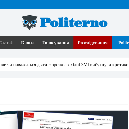
Politerno
Статті
Блоги
Голосування
Розслідування
Poli
, але чи наважиться діяти жорстко: західні ЗМІ вибухнули критико