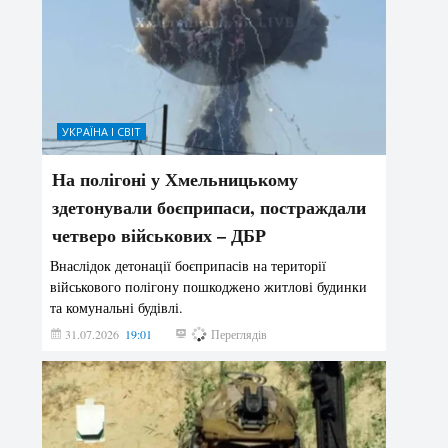
УКРАЇНА І СВІТ
На полігоні у Хмельницькому
здетонували боєприпаси, постраждали
четверо військових – ДБР
Внаслідок детонації боєприпасів на території
військового полігону пошкоджено житлові будинки
та комунальні будівлі.
31.07.2026
19:01
183
Переглядів