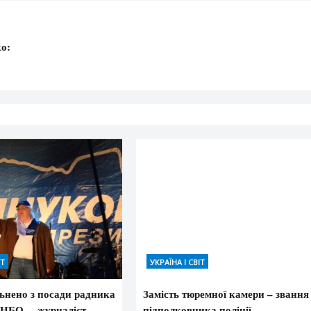
ко:
и
ІТ
УКРАЇНА І СВІТ
льнено з посади радника
Замість тюремної камери – звання
РНБО, – журналіст
підполковника поліції