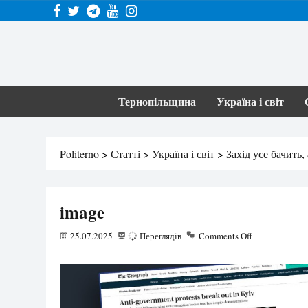
Тернопільщина
Україна і світ
Politerno
>
Статті
>
Україна і світ
>
Захід усе бачить
image
25.07.2025
35
Переглядів
Comments Off