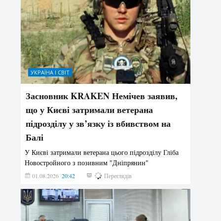
УКРАЇНА І СВІТ
Засновник KRAKEN Немічев заявив,
що у Києві затримали ветерана
підрозділу у зв’язку із вбивством на
Балі
У Києві затримали ветерана цього підрозділу Гліба
Новостройного з позивним "Дніпрянин"
01.08.2026
20:42
174
Переглядів