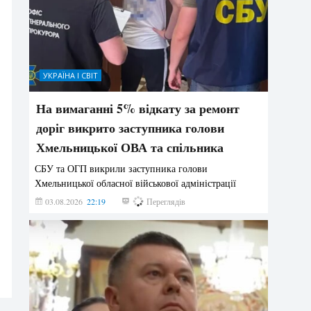
УКРАЇНА І СВІТ
На вимаганні 5% відкату за ремонт
доріг викрито заступника голови
Хмельницької ОВА та спільника
СБУ та ОГП викрили заступника голови
Хмельницької обласної військової адміністрації
03.08.2026
22:19
844
Переглядів