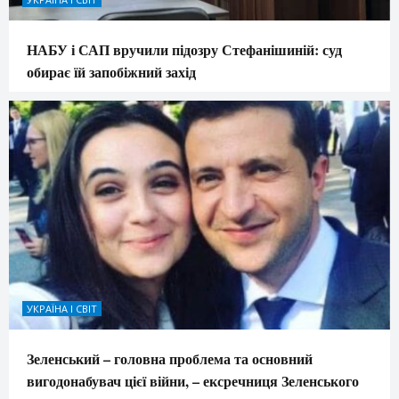
НАБУ і САП вручили підозру Стефанішиній: суд
обирає їй запобіжний захід
УКРАЇНА І СВІТ
Зеленський – головна проблема та основний
вигодонабувач цієї війни, – ексречниця Зеленського