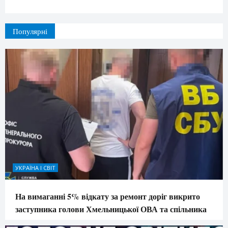
Популярні
УКРАЇНА І СВІТ
На вимаганні 5% відкату за ремонт доріг викрито
заступника голови Хмельницької ОВА та спільника