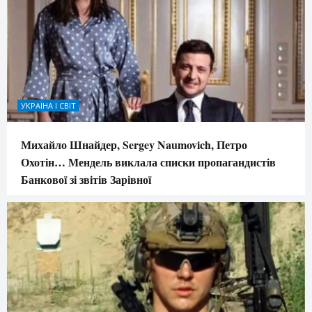
УКРАЇНА І СВІТ
Михайло Шнайдер, Sergey Naumovich, Петро
Охотін… Мендель виклала списки пропагандистів
Банкової зі звітів Зарівної