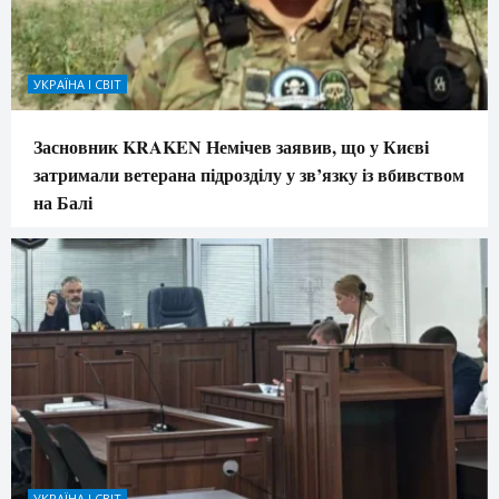
УКРАЇНА І СВІТ
Засновник KRAKEN Немічев заявив, що у Києві
затримали ветерана підрозділу у зв’язку із вбивством
на Балі
УКРАЇНА І СВІТ