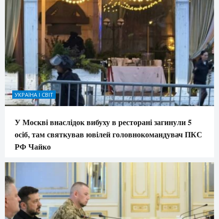
УКРАЇНА І СВІТ
У Москві внаслідок вибуху в ресторані загинули 5
осіб, там святкував ювілей головнокомандувач ПКС
РФ Чайко