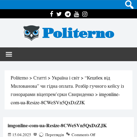
Politerno
Politerno
>
Статті
>
Україна і світ
>
“Кешбек від
Милованова” чи гідна оплата. Розбір гучного кейсу із
гонорарами віцепрем’єрки Свириденко
>
imgonline-
com-ua-Resize-8CWeSVn5QxDzZJK
imgonline-com-ua-Resize-8CWeSVn5QxDzZJK
15.04.2025
106
Переглядів
Comments Off