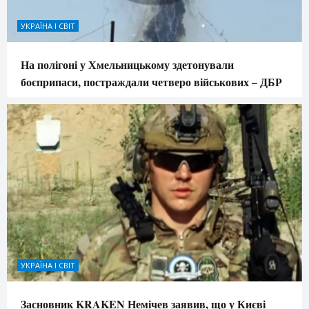
УКРАЇНА І СВІТ
На полігоні у Хмельницькому здетонували
боєприпаси, постраждали четверо військових – ДБР
УКРАЇНА І СВІТ
Засновник KRAKEN Немічев заявив, що у Києві