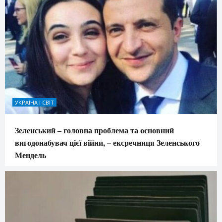
УКРАЇНА І СВІТ
Зеленський – головна проблема та основний
вигодонабувач цієї війни, – ексречниця Зеленського
Мендель