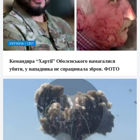
УКРАЇНА І СВІТ
Командира “Хартії” Оболєнського намагалися
убити, у нападника не спрацювала зброя. ФОТО