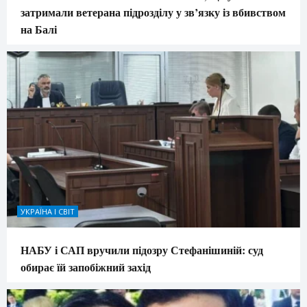
затримали ветерана підрозділу у зв’язку із вбивством
на Балі
УКРАЇНА І СВІТ
НАБУ і САП вручили підозру Стефанішиній: суд
обирає їй запобіжний захід