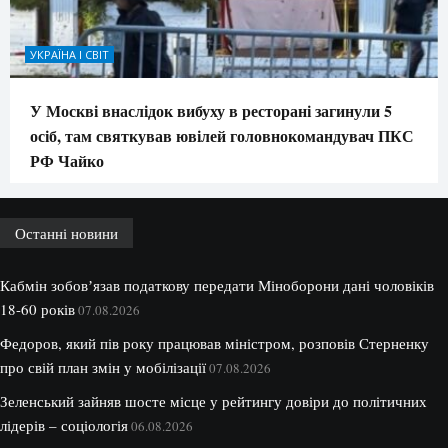
УКРАЇНА І СВІТ
У Москві внаслідок вибуху в ресторані загинули 5
осіб, там святкував ювілей головнокомандувач ПКС
РФ Чайко
Останні новини
Кабмін зобовʼязав податкову передати Міноборони дані чоловіків
18-60 років
07.08.2026
Федоров, який пів року працював міністром, розповів Стерненку
про свій план змін у мобілізації
07.08.2026
Зеленський зайняв шосте місце у рейтингу довіри до політичних
лідерів – соціологія
06.08.2026