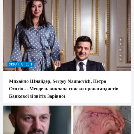
УКРАЇНА І СВІТ
Михайло Шнайдер, Sergey Naumovich, Петро
Охотін… Мендель виклала списки пропагандистів
Банкової зі звітів Зарівної