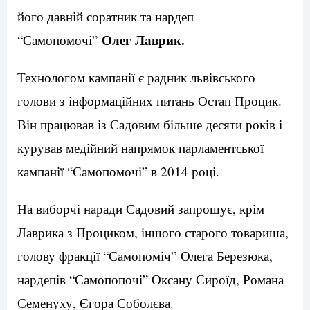
його давній соратник та нардеп
Олег Лаврик.
“Самопомочі”
Технологом кампанії є радник львівського
голови з інформаційних питань Остап Процик.
Він працював із Садовим більше десяти років і
курував медійний напрямок парламентської
кампанії “Самопомочі” в 2014 році.
На виборчі наради Садовий запрошує, крім
Лаврика з Проциком, іншого старого товариша,
голову фракції “Самопоміч” Олега Березюка,
нардепів “Самопопочі” Оксану Сироїд, Романа
Семенуху, Єгора Соболєва.