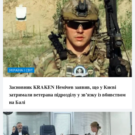
УКРАЇНА І СВІТ
Засновник KRAKEN Немічев заявив, що у Києві
затримали ветерана підрозділу у зв’язку із вбивством
на Балі