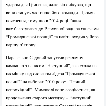
ударом для Гриценка, адже він очікував, що
вони стануть частиною його команди. Цьому є
пояснення, тому що в 2014 році Гацько
вже балотувався до Верховної ради за списками
“Громадянської позиції” та навіть входив у його
першу п’ятірку.
Паралельно Садовий запустив рекламну
кампанію з написом “Наступний”, яка схожа на
насмішку над слоганом лідера “Громадянської
позиції” на виборах 2010 року: “Перший
непрохідний”. Мимоволі воно асоціюється, як
продовження старого меседжу – “наступний
непрохідний”, хоч напевно Садовий не хотів