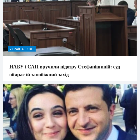
УКРАЇНА І СВІТ
НАБУ і САП вручили підозру Стефанішиній: суд
обирає їй запобіжний захід