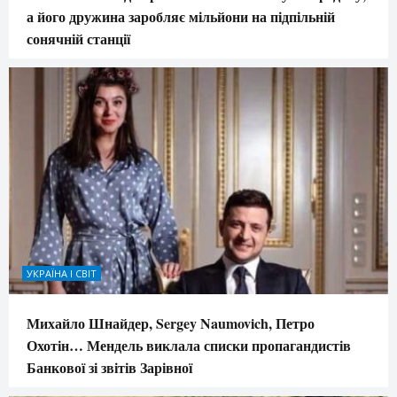
а його дружина заробляє мільйони на підпільній
сонячній станції
УКРАЇНА І СВІТ
Михайло Шнайдер, Sergey Naumovich, Петро
Охотін… Мендель виклала списки пропагандистів
Банкової зі звітів Зарівної