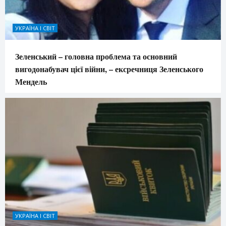
УКРАЇНА І СВІТ
Зеленський – головна проблема та основний
вигодонабувач цієї війни, – ексречниця Зеленського
Мендель
УКРАЇНА І СВІТ