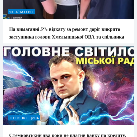
УКРАЇНА І СВІТ
На вимаганні 5% відкату за ремонт доріг викрито
заступника голови Хмельницької ОВА та спільника
ТЕРНОПІЛЬЩИНА
Стемковський два роки не платив банку по кредиту,