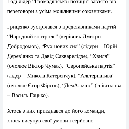
Тоді лідер “Громадянської позиції” завзято вів
переговори з усіма можливими союзниками.
Гриценко зустрічався з представниками партій
“Народний контроль” (керівник Дмитро
Добродомов), “Рух нових сил” (лідери – Юрій
Дерев’янко та Давід Сакварелідзе), “Хвиля”
(очолює Віктор Чумак), “Європейська партія”
(лідер – Микола Катеренчук), “Альтернатива”
(очолює Єгор Фірсов), “ДемАльянс” (співголова
– Василь Гацько).
Хтось з них приєднався до його команди,
хтось висунув свої умови і серйозно