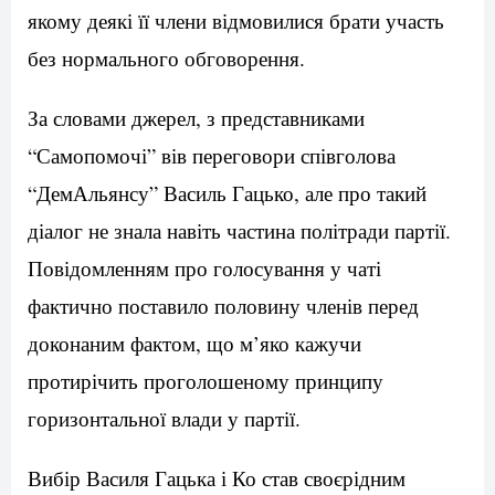
якому деякі її члени відмовилися брати участь
без нормального обговорення.
За словами джерел, з представниками
“Самопомочі” вів переговори співголова
“ДемАльянсу” Василь Гацько, але про такий
діалог не знала навіть частина політради партії.
Повідомленням про голосування у чаті
фактично поставило половину членів перед
доконаним фактом, що м’яко кажучи
протирічить проголошеному принципу
горизонтальної влади у партії.
Вибір Василя Гацька і Ко став своєрідним