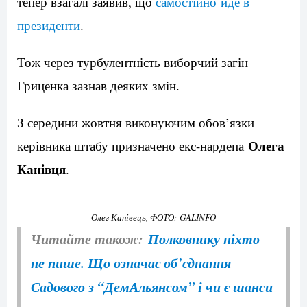
тепер взагалі заявив, що
самостійно йде в
президенти
.
Тож через турбулентність виборчий загін
Гриценка зазнав деяких змін.
З середини жовтня виконуючим обов’язки
Олега
керівника штабу призначено екс-нардепа
Канівця
.
Олег Канівець, ФОТО: GALINFO
Читайте також:
Полковнику ніхто
не пише. Що означає об’єднання
Садового з “ДемАльянсом” і чи є шанси