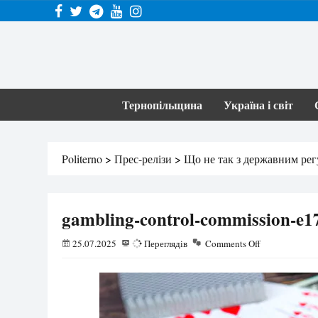
Тернопільщина
Україна і світ
Politerno
>
Прес-релізи
>
Що не так з державним рег
gambling-control-commission-e
25.07.2025
65
Переглядів
Comments Off