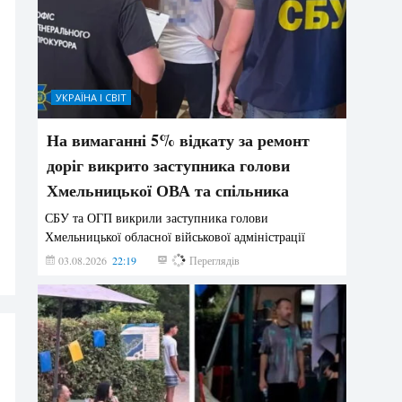
УКРАЇНА І СВІТ
На вимаганні 5% відкату за ремонт
доріг викрито заступника голови
Хмельницької ОВА та спільника
СБУ та ОГП викрили заступника голови
Хмельницької обласної військової адміністрації
03.08.2026
22:19
848
Переглядів