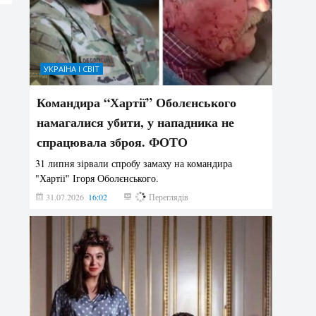
УКРАЇНА І СВІТ
Командира “Хартії” Оболєнського
намагалися убити, у нападника не
спрацювала зброя. ФОТО
31 липня зірвали спробу замаху на командира
"Хартії" Ігоря Оболєнського.
31.07.2026
16:02
194
Переглядів