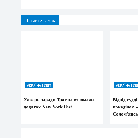
Читайте також
УКРАЇНА І СВІТ
УКРАЇНА І СВ
Хакери заради Трампа взломали
Відвід судд
додаток New York Post
понеділок –
Солом’янсь