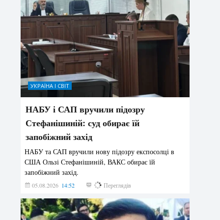
УКРАЇНА І СВІТ
НАБУ і САП вручили підозру
Стефанішиній: суд обирає їй
запобіжний захід
НАБУ та САП вручили нову підозру експосолці в
США Ользі Стефанішиній, ВАКС обирає їй
запобіжний захід.
05.08.2026
14:52
142
Переглядів