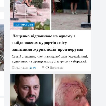
УКРАЇНА І СВІТ
Лещенко відпочиває на одному з
найдорожчих курортів світу –
запитання журналістів проігнорував
Сергій Лещенко, член наглядової ради Укрзалізниці,
відпочиває на французькому Лазурному узбережжі.
31.07.2026
21:00
211
Переглядів
х