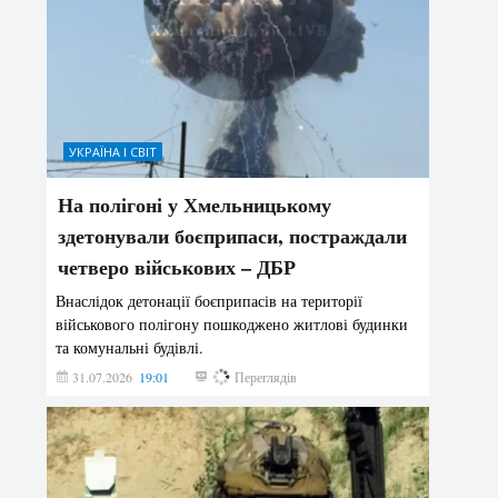
УКРАЇНА І СВІТ
На полігоні у Хмельницькому
здетонували боєприпаси, постраждали
четверо військових – ДБР
Внаслідок детонації боєприпасів на території
військового полігону пошкоджено житлові будинки
та комунальні будівлі.
31.07.2026
19:01
185
Переглядів