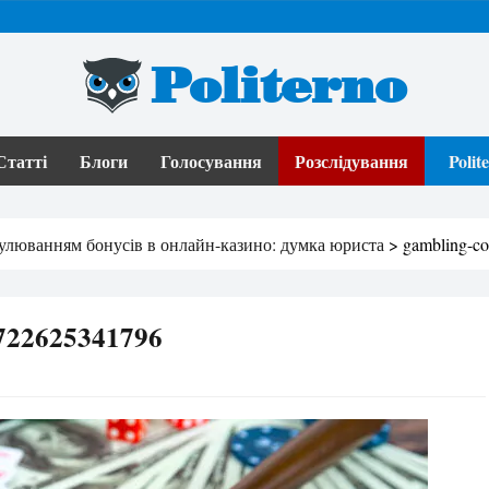
Politerno
Статті
Блоги
Голосування
Розслідування
Poli
улюванням бонусів в онлайн-казино: думка юриста
>
gambling-c
1722625341796