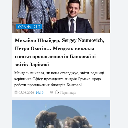
УКРАЇНА І СВІТ
Михайло Шнайдер, Sergey Naumovich,
Петро Охотін… Мендель виклала
списки пропагандистів Банкової зі
звітів Зарівної
Мендель виклала, як вона стверджує, звіти радниці
керівника Офісу президента Андрія Єрмака щодо
роботи проплачених блогерів Банкової.
05.08.2026
16:19
193
Переглядів