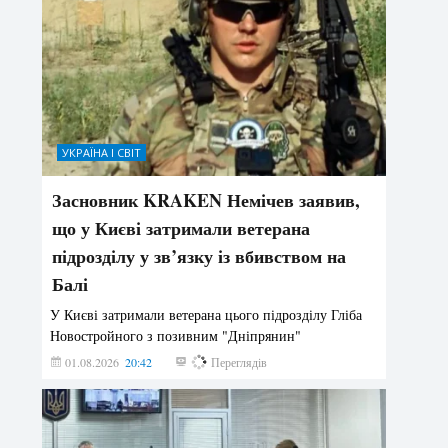
УКРАЇНА І СВІТ
Засновник KRAKEN Немічев заявив,
що у Києві затримали ветерана
підрозділу у зв’язку із вбивством на
Балі
У Києві затримали ветерана цього підрозділу Гліба
Новостройного з позивним "Дніпрянин"
01.08.2026
20:42
177
Переглядів