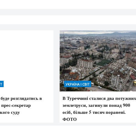
ІТ
УКРАЇНА І СВІТ
і буде розглядатись в
В Туреччині сталися два потужни
 прес-секретар
землетруси, загинули понад 900
кого суду
осіб, більше 5 тисяч поранені.
ФОТО