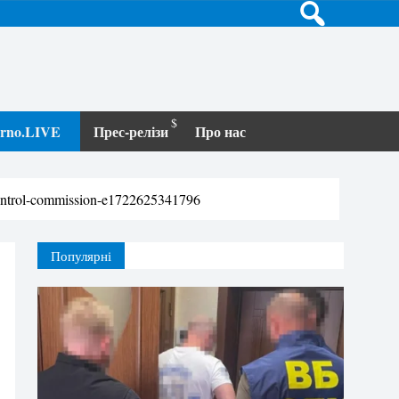
terno.LIVE
Прес-релізи
Про нас
ontrol-commission-e1722625341796
Популярні