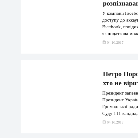
розпізнава
У компанії Faceb
доступу до аккау
Facebook, повідо
як додаткова мож
тестуємо нову фу
04.10.2017
авторизуватися п
Петро Поро
хто не віри
Президент запевн
Президент Украї
Громадської ради
Суду 111 кандидат
де перебуває з р
04.10.2017
держави, […]