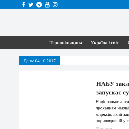
Тернопільщина
Україна і світ
День:
04.10.2017
НАБУ закл
запускає с
Національне анти
проханням наклас
кодексів, який з
оприлюдненій у с
подібних змін до
04.10.2017