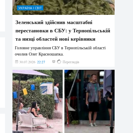
УКРАЇНА І СВІТ
Зеленський здійснив масштабні
перестановки в СБУ: у Тернопільській
та низці областей нові керівники
Головне управління СБУ в Тернопільській області
очолив Олег Красношапка.
30.07.2026
22:27
632
Переглядів