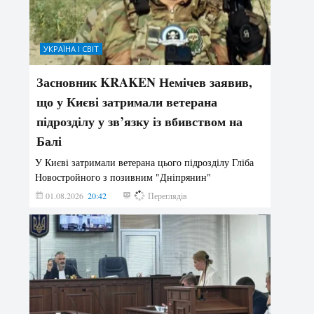
УКРАЇНА І СВІТ
Засновник KRAKEN Немічев заявив,
що у Києві затримали ветерана
підрозділу у зв’язку із вбивством на
Балі
У Києві затримали ветерана цього підрозділу Гліба
Новостройного з позивним "Дніпрянин"
01.08.2026
20:42
173
Переглядів