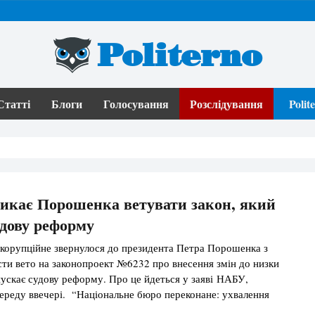
Politerno
Статті
Блоги
Голосування
Розслідування
Poli
икає Порошенка ветувати закон, який
удову реформу
корупційне звернулося до президента Петра Порошенка з
ти вето на законопроект №6232 про внесення змін до низки
апускає судову реформу. Про це йдеться у заяві НАБУ,
ереду ввечері. “Національне бюро переконане: ухвалення
 кримінального процесуального законодавства заблокує