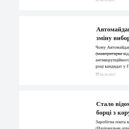
розслідування тя
винних до […]
Автомайдан
зміну вибо
Чому Автомайдан 
(̶м̶а̶ж̶о̶р̶и̶т̶а̶р
антикорупційного
році кандидат у 
обіцяв “докласти
04.10.2017
кінця 2014 року 
Стало відо
борці з ко
Заробітна плата 
(Національне аге