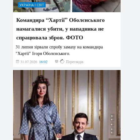
УКРАЇНА І СВІТ
Командира “Хартії” Оболєнського
намагалися убити, у нападника не
спрацювала зброя. ФОТО
31 липня зірвали спробу замаху на командира
"Хартії" Ігоря Оболєнського.
31.07.2026
16:02
190
Переглядів