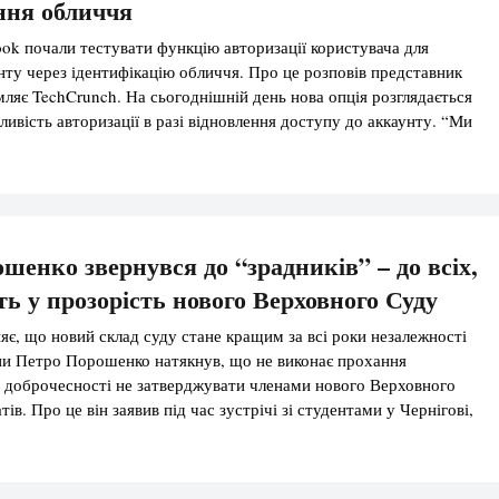
ння обличчя
ook почали тестувати функцію авторизації користувача для
нту через ідентифікацію обличчя. Про це розповів представник
мляє TechCrunch. На сьогоднішній день нова опція розглядається
ливість авторизації в разі відновлення доступу до аккаунту. “Ми
нкцію для тих користувачів, які хочуть швидко і просто
ід час відновлення доступу […]
шенко звернувся до “зрадників” – до всіх,
ть у прозорість нового Верховного Суду
яє, що новий склад суду стане кращим за всі роки незалежності
ни Петро Порошенко натякнув, що не виконає прохання
 доброчесності не затверджувати членами нового Верховного
ів. Про це він заявив під час зустрічі зі студентами у Чернігові,
обочим візитом, передає кореспондент UA1. За словами глави