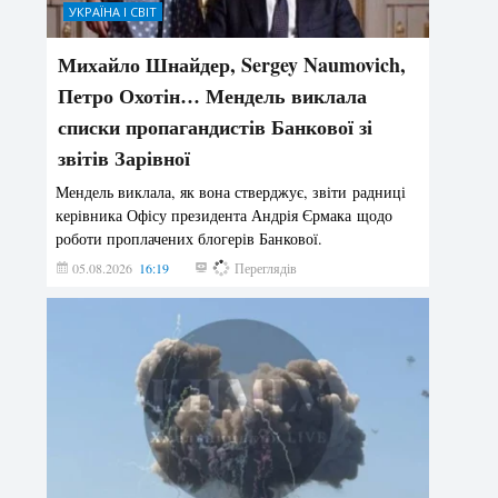
УКРАЇНА І СВІТ
Михайло Шнайдер, Sergey Naumovich,
Петро Охотін… Мендель виклала
списки пропагандистів Банкової зі
звітів Зарівної
Мендель виклала, як вона стверджує, звіти радниці
керівника Офісу президента Андрія Єрмака щодо
роботи проплачених блогерів Банкової.
05.08.2026
16:19
185
Переглядів