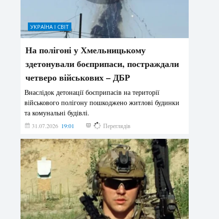
УКРАЇНА І СВІТ
На полігоні у Хмельницькому
здетонували боєприпаси, постраждали
четверо військових – ДБР
Внаслідок детонації боєприпасів на території
військового полігону пошкоджено житлові будинки
та комунальні будівлі.
31.07.2026
19:01
182
Переглядів