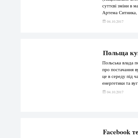
суттєві зміни в м
Артема Ситника,
ч. 1 ст. 52 закон
04.10.2017
положенні, а […]
Польща куп
Польська влада п
про постачання в
це в середу під ч
енергетики та ву
кореспондент Укр
04.10.2017
уряд Польщі […]
Facebook т