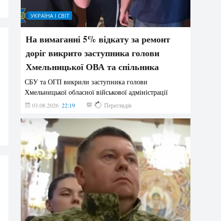
УКРАЇНА І СВІТ
На вимаганні 5% відкату за ремонт
доріг викрито заступника голови
Хмельницької ОВА та спільника
СБУ та ОГП викрили заступника голови
Хмельницької обласної військової адміністрації
03.08.2026
22:19
841
Переглядів