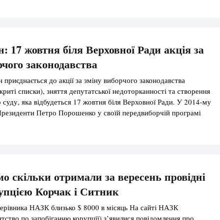
жких та особливо тяжких злочинів і унеможливить притягнення
: 17 жовтня біля Верховної Ради акція за
рчого законодавства
приєднається до акції за зміну виборчого законодавства
̶к̶а̶ відкриті списки), зняття депутатської недоторканності та створення
 суду, яка відбудеться 17 жовтня біля Верховної Ради. У 2014-му
Президенти Петро Порошенко у своїй передвиборчій програмі
 всіх зусиль у рамках своїх конституційних повноважень, щоб до
відбулися дострокові парламентські […]
мо скільки отримали за вересень провідні
рупцією Корчак і Ситник
керівника НАЗК близько $ 8000 в місяць На сайті НАЗК
нтство по запобіганню корупції) з’явилися повідомлення про