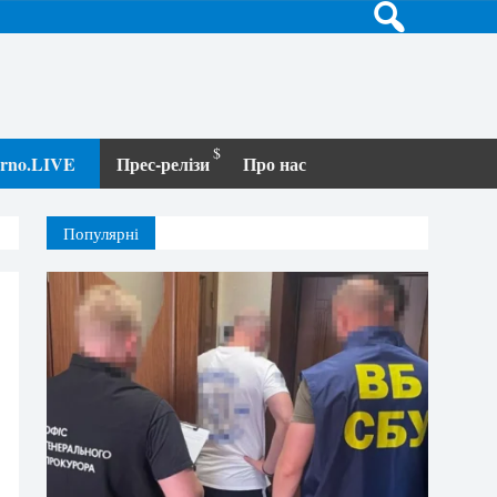
terno.LIVE
Прес-релізи
Про нас
Популярні