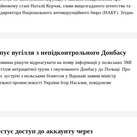
айновому стані Наталії Корчак, глави вищезгаданого агентства та
 директора Національного антикорупційного бюро (НАБУ). Згідно
у України “Про запобігання корупції”, в разі зміни в майновому
ує вугілля з непідконтрольного Донбасу
овинна рішуче відреагувати на появу інформації у польських ЗМІ
угілля антрацитної групи з окупованого Донбасу до Польщі. Про
ас зустрічі з польським бізнесом у Варшаві заявив міністр
гільної промисловості України Ігор Насалик, повідомляє
інформу. “Це не зовсім по-партнерськи, і ми сподіваємося, що
естує доступ до аккаунту через