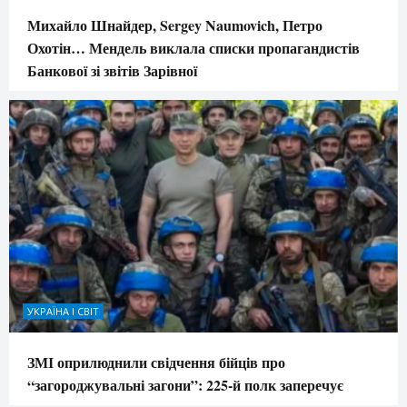
Михайло Шнайдер, Sergey Naumovich, Петро
Охотін… Мендель виклала списки пропагандистів
Банкової зі звітів Зарівної
УКРАЇНА І СВІТ
ЗМІ оприлюднили свідчення бійців про
“загороджувальні загони”: 225-й полк заперечує