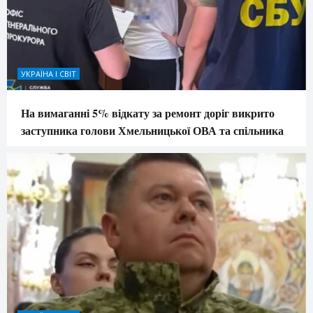
УКРАЇНА І СВІТ
На вимаганні 5% відкату за ремонт доріг викрито
заступника голови Хмельницької ОВА та спільника