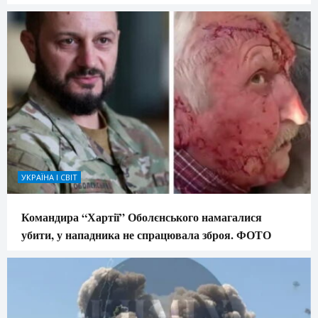
УКРАЇНА І СВІТ
Командира “Хартії” Оболєнського намагалися
убити, у нападника не спрацювала зброя. ФОТО