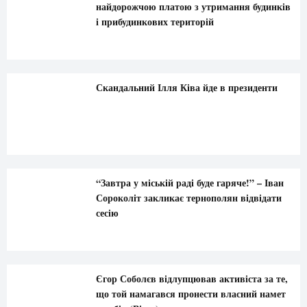
найдорожчою платою з утримання будинків
і прибудинкових територій
Скандальний Ілля Ківа йде в президенти
“Завтра у міській раді буде гаряче!” – Іван
Сороколіт закликає тернополян відвідати
сесію
Єгор Соболєв відлупцював активіста за те,
що той намагався пронести власний намет