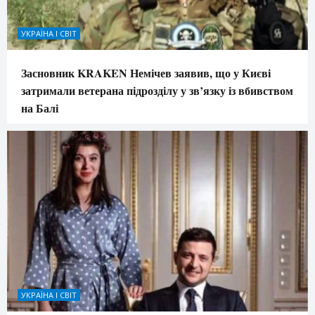
УКРАЇНА І СВІТ
Засновник KRAKEN Немічев заявив, що у Києві
затримали ветерана підрозділу у зв’язку із вбивством
на Балі
УКРАЇНА І СВІТ