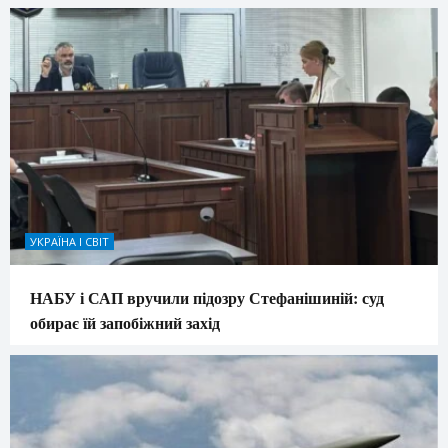
УКРАЇНА І СВІТ
НАБУ і САП вручили підозру Стефанішиній: суд
обирає їй запобіжний захід