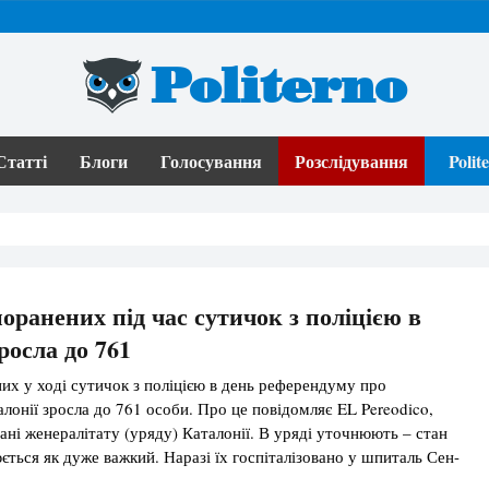
Politerno
Статті
Блоги
Голосування
Розслідування
Poli
поранених під час сутичок з поліцією в
росла до 761
них у ході сутичок з поліцією в день референдуму про
алонії зросла до 761 особи. Про це повідомляє EL Pereodico,
ані женералітату (уряду) Каталонії. В уряді уточнюють – стан
ється як дуже важкий. Наразі їх госпіталізовано у шпиталь Сен-
досі повідомлялося про 465 поранених. Як повідомлялось, у