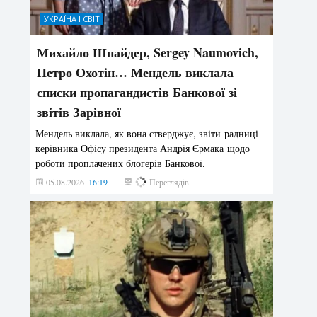
УКРАЇНА І СВІТ
Михайло Шнайдер, Sergey Naumovich,
Петро Охотін… Мендель виклала
списки пропагандистів Банкової зі
звітів Зарівної
Мендель виклала, як вона стверджує, звіти радниці
керівника Офісу президента Андрія Єрмака щодо
роботи проплачених блогерів Банкової.
05.08.2026
16:19
173
Переглядів