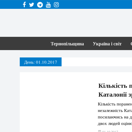
Тернопільщина
Україна і світ
День:
01.10.2017
Кількість 
Каталонії з
Кількість поране
незалежність Кат
посилаючись на д
двох людей оціню
Пау. Нагадаємо, 
01.10.2017