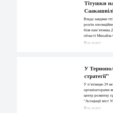
Тітушки на
Саакашвілі
Влада завдяки ті
розгін опозиційн
біля пам’ятника 
області Михайла 
подій. Біля пам’я
01.10.2017
– від молоді […]
У Тернопол
стратегії”
У п’ятницю 29 ве
організаторами я
центр розвитку г
“Асоціації міст 
слів керівництва 
01.10.2017
Тернопільського 