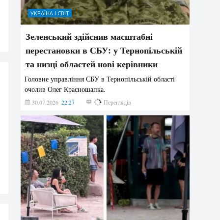
УКРАЇНА І СВІТ
Зеленський здійснив масштабні
перестановки в СБУ: у Тернопільській
та низці областей нові керівники
Головне управління СБУ в Тернопільській області
очолив Олег Красношапка.
30.07.2026
22:27
629
Переглядів