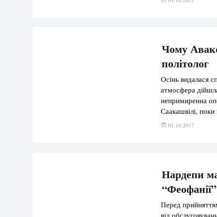
неділю в […]
Чому Авако
політолог
Осінь видалася сп
атмосфера дійшла
непримиренна опо
Саакашвілі, поки
влада успішно за
01.10.2017
стратегічній “дев
[…]
Нардепи ма
“Феофанії”,
Перед прийняття
від обслуговуван