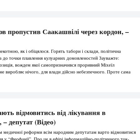
в пропустив Саакашвілі через кордон, –
екотною, як і обіцялося. Горять табори і склади, політична
 до точки плавлення кулуарних домовленостей Зауважте:
зиція, вождем якої самопризначився проривний Міхеїл
 не виробляє нічого, для влади дійсно небезпечного. Проте сама
повнює цей дефіцит. Зовсім недавно Президент Порошенко на
’ятці” в своїй ображено-безапеляційній манері звинуватив свого
ють відмовитись від лікування в
 – депутат (Відео)
м медичної реформи всім народним депутатам варто відмовитися
ня у “Феофанії”. Про це в ефірі інформаційно-політичного ток-