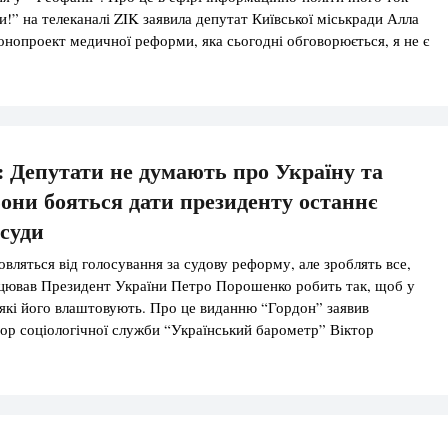
!” на телеканалі ZIK заявила депутат Київської міськради Алла
онопроект медичної реформи, яка сьогодні обговорюється, я не є
але знаю, що потрібно зробити, аби допомогти людям. Що
доларів для […]
 Депутати не думають про Україну та
они бояться дати президенту останнє
 суди
овляться від голосування за судову реформу, але зроблять все,
ацював Президент України Петро Порошенко робить так, щоб у
 які його влаштовують. Про це виданню “Гордон” заявив
тор соціологічної служби “Український барометр” Віктор
яд чи судовий корпус України суттєво оновиться. Риба гниє з
ть […]