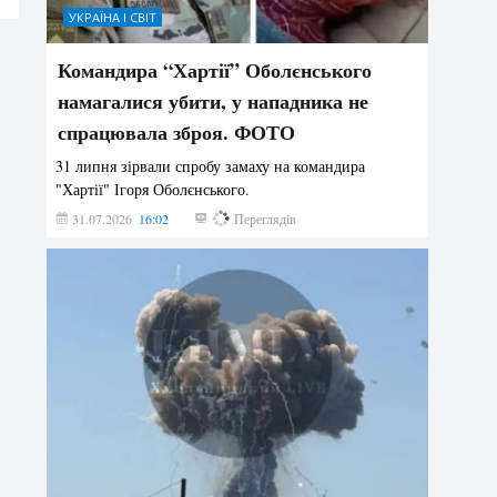
УКРАЇНА І СВІТ
Командира “Хартії” Оболєнського
намагалися убити, у нападника не
спрацювала зброя. ФОТО
31 липня зірвали спробу замаху на командира
"Хартії" Ігоря Оболєнського.
31.07.2026
16:02
187
Переглядів