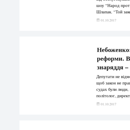
шоу “Народ проти
Шлапак. “Той зак
її прибічником, 
01.10.2017
стосується 1000 
Небоженко:
реформи. В
знаряддя –
Депутати не відм
щоб закон не пр
судах були люди,
політолог, дирек
Небоженко. “Навр
01.10.2017
голови. Всі знаю