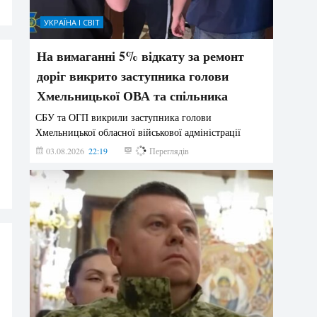
УКРАЇНА І СВІТ
На вимаганні 5% відкату за ремонт
доріг викрито заступника голови
Хмельницької ОВА та спільника
СБУ та ОГП викрили заступника голови
Хмельницької обласної військової адміністрації
03.08.2026
22:19
837
Переглядів