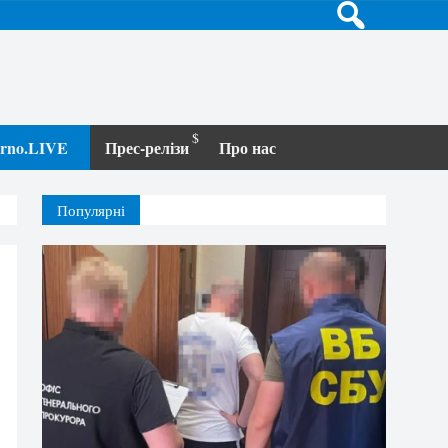
terno.LIVE
Прес-релізи
Про нас
Популярні