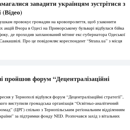
магалися завадити українцям зустрітися з
 (Відео)
тушкам провокує громадян на кровопролиття, щоб узаконити
их акцій Вчора в Одесі на Приморському бульварі відбулася бійка
Дюку, де проходив запланований мітинг екс-губернатора Одеської
Саакашвілі. Про це повідомляє кореспондент “Strana.ua” з місця
тника на 16.00 зібралося близько 200 чоловік, це люди різного віку
і пройшов форум “Децентралізаційні
ресня у Тернополі відбувся форум “Децентралізаційні стратегії”,
кого виступили громадська організація “Освітньо-аналітичний
ромад” (ЦРГ) спільно з Тернопільським регіональним відділенням
України” за підтримки фонду NED. Розпочався захід з вітальних
міста та області – Олега Валова (заступник голови
ОДА) та Віктора Шумади (секретар Тернопільської міської ради).