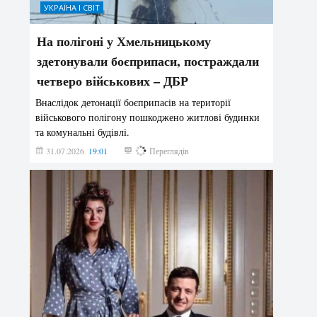
УКРАЇНА І СВІТ
На полігоні у Хмельницькому
здетонували боєприпаси, постраждали
четверо військових – ДБР
Внаслідок детонації боєприпасів на території
військового полігону пошкоджено житлові будинки
та комунальні будівлі.
31.07.2026
19:01
179
Переглядів