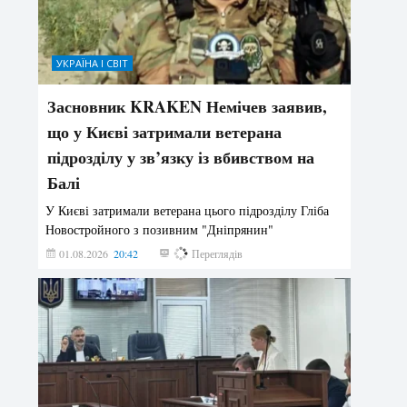
УКРАЇНА І СВІТ
Засновник KRAKEN Немічев заявив,
що у Києві затримали ветерана
підрозділу у зв’язку із вбивством на
Балі
У Києві затримали ветерана цього підрозділу Гліба
Новостройного з позивним "Дніпрянин"
01.08.2026
20:42
170
Переглядів