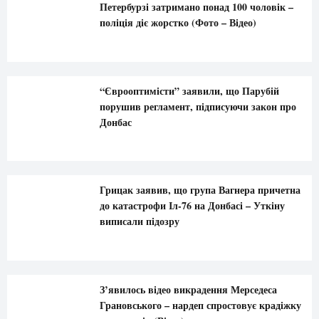
Петербурзі затримано понад 100 чоловік –
поліція діє жорстко (Фото – Відео)
“Єврооптимісти” заявили, що Парубій
порушив регламент, підписуючи закон про
Донбас
Грицак заявив, що група Вагнера причетна
до катастрофи Іл-76 на Донбасі – Уткіну
виписали підозру
З’явилось відео викрадення Мерседеса
Грановського – нардеп спростовує крадіжку