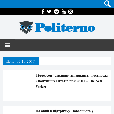
Politerno
День:
07.10.2017
Тіллерсон “страшно ненавидить” постпреда
Сполучених Штатів при ООН – The New
Yorker
На акції в підтримку Навального у