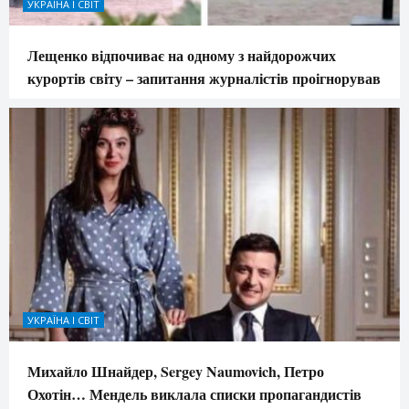
УКРАЇНА І СВІТ
Лещенко відпочиває на одному з найдорожчих
курортів світу – запитання журналістів проігнорував
УКРАЇНА І СВІТ
Михайло Шнайдер, Sergey Naumovich, Петро
Охотін… Мендель виклала списки пропагандистів