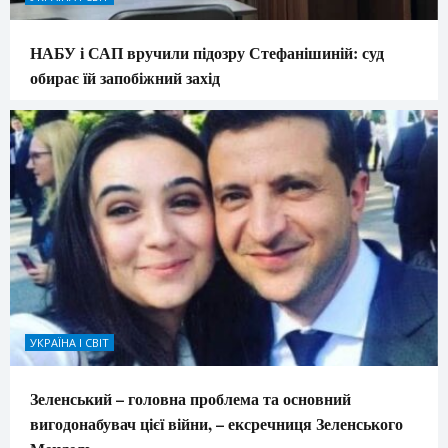
НАБУ і САП вручили підозру Стефанішиній: суд
обирає їй запобіжний захід
УКРАЇНА І СВІТ
Зеленський – головна проблема та основний
вигодонабувач цієї війни, – ексречниця Зеленського