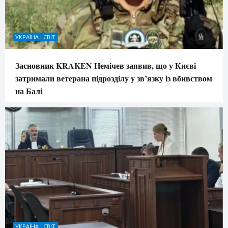
УКРАЇНА І СВІТ
Засновник KRAKEN Немічев заявив, що у Києві
затримали ветерана підрозділу у зв’язку із вбивством
на Балі
УКРАЇНА І СВІТ