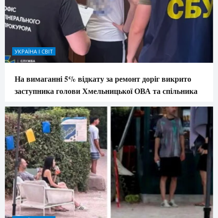
УКРАЇНА І СВІТ
На вимаганні 5% відкату за ремонт доріг викрито
заступника голови Хмельницької ОВА та спільника