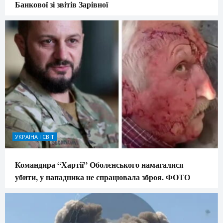
Банкової зі звітів Зарівної
УКРАЇНА І СВІТ
Командира “Хартії” Оболєнського намагалися
убити, у нападника не спрацювала зброя. ФОТО