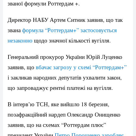
званої формули Роттердам +.
Директор НАБУ Артем Ситник заявив, що так
звана
формула “Роттердам+” застосовується
незаконно
щодо значної кількості вугілля.
Генеральний прокурор України Юрій Луценко
заявив, що
вбачає загрозу у схемі “Роттердам+”
і закликав народних депутатів ухвалити закон,
що запроваджує рентні платежі на вугілля.
В інтерв’ю ТСН, яке вийшло 18 березня,
позафракційний нардеп Олександр Онищенко
заявив, що на схемах “Роттердам плюс”
президент України
Петро Порошенко заробляє