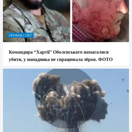
УКРАЇНА І СВІТ
Командира “Хартії” Оболєнського намагалися
убити, у нападника не спрацювала зброя. ФОТО