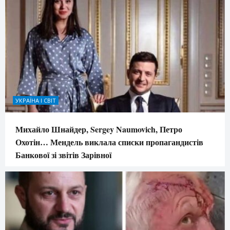
УКРАЇНА І СВІТ
Михайло Шнайдер, Sergey Naumovich, Петро
Охотін… Мендель виклала списки пропагандистів
Банкової зі звітів Зарівної