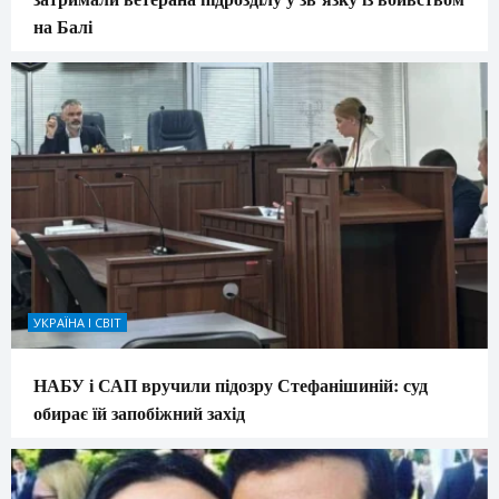
на Балі
УКРАЇНА І СВІТ
НАБУ і САП вручили підозру Стефанішиній: суд
обирає їй запобіжний захід