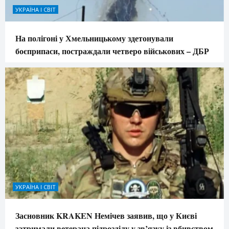
УКРАЇНА І СВІТ
На полігоні у Хмельницькому здетонували
боєприпаси, постраждали четверо військових – ДБР
УКРАЇНА І СВІТ
Засновник KRAKEN Немічев заявив, що у Києві
затримали ветерана підрозділу у зв’язку із вбивством