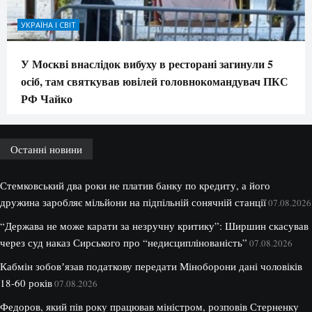
УКРАЇНА І СВІТ
У Москві внаслідок вибуху в ресторані загинули 5
осіб, там святкував ювілей головнокомандувач ПКС
РФ Чайко
Останні новини
Стемковський два роки не платив банку по кредиту, а його
дружина заробляє мільйони на підпільній сонячній станції
07.08.2026
“Держава не може карати за незручну критику”: Ширшин скасував
через суд наказ Сирського про “недисциплінованість”
07.08.2026
Кабмін зобовʼязав податкову передати Міноборони дані чоловіків
18-60 років
07.08.2026
Федоров, який пів року працював міністром, розповів Стерненку