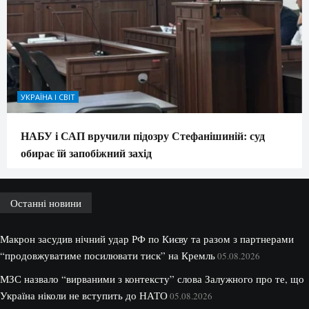
УКРАЇНА І СВІТ
НАБУ і САП вручили підозру Стефанішиній: суд
обирає їй запобіжний захід
Останні новини
Макрон засудив нічний удар РФ по Києву та разом з партнерами
“продовжуватиме посилювати тиск” на Кремль
05.08.2026
МЗС назвало “вирваними з контексту” слова Залужного про те, що
Україна ніколи не вступить до НАТО
05.08.2026