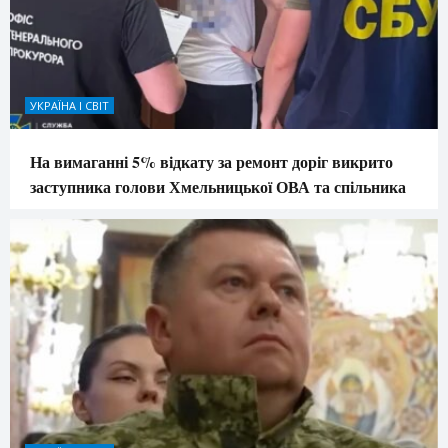
УКРАЇНА І СВІТ
На вимаганні 5% відкату за ремонт доріг викрито
заступника голови Хмельницької ОВА та спільника