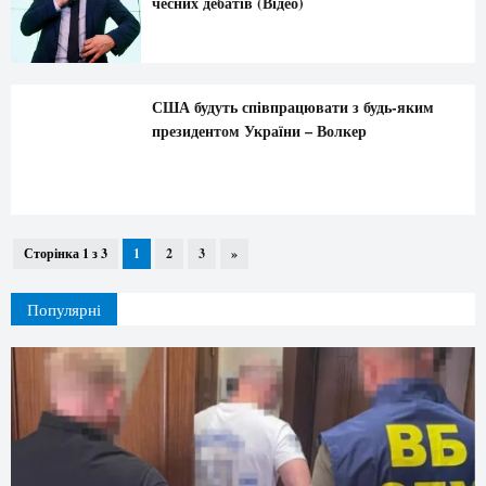
чесних дебатів (Відео)
США будуть співпрацювати з будь-яким
президентом України – Волкер
Сторінка 1 з 3
1
2
3
»
Популярні