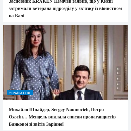
Засновник KRAKEN Немічев заявив, що у Києві
затримали ветерана підрозділу у зв’язку із вбивством
на Балі
УКРАЇНА І СВІТ
Михайло Шнайдер, Sergey Naumovich, Петро
Охотін… Мендель виклала списки пропагандистів
Банкової зі звітів Зарівної