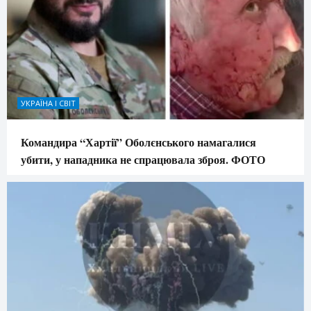
УКРАЇНА І СВІТ
Командира “Хартії” Оболєнського намагалися
убити, у нападника не спрацювала зброя. ФОТО