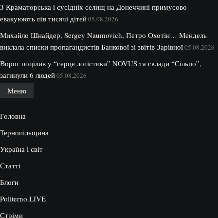
З Краматорська і сусідніх селищ на Донеччині примусово
евакуюють пів тисячі дітей
05.08.2026
Михайло Шнайдер, Sergey Naumovich, Петро Охотін… Мендель
виклала списки пропагандистів Банкової зі звітів Зарівної
05.08.2026
Ворог поцілив у “серце логістики” NOVUS та склади “Сільпо”,
загинули 6 людей
05.08.2026
Меню
Головна
Тернопільщина
Україна і світ
Статті
Блоги
Politerno.LIVE
Стріми