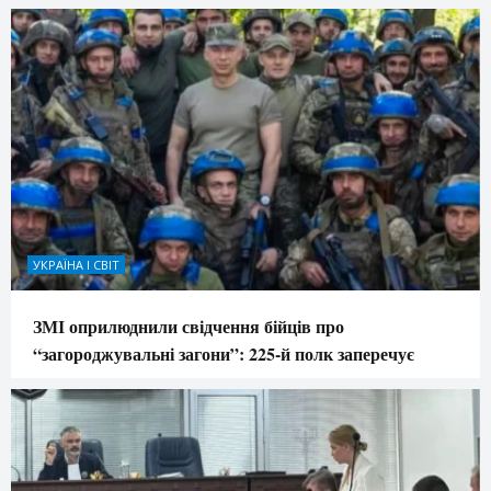
УКРАЇНА І СВІТ
ЗМІ оприлюднили свідчення бійців про
“загороджувальні загони”: 225-й полк заперечує