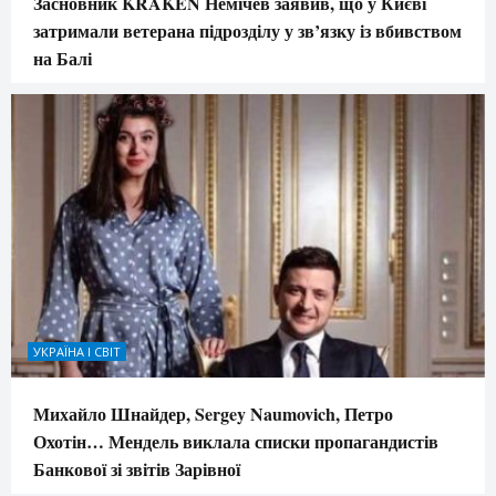
Засновник KRAKEN Немічев заявив, що у Києві
затримали ветерана підрозділу у зв’язку із вбивством
на Балі
УКРАЇНА І СВІТ
Михайло Шнайдер, Sergey Naumovich, Петро
Охотін… Мендель виклала списки пропагандистів
Банкової зі звітів Зарівної