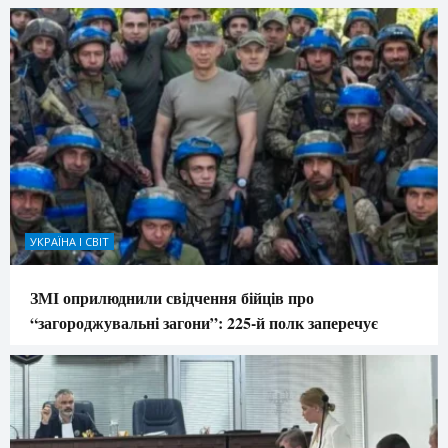
УКРАЇНА І СВІТ
ЗМІ оприлюднили свідчення бійців про
“загороджувальні загони”: 225-й полк заперечує