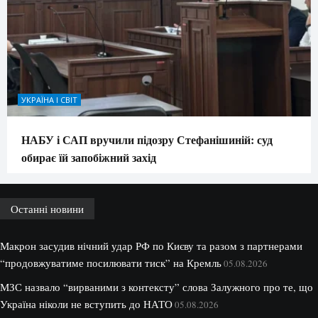
УКРАЇНА І СВІТ
НАБУ і САП вручили підозру Стефанішиній: суд
обирає їй запобіжний захід
Останні новини
Макрон засудив нічний удар РФ по Києву та разом з партнерами
“продовжуватиме посилювати тиск” на Кремль
05.08.2026
МЗС назвало “вирваними з контексту” слова Залужного про те, що
Україна ніколи не вступить до НАТО
05.08.2026