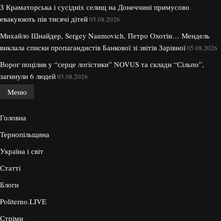
З Краматорська і сусідніх селищ на Донеччині примусово
евакуюють пів тисячі дітей
05.08.2026
Михайло Шнайдер, Sergey Naumovich, Петро Охотін… Мендель
виклала списки пропагандистів Банкової зі звітів Зарівної
05.08.2026
Ворог поцілив у “серце логістики” NOVUS та склади “Сільпо”,
загинули 6 людей
05.08.2026
Меню
Головна
Тернопільщина
Україна і світ
Статті
Блоги
Politerno.LIVE
Стріми