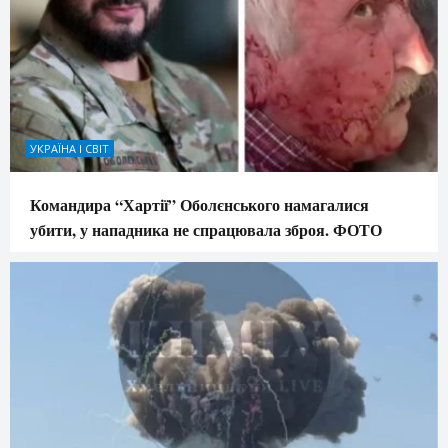
УКРАЇНА І СВІТ
Командира “Хартії” Оболєнського намагалися
убити, у нападника не спрацювала зброя. ФОТО