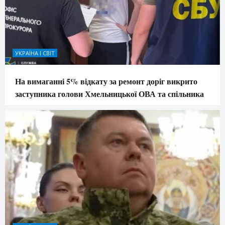
УКРАЇНА І СВІТ
На вимаганні 5% відкату за ремонт доріг викрито
заступника голови Хмельницької ОВА та спільника