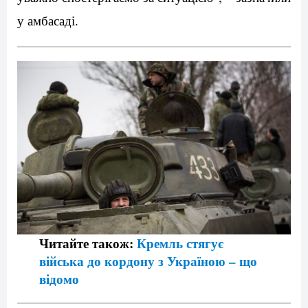
у амбасаді.
Читайте також:
Кремль стягує
війська до кордону з Україною – що
відомо