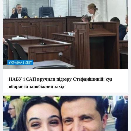
УКРАЇНА І СВІТ
НАБУ і САП вручили підозру Стефанішиній: суд
обирає їй запобіжний захід