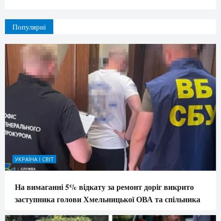
Популярні
УКРАЇНА І СВІТ
На вимаганні 5% відкату за ремонт доріг викрито
заступника голови Хмельницької ОВА та спільника