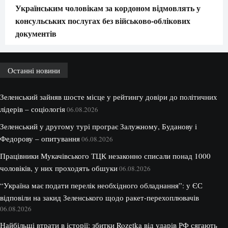
Українським чоловікам за кордоном відмовлять у
консульських послугах без військово-облікових
документів
Останні новини
Зеленський зайняв шосте місце у рейтингу довіри до політичних
лідерів – соціологія
06.08.2026
Зеленський у другому турі програє Залужному, Буданову і
Федорову – опитування
06.08.2026
Працівники Мукачівського ТЦК незаконно списали понад 1000
чоловіків, у них проходять обшуки
06.08.2026
“Україна має подати перелік необхідного обладнання”: у ЄС
відповіли на закид Зеленського щодо ракет-перехоплювачів
06.08.2026
Найбільші втрати в історії: збитки Rozetka від ударів РФ сягають