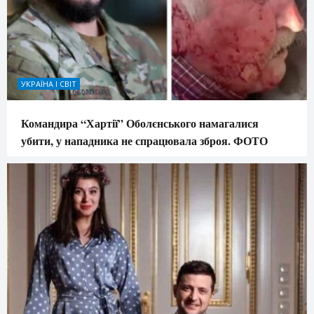
УКРАЇНА І СВІТ
Командира “Хартії” Оболєнського намагалися
убити, у нападника не спрацювала зброя. ФОТО