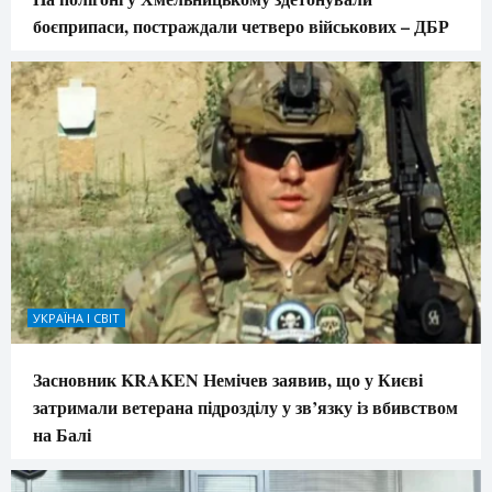
боєприпаси, постраждали четверо військових – ДБР
УКРАЇНА І СВІТ
Засновник KRAKEN Немічев заявив, що у Києві
затримали ветерана підрозділу у зв’язку із вбивством
на Балі