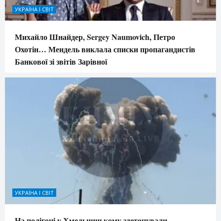
УКРАЇНА І СВІТ
Михайло Шнайдер, Sergey Naumovich, Петро
Охотін… Мендель виклала списки пропагандистів
Банкової зі звітів Зарівної
УКРАЇНА І СВІТ
На полігоні у Хмельницькому здетонували