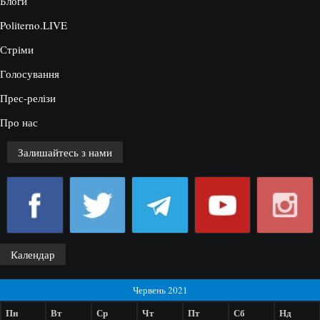
Блоги
Politerno.LIVE
Стріми
Голосування
Прес-релізи
Про нас
Залишайтесь з нами
Календар
Червень 2021
Пн
Вт
Ср
Чт
Пт
Сб
Нд