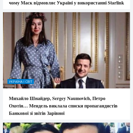
чому Маск відмовляє Україні у використанні Starlink
УКРАЇНА І СВІТ
Михайло Шнайдер, Sergey Naumovich, Петро
Охотін… Мендель виклала списки пропагандистів
Банкової зі звітів Зарівної