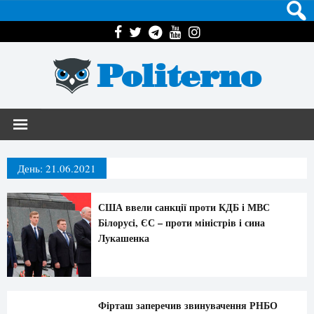
Politerno
День:
21.06.2021
США ввели санкції проти КДБ і МВС
Білорусі, ЄС – проти міністрів і сина
Лукашенка
Фірташ заперечив звинувачення РНБО