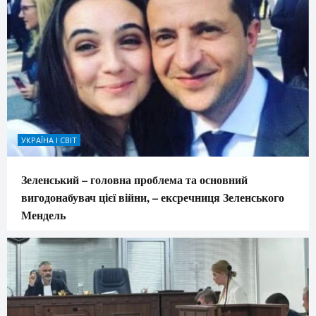
УКРАЇНА І СВІТ
Зеленський – головна проблема та основний
вигодонабувач цієї війни, – ексречниця Зеленського
Мендель