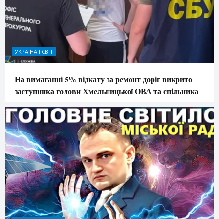
УКРАЇНА І СВІТ
На вимаганні 5% відкату за ремонт доріг викрито
заступника голови Хмельницької ОВА та спільника