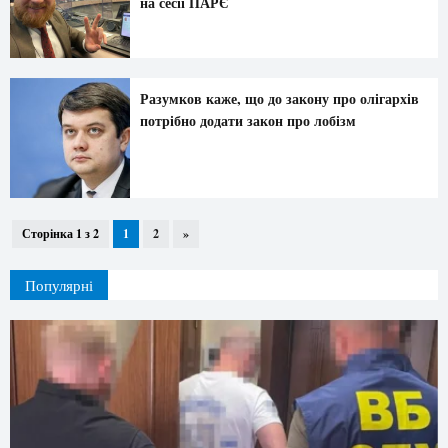
на сесії ПАРЄ
Разумков каже, що до закону про олігархів
потрібно додати закон про лобізм
Сторінка 1 з 2
1
2
»
Популярні