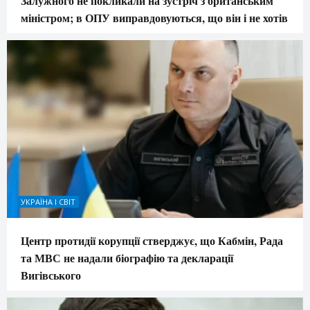
Залужного не покликали на зустріч з британським
міністром; в ОПУ виправдовуються, що він і не хотів
УКРАЇНА І СВІТ
Центр протидії корупції стверджує, що Кабмін, Рада
та МВС не надали біографію та декларації
Вигівського