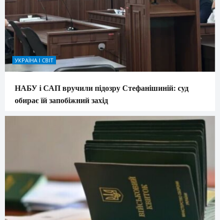
УКРАЇНА І СВІТ
НАБУ і САП вручили підозру Стефанішиній: суд
обирає їй запобіжний захід