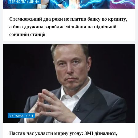
ТЕРНОПІЛЬЩИНА
Стемковський два роки не платив банку по кредиту,
а його дружина заробляє мільйони на підпільній
сонячній станції
УКРАЇНА І СВІТ
Настав час укласти мирну угоду: ЗМІ дізналися,