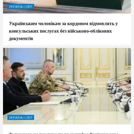
УКРАЇНА І СВІТ
Українським чоловікам за кордоном відмовлять у
консульських послугах без військово-облікових
документів
УКРАЇНА І СВІТ