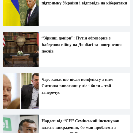
підтримку України і відповідь на кібератаки
“Зірниці довіри”: Путін обговорив з
Байденом війну на Донбасі та повернення
послів
Чаус каже, що після конфлікту з ним
Ситника вивозили у ліс і били – той
заперечує
Нардеп від “СН” Семінський інсценував
власне викрадення, бо мав проблеми з