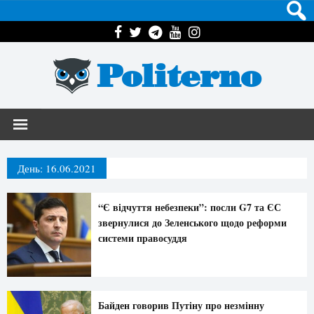
Politerno
День:
16.06.2021
“Є відчуття небезпеки”: посли G7 та ЄС
звернулися до Зеленського щодо реформи
системи правосуддя
Байден говорив Путіну про незмінну