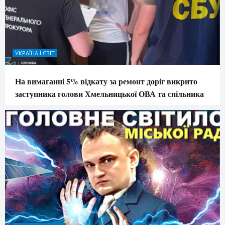
УКРАЇНА І СВІТ
На вимаганні 5% відкату за ремонт доріг викрито
заступника голови Хмельницької ОВА та спільника