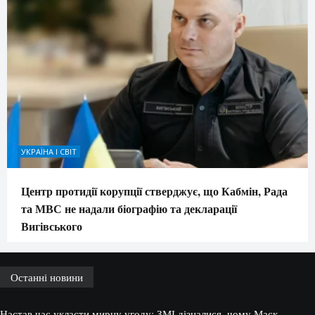
УКРАЇНА І СВІТ
Центр протидії корупції стверджує, що Кабмін, Рада
та МВС не надали біографію та декларації
Вигівського
Останні новини
Настав час укласти мирну угоду: ЗМІ дізналися, чому Маск