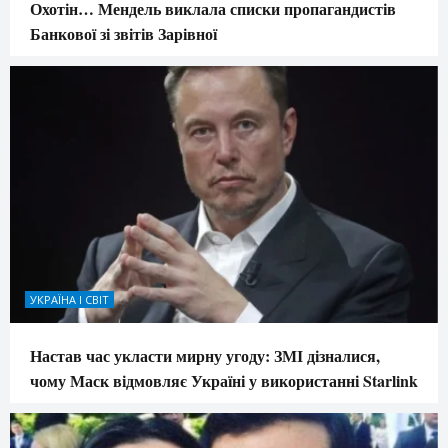
Охотін… Мендель виклала списки пропагандистів
Банкової зі звітів Зарівної
УКРАЇНА І СВІТ
Настав час укласти мирну угоду: ЗМІ дізналися,
чому Маск відмовляє Україні у використанні Starlink