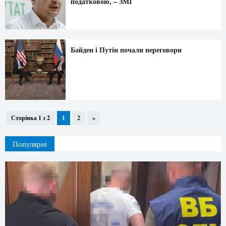
податковою, – ЗМІ
Байден і Путін почали переговори
Сторінка 1 з 2
1
2
»
Популярні