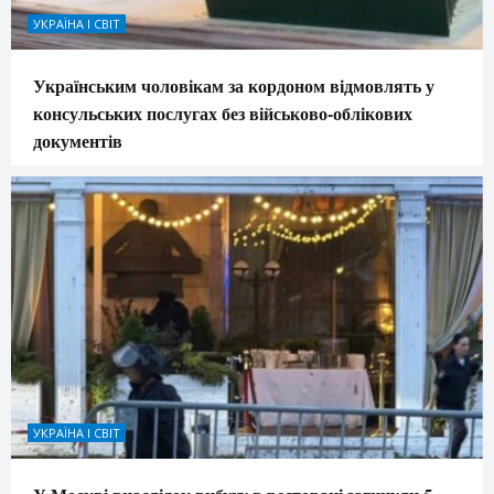
УКРАЇНА І СВІТ
Українським чоловікам за кордоном відмовлять у
консульських послугах без військово-облікових
документів
УКРАЇНА І СВІТ