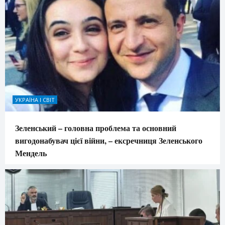
УКРАЇНА І СВІТ
Зеленський – головна проблема та основний
вигодонабувач цієї війни, – ексречниця Зеленського
Мендель