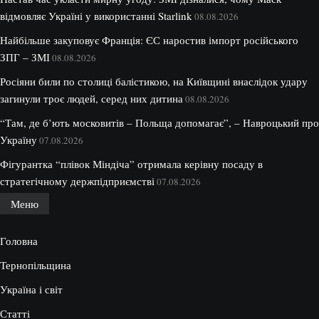
відмовляє Україні у використанні Starlink
08.08.2026
Найбільше закуповує Франція: ЄС наростив імпорт російського
ЗПГ – ЗМІ
08.08.2026
Росіяни били по столиці балістикою, на Київщині внаслідок удару
загинули троє людей, серед них дитина
08.08.2026
“Там, де б’ють московитів – Польща допомагає”, – Навроцький про
Україну
07.08.2026
Фігурантка “плівок Міндіча” отримала керівну посаду в
стратегічному держпідприємстві
07.08.2026
Меню
Головна
Тернопільщина
Україна і світ
Статті