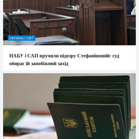
УКРАЇНА І СВІТ
НАБУ і САП вручили підозру Стефанішиній: суд
обирає їй запобіжний захід