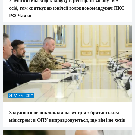
У Москві внаслідок вибуху в ресторані загинули 5
осіб, там святкував ювілей головнокомандувач ПКС
РФ Чайко
УКРАЇНА І СВІТ
Залужного не покликали на зустріч з британським
міністром; в ОПУ виправдовуються, що він і не хотів