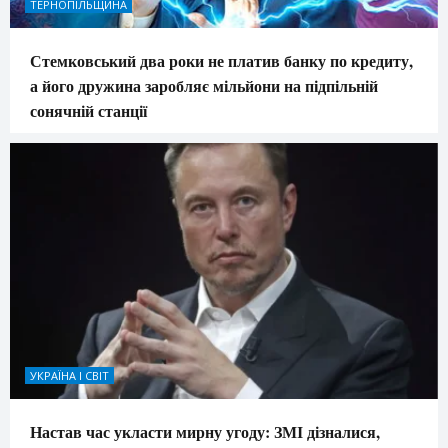
ТЕРНОПІЛЬЩИНА
Стемковський два роки не платив банку по кредиту,
а його дружина заробляє мільйони на підпільній
сонячній станції
УКРАЇНА І СВІТ
Настав час укласти мирну угоду: ЗМІ дізналися,