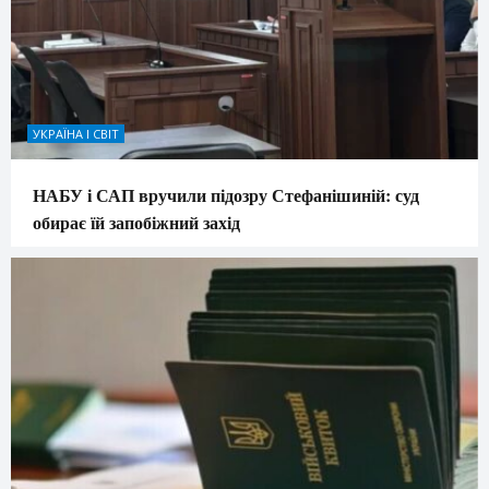
УКРАЇНА І СВІТ
НАБУ і САП вручили підозру Стефанішиній: суд
обирає їй запобіжний захід