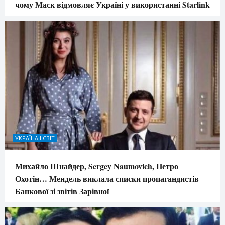
чому Маск відмовляє Україні у використанні Starlink
УКРАЇНА І СВІТ
Михайло Шнайдер, Sergey Naumovich, Петро
Охотін… Мендель виклала списки пропагандистів
Банкової зі звітів Зарівної