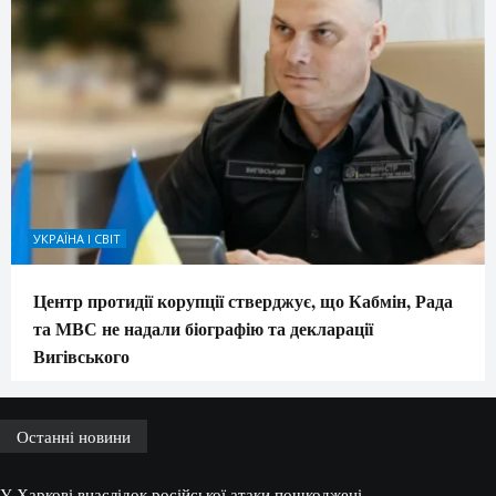
УКРАЇНА І СВІТ
Центр протидії корупції стверджує, що Кабмін, Рада
та МВС не надали біографію та декларації
Вигівського
Останні новини
У Харкові внаслідок російської атаки пошкоджені