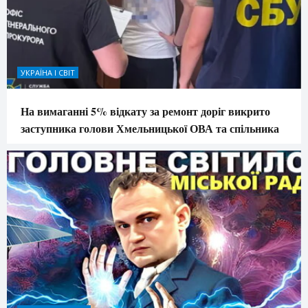
УКРАЇНА І СВІТ
На вимаганні 5% відкату за ремонт доріг викрито
заступника голови Хмельницької ОВА та спільника