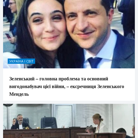
УКРАЇНА І СВІТ
Зеленський – головна проблема та основний
вигодонабувач цієї війни, – ексречниця Зеленського
Мендель