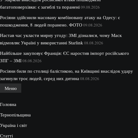
багатоповерхівки: є загиблі та поранені
09.08.2026
Росіяни здійснили масовану комбіновану атаку на Одесу: є
пошкодження, 8 людей поранено. ФОТО
09.08.2026
Настав час укласти мирну угоду: ЗМІ дізналися, чому Маск
відмовляє Україні у використанні Starlink
08.08.2026
Найбільше закуповує Франція: ЄС наростив імпорт російського
ЗПГ – ЗМІ
08.08.2026
Росіяни били по столиці балістикою, на Київщині внаслідок удару
загинули троє людей, серед них дитина
08.08.2026
Меню
Головна
Тернопільщина
Україна і світ
Статті