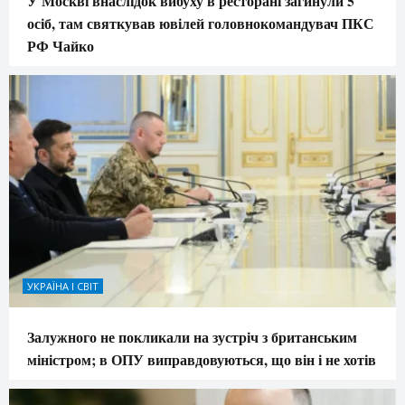
У Москві внаслідок вибуху в ресторані загинули 5
осіб, там святкував ювілей головнокомандувач ПКС
РФ Чайко
УКРАЇНА І СВІТ
Залужного не покликали на зустріч з британським
міністром; в ОПУ виправдовуються, що він і не хотів