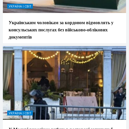
УКРАЇНА І СВІТ
Українським чоловікам за кордоном відмовлять у
консульських послугах без військово-облікових
документів
УКРАЇНА І СВІТ