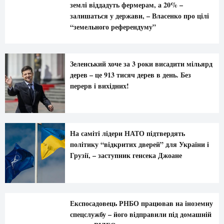
землі віддадуть фермерам, а 20% –
залишаться у держави, – Власенко про цілі
“земельного референдуму”
Зеленський хоче за 3 роки висадити мільярд
дерев – це 913 тисяч дерев в день. Без
перерв і вихідних!
На саміті лідери НАТО підтвердять
політику “відкритих дверей” для України і
Грузії, – заступник генсека Джоане
Експосадовець РНБО працював на іноземну
спецслужбу – його відправили під домашній