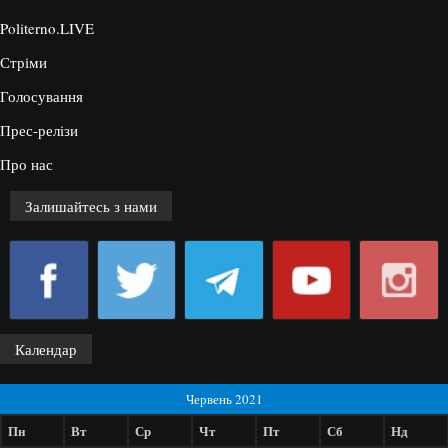
Politerno.LIVE
Стріми
Голосування
Прес-релізи
Про нас
Залишайтесь з нами
Календар
Червень 2021
Пн
Вт
Ср
Чт
Пт
Сб
Нд