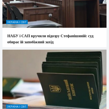
УКРАЇНА І СВІТ
НАБУ і САП вручили підозру Стефанішиній: суд
обирає їй запобіжний захід
УКРАЇНА І СВІТ