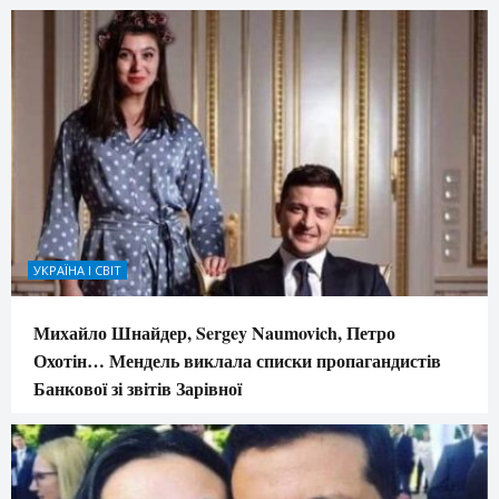
УКРАЇНА І СВІТ
Михайло Шнайдер, Sergey Naumovich, Петро
Охотін… Мендель виклала списки пропагандистів
Банкової зі звітів Зарівної