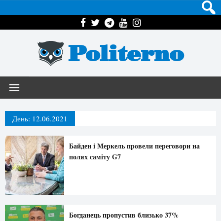
Politerno
День:
12.06.2021
Байден і Меркель провели переговори на
полях саміту G7
Богданець пропустив близькo 37%