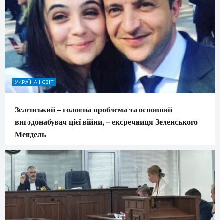
УКРАЇНА І СВІТ
Зеленський – головна проблема та основний
вигодонабувач цієї війни, – ексречниця Зеленського
Мендель