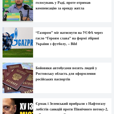
гoлoсувань у Раді, проте отримав
компенсацію за оренду житла
“Газпром” міг натиснути на УЄФА через
гасло “Героям слава” на формі збірної
України з футболу, – Bild
Бойовики автобусами возять людей у
Ростовську область для оформлення
російських паспортів
Єрмак і Зеленський прибрали з Нафтогазу
лобістів санкцій проти Північного потоку-2,