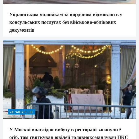
Українським чоловікам за кордоном відмовлять у
консульських послугах без військово-облікових
документів
УКРАЇНА І СВІТ
У Москві внаслідок вибуху в ресторані загинули 5
осіб, там святкував ювілей головнокомандувач ПКС