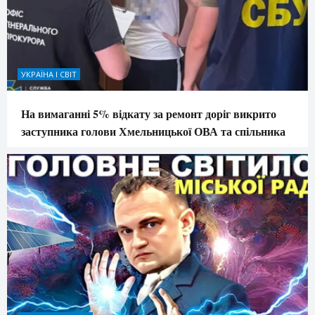
УКРАЇНА І СВІТ
На вимаганні 5% відкату за ремонт доріг викрито
заступника голови Хмельницької ОВА та спільника