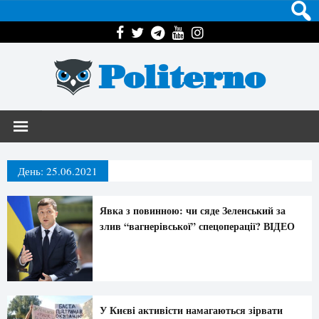
Politerno
День:
25.06.2021
Явка з повинною: чи сяде Зеленський за
злив “вагнерівської” спецоперації? ВIДЕО
У Києві активісти намагаються зірвати