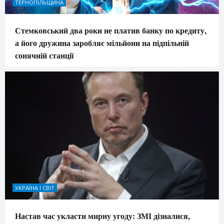
ТЕРНОПІЛЬЩИНА
Стемковський два роки не платив банку по кредиту,
а його дружина заробляє мільйони на підпільній
сонячній станції
УКРАЇНА І СВІТ
Настав час укласти мирну угоду: ЗМІ дізналися,