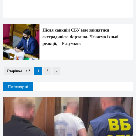
Після санкцій СБУ має зайнятися
екстрадицією Фірташа. Чекаємо їхньої
реакції, – Разумков
Сторінка 1 з 2
1
2
»
Популярні