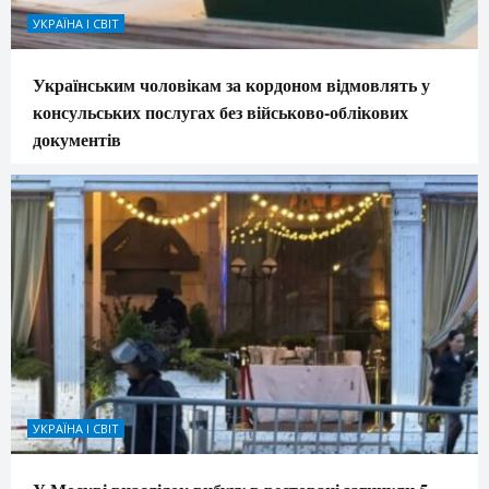
УКРАЇНА І СВІТ
Українським чоловікам за кордоном відмовлять у
консульських послугах без військово-облікових
документів
УКРАЇНА І СВІТ