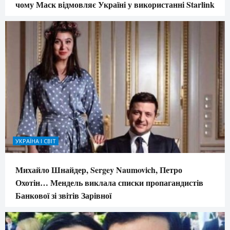
чому Маск відмовляє Україні у використанні Starlink
УКРАЇНА І СВІТ
Михайло Шнайдер, Sergey Naumovich, Петро
Охотін… Мендель виклала списки пропагандистів
Банкової зі звітів Зарівної