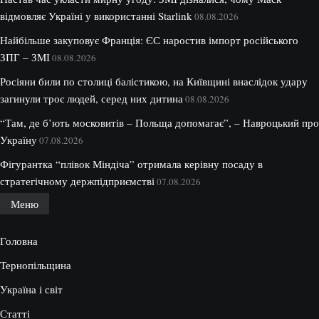
відмовляє Україні у використанні Starlink
08.08.2026
Найбільше закуповує Франція: ЄС наростив імпорт російського
ЗПГ – ЗМІ
08.08.2026
Росіяни били по столиці балістикою, на Київщині внаслідок удару
загинули троє людей, серед них дитина
08.08.2026
“Там, де б’ють московитів – Польща допомагає”, – Навроцький про
Україну
07.08.2026
Фігурантка “плівок Міндіча” отримала керівну посаду в
стратегічному держпідприємстві
07.08.2026
Меню
Головна
Тернопільщина
Україна і світ
Статті