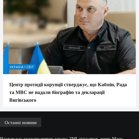
УКРАЇНА І СВІТ
Центр протидії корупції стверджує, що Кабмін, Рада
та МВС не надали біографію та декларації
Вигівського
Останні новини
Настав час укласти мирну угоду: ЗМІ дізналися, чому Маск