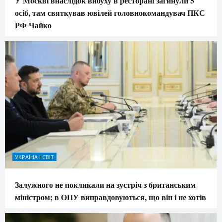
У Москві внаслідок вибуху в ресторані загинули 5
осіб, там святкував ювілей головнокомандувач ПКС
РФ Чайко
УКРАЇНА І СВІТ
Залужного не покликали на зустріч з британським
міністром; в ОПУ виправдовуються, що він і не хотів