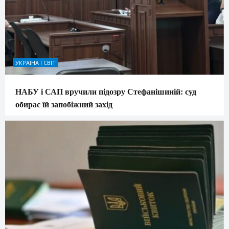
УКРАЇНА І СВІТ
НАБУ і САП вручили підозру Стефанішиній: суд
обирає їй запобіжний захід