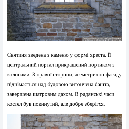
Святиня зведена з каменю у формі хреста. Її
центральний портал прикрашений портиком з
колонами. З правої сторони, асеметрично фасаду
піднімається над будовою витончена башта,
завершена шатровим дахом. В радянські часи
костел був покинутий, але добре зберігся.