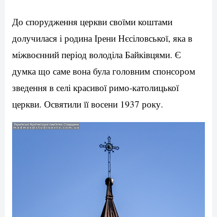
До спорудження церкви своїми коштами
долучилася і родина Ірени Нєсіловської, яка в
міжвоєнний період володіла Байківцями. Є
думка що саме вона була головним спонсором
зведення в селі красивої римо-католицької
церкви. Освятили її восени 1937 року.