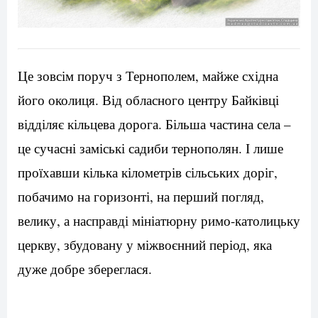
Це зовсім поруч з Тернополем, майже східна
його околиця. Від обласного центру Байківці
відділяє кільцева дорога. Більша частина села –
це сучасні заміські садиби тернополян. І лише
проїхавши кілька кілометрів сільських доріг,
побачимо на горизонті, на перший погляд,
велику, а насправді мініатюрну римо-католицьку
церкву, збудовану у міжвоєнний період, яка
дуже добре збереглася.