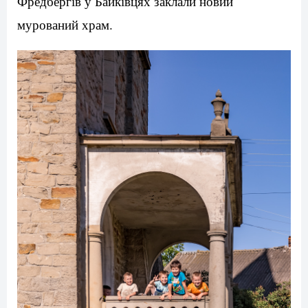
Фредбергів у Байківцях заклали новий
мурований храм.