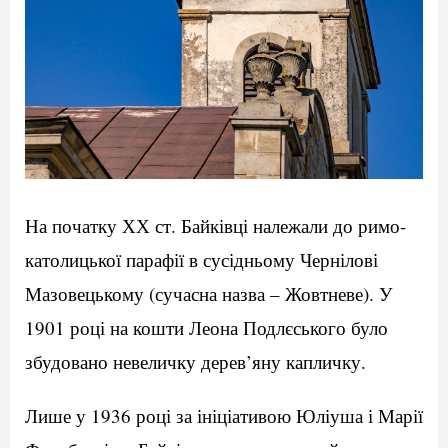
На початку ХХ ст. Байківці належали до римо-
католицької парафії в сусідньому Чернілові
Мазовецькому (сучасна назва – Жовтневе). У
1901 році на кошти Леона Подлєського було
збудовано невеличку дерев’яну капличку.
Лише у 1936 році за ініціативою Юліуша і Марії