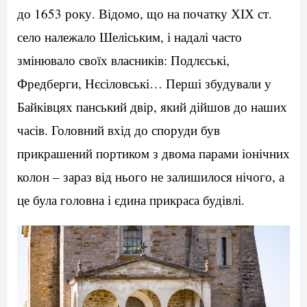
до 1653 року. Відомо, що на початку ХІХ ст.
село належало Шеліським, і надалі часто
змінювало своїх власників: Подлєські,
Фредберги, Нєсіловські… Перші збудували у
Байківцях панський двір, який дійшов до наших
часів. Головний вхід до споруди був
прикрашений портиком з двома парами іонічних
колон – зараз від нього не залишилося нічого, а
це була головна і єдина прикраса будівлі.