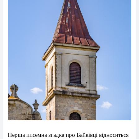
Перша писемна згадка про Байківці відноситься