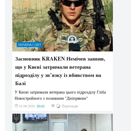
УКРАЇНА І СВІТ
Засновник KRAKEN Немічев заявив,
що у Києві затримали ветерана
підрозділу у зв’язку із вбивством на
Балі
У Києві затримали ветерана цього підрозділу Гліба
Новостройного з позивним "Дніпрянин"
01.08.2026
20:42
182
Переглядів