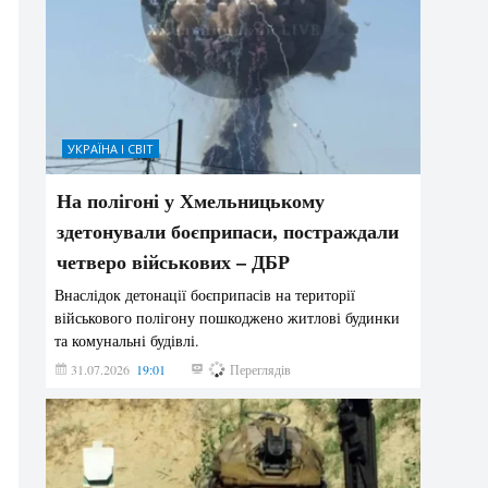
УКРАЇНА І СВІТ
На полігоні у Хмельницькому
здетонували боєприпаси, постраждали
четверо військових – ДБР
Внаслідок детонації боєприпасів на території
військового полігону пошкоджено житлові будинки
та комунальні будівлі.
31.07.2026
19:01
190
Переглядів