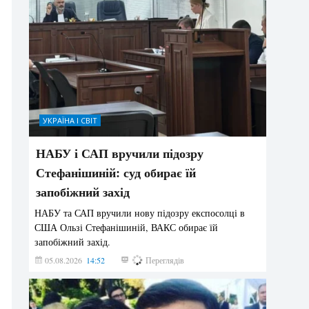
УКРАЇНА І СВІТ
НАБУ і САП вручили підозру
Стефанішиній: суд обирає їй
запобіжний захід
НАБУ та САП вручили нову підозру експосолці в
США Ользі Стефанішиній, ВАКС обирає їй
запобіжний захід.
05.08.2026
14:52
146
Переглядів