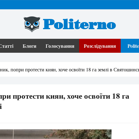
Politerno
Статті
Блоги
Голосування
Розслідування
Poli
ник, попри протести киян, хоче освоїти 18 га землі в Святошинс
ри протести киян, хоче освоїти 18 га
і