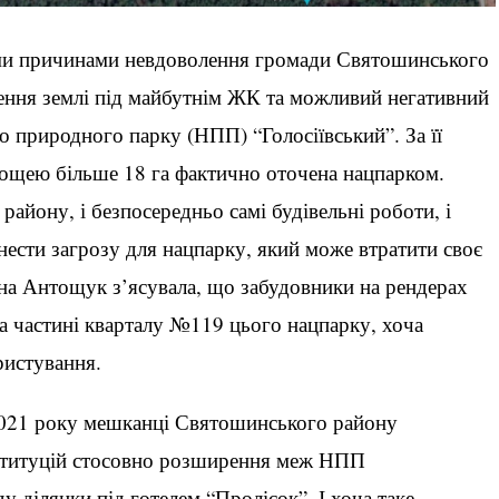
ми причинами невдоволення громади Святошинського
чення землі під майбутнім ЖК та можливий негативний
о природного парку (НПП) “Голосіївський”. За її
площею більше 18 га фактично оточена нацпарком.
айону, і безпосередньо самі будівельні роботи, і
 нести загрозу для нацпарку, який може втратити своє
на Антощук з’ясувала, що забудовники на рендерах
а частині кварталу №119 цього нацпарку, хоча
ористування.
2021 року мешканці Святошинського району
ституцій стосовно розширення меж НПП
у ділянки під готелем “Пролісок”. І хоча таке