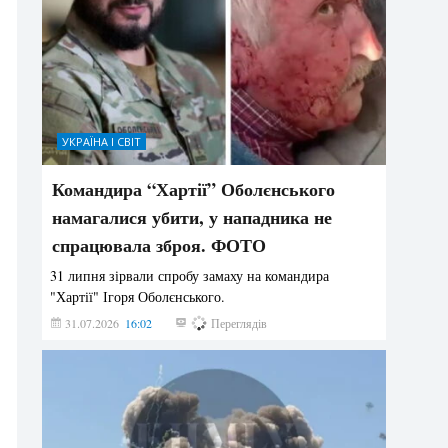
УКРАЇНА І СВІТ
Командира “Хартії” Оболєнського
намагалися убити, у нападника не
спрацювала зброя. ФОТО
31 липня зірвали спробу замаху на командира
"Хартії" Ігоря Оболєнського.
31.07.2026
16:02
198
Переглядів