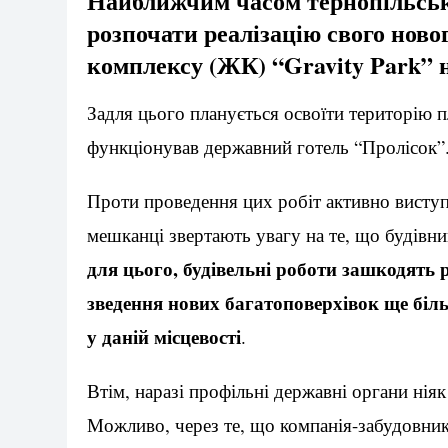
Найближчим часом тернопільськ
розпочати реалізацію свого ново
комплексу (ЖК) “Gravity Park” н
Задля цього планується освоїти територію п
функціонував державний готель “Пролісок”
Проти проведення цих робіт активно висту
мешканці звертають увагу на те, що будівни
для цього, будівельні роботи зашкодять
зведення нових багатоповерхівок ще біл
у даній місцевості
.
Втім, наразі профільні державні органи ніяк
Можливо, через те, що компанія-забудовник