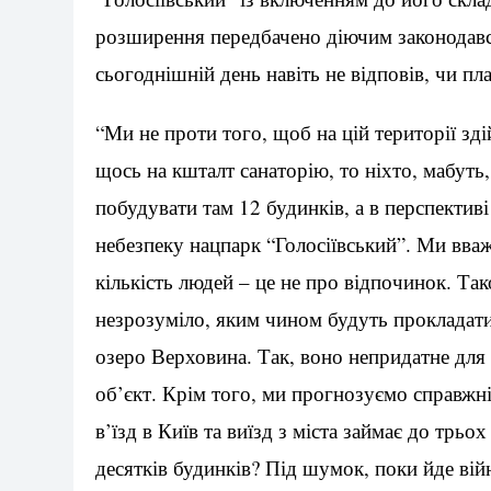
розширення передбачено діючим законодавс
сьогоднішній день навіть не відповів, чи пл
“Ми не проти того, щоб на цій території зді
щось на кшталт санаторію, то ніхто, мабуть,
побудувати там 12 будинків, а в перспектив
небезпеку нацпарк “Голосіївський”. Ми вва
кількість людей – це не про відпочинок. Так
незрозуміло, яким чином будуть прокладатис
озеро Верховина. Так, воно непридатне для 
об’єкт. Крім того, ми прогнозуємо справжні
в’їзд в Київ та виїзд з міста займає до трьо
десятків будинків? Під шумок, поки йде війн