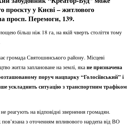
ий забудовник “Креатор-Буд” може
го проєкту у Києві – житлового
а просп. Перемоги, 139.
лощею більш ніж 18 га, на якій чверть століття тому
.
пає громада Святошинського району. Місцеві
не призначена
цтво житла заплановане на землі, яка
 розташованому поруч нацпарку “Голосіївський” і
ьше ускладнить ситуацію з транспортним трафіком
 не реагують на відповідні звернення громадян.
 пов’язана з оточенням впливового нардепа від ВО