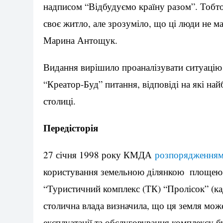
надписом “Відбудуємо країну разом”. Тобто
своє житло, але зрозуміло, що ці люди не м
Марина Антощук.
Видання вирішило проаналізувати ситуацію
“Креатор-Буд” питання, відповіді на які н
столиці.
Передісторія
27 січня 1998 року КМДА
розпорядження
користування земельною ділянкою площею 1
“Туристичний комплекс (ТК) “Пролісок” (ка
столична влада визначила, що ця земля може
експлуатації та обслуговування комплексу б