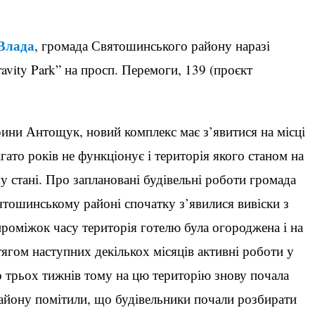
Влада
, громада Святошинського району наразі
vity Park” на просп. Перемоги, 139 (проєкт
ини Антощук, новий комплекс має з’явитися на місці
ато років не функціонує і територія якого станом на
 стані. Про заплановані будівельні роботи громада
вятошинському районі спочатку з’явилися вивіски з
роміжок часу територія готелю була огороджена і на
тягом наступних декількох місяців активні роботи у
ко трьох тижнів тому на цю територію знову почала
району помітили, що будівельники почали розбирати