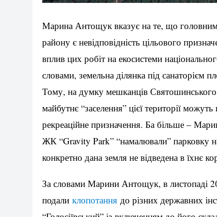
Марина Антощук вказує на те, що головни
району є невідповідність цільового призна
вплив цих робіт на екосистеми національног
словами, земельна ділянка під санаторієм 
Тому, на думку мешканців Святошинського р
майбутнє “заселення” цієї території можуть
рекреаційне призначення. Ба більше – Мари
ЖК “Gravity Park” “намалювали” парковку н
конкретно дана земля не відведена в їхнє к
За словами Марини Антощук, в листопаді 
подали
клопотання
до різних державних ін
“Голосіївський” із включенням до його склад