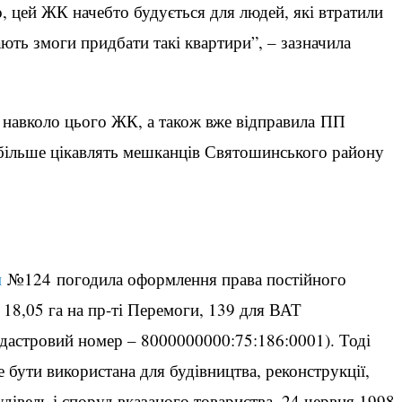
, цей ЖК начебто будується для людей, які втратили
ають змоги придбати такі квартири”, – зазначила
 навколо цього ЖК, а також вже відправила ПП
айбільше цікавлять мешканців Святошинського району
м
№124 погодила оформлення права постійного
8,05 га на пр-ті Перемоги, 139 для ВАТ
дастровий номер – 8000000000:75:186:0001). Тоді
 бути використана для будівництва, реконструкції,
удівель і споруд вказаного товариства. 24 червня 1998