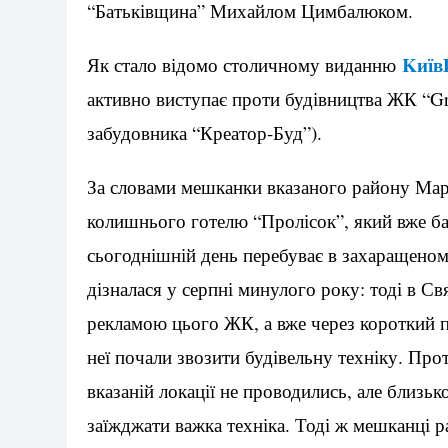
“Батьківщина” Михайлом Цимбалюком.
Kиїв
Як стало відомо столичному виданню
активно виступає проти будівництва ЖК “Gra
забудовника “Креатор-Буд”).
За словами мешканки вказаного району Мар
колишнього готелю “Пролісок”, який вже баг
сьогоднішній день перебуває в захаращеному
дізналася у серпні минулого року: тоді в С
рекламою цього ЖК, а вже через короткий п
неї почали звозити будівельну техніку. Про
вказаній локації не проводились, але близь
заїжджати важка техніка. Тоді ж мешканці 