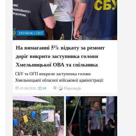
УКРАЇНА І СВІТ
На вимаганні 5% відкату за ремонт
доріг викрито заступника голови
Хмельницької ОВА та спільника
СБУ та ОГП викрили заступника голови
Хмельницької обласної військової адміністрації
03.08.2026
22:19
853
Переглядів