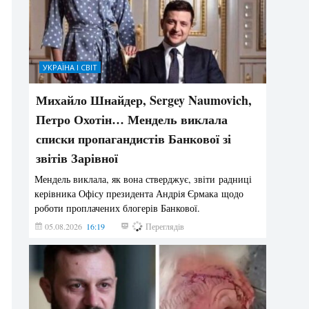
УКРАЇНА І СВІТ
Михайло Шнайдер, Sergey Naumovich,
Петро Охотін… Мендель виклала
списки пропагандистів Банкової зі
звітів Зарівної
Мендель виклала, як вона стверджує, звіти радниці
керівника Офісу президента Андрія Єрмака щодо
роботи проплачених блогерів Банкової.
05.08.2026
16:19
205
Переглядів