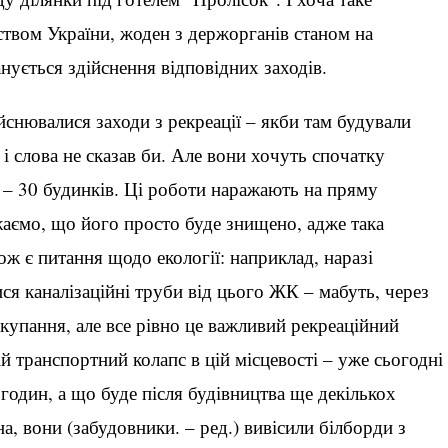
твом України, жоден з держорганів станом на
анується здійснення відповідних заходів.
йснювалися заходи з рекреації – якби там будували
 і слова не сказав би. Але вони хочуть спочатку
і – 30 будинків. Ці роботи наражають на пряму
жаємо, що його просто буде знищено, адже така
ож є питання щодо екології: наприклад, наразі
я каналізаційні труби від цього ЖК – мабуть, через
купання, але все рівно це важливий рекреаційний
й транспортний колапс в цій місцевості – уже сьогодні
х годин, а що буде після будівництва ще декількох
а, вони (забудовники. – ред.) вивісили білборди з