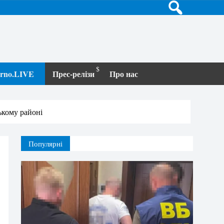
terno.LIVE
Прес-релізи
Про нас
ькому районі
Популярні