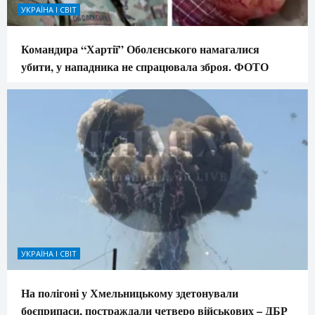
УКРАЇНА І СВІТ
Командира “Хартії” Оболєнського намагалися
убити, у нападника не спрацювала зброя. ФОТО
УКРАЇНА І СВІТ
На полігоні у Хмельницькому здетонували
боєприпаси, постраждали четверо військових – ДБР