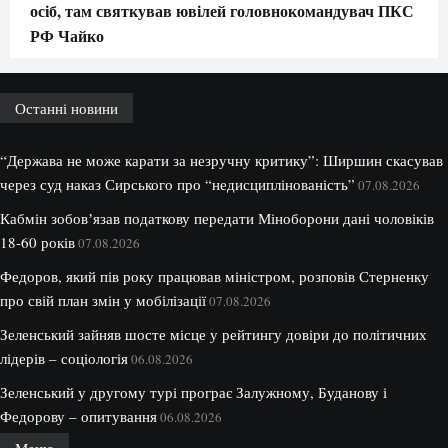
осіб, там святкував ювілей головнокомандувач ПКС
РФ Чайко
Останні новини
“Держава не може карати за незручну критику”: Ширшин скасував
через суд наказ Сирського про “недисциплінованість”
07.08.2026
Кабмін зобовʼязав податкову передати Міноборони дані чоловіків
18-60 років
07.08.2026
Федоров, який пів року працював міністром, розповів Стерненку
про свій план змін у мобілізації
07.08.2026
Зеленський зайняв шосте місце у рейтингу довіри до політичних
лідерів – соціологія
06.08.2026
Зеленський у другому турі програє Залужному, Буданову і
Федорову – опитування
06.08.2026