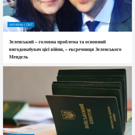
УКРАЇНА І СВІТ
Зеленський – головна проблема та основний
вигодонабувач цієї війни, – ексречниця Зеленського
Мендель