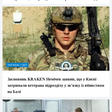
УКРАЇНА І СВІТ
Засновник KRAKEN Немічев заявив, що у Києві
затримали ветерана підрозділу у зв’язку із вбивством
на Балі