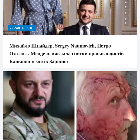
УКРАЇНА І СВІТ
Михайло Шнайдер, Sergey Naumovich, Петро
Охотін… Мендель виклала списки пропагандистів
Банкової зі звітів Зарівної