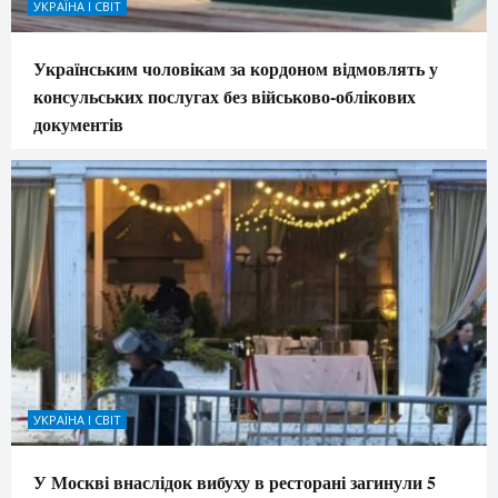
УКРАЇНА І СВІТ
Українським чоловікам за кордоном відмовлять у
консульських послугах без військово-облікових
документів
УКРАЇНА І СВІТ
У Москві внаслідок вибуху в ресторані загинули 5