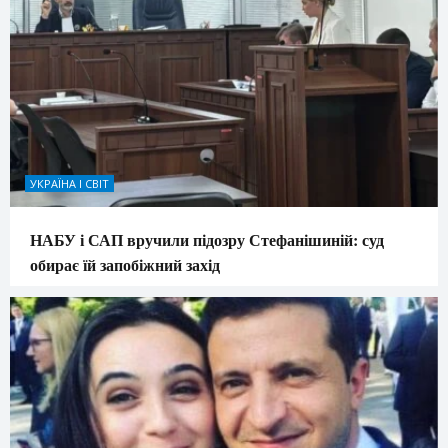
УКРАЇНА І СВІТ
НАБУ і САП вручили підозру Стефанішиній: суд
обирає їй запобіжний захід