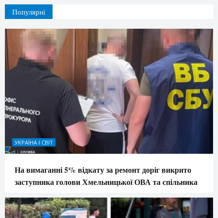
Популярні
УКРАЇНА І СВІТ
На вимаганні 5% відкату за ремонт доріг викрито
заступника голови Хмельницької ОВА та спільника