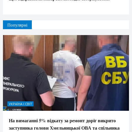
Популярні
УКРАЇНА І СВІТ
На вимаганні 5% відкату за ремонт доріг викрито
заступника голови Хмельницької ОВА та спільника