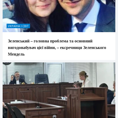
УКРАЇНА І СВІТ
Зеленський – головна проблема та основний
вигодонабувач цієї війни, – ексречниця Зеленського
Мендель