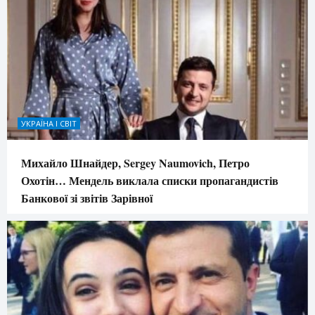
УКРАЇНА І СВІТ
Михайло Шнайдер, Sergey Naumovich, Петро
Охотін… Мендель виклала списки пропагандистів
Банкової зі звітів Зарівної