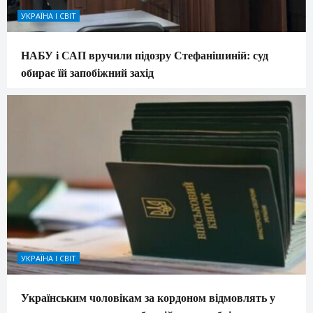
УКРАЇНА І СВІТ
НАБУ і САП вручили підозру Стефанішиній: суд
обирає їй запобіжний захід
УКРАЇНА І СВІТ
Українським чоловікам за кордоном відмовлять у