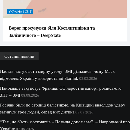
УКРАЇНА І СВІТ
Ворог просунувся біля Костянтинівки та
Залізничного – DeepState
Останні новини
Настав час укласти мирну угоду: ЗМІ дізналися, чому Маск
відмовляє Україні у використанні Starlink
08.08.2026
Найбільше закуповує Франція: ЄС наростив імпорт російського
ЗПГ – ЗМІ
08.08.2026
Росіяни били по столиці балістикою, на Київщині внаслідок удару
загинули троє людей, серед них дитина
08.08.2026
“Там, де б’ють московитів – Польща допомагає”, – Навроцький про
Україну
07.08.2026