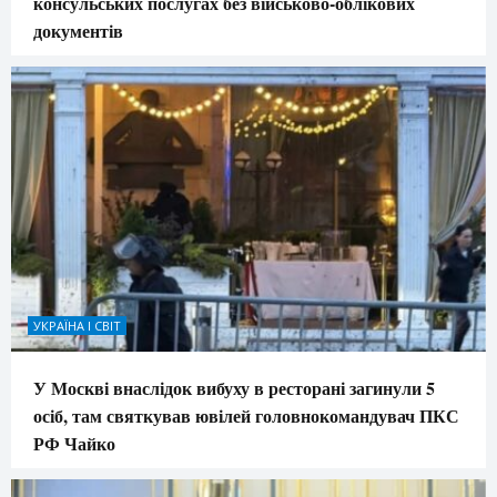
консульських послугах без військово-облікових
документів
УКРАЇНА І СВІТ
У Москві внаслідок вибуху в ресторані загинули 5
осіб, там святкував ювілей головнокомандувач ПКС
РФ Чайко