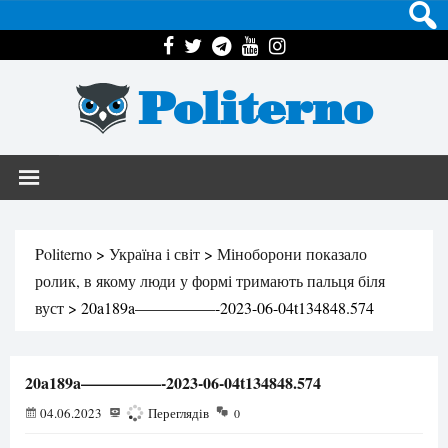
Politerno
Politerno
>
Україна і світ
>
Міноборони показало
ролик, в якому люди у формі тримають пальця біля
вуст
>
20a189a—————-2023-06-04t134848.574
20a189a—————-2023-06-04t134848.574
04.06.2023
180
Переглядів
0