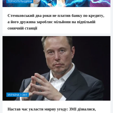
ТЕРНОПІЛЬЩИНА
Стемковський два роки не платив банку по кредиту,
а його дружина заробляє мільйони на підпільній
сонячній станції
УКРАЇНА І СВІТ
Настав час укласти мирну угоду: ЗМІ дізналися,