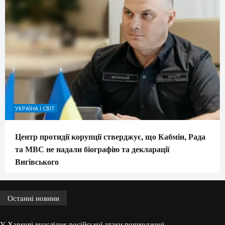
УКРАЇНА І СВІТ
Центр протидії корупції стверджує, що Кабмін, Рада
та МВС не надали біографію та декларації
Вигівського
Останні новини
У Харкові внаслідок російської атаки пошкоджені