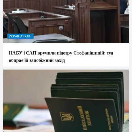
УКРАЇНА І СВІТ
НАБУ і САП вручили підозру Стефанішиній: суд
обирає їй запобіжний захід