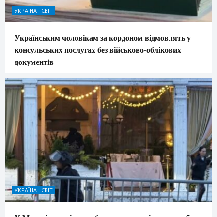
УКРАЇНА І СВІТ
Українським чоловікам за кордоном відмовлять у
консульських послугах без військово-облікових
документів
УКРАЇНА І СВІТ