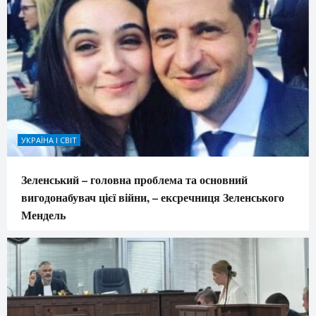
УКРАЇНА І СВІТ
Зеленський – головна проблема та основний
вигодонабувач цієї війни, – ексречниця Зеленського
Мендель