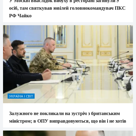
У Москві внаслідок вибуху в ресторані загинули 5
осіб, там святкував ювілей головнокомандувач ПКС
РФ Чайко
УКРАЇНА І СВІТ
Залужного не покликали на зустріч з британським
міністром; в ОПУ виправдовуються, що він і не хотів