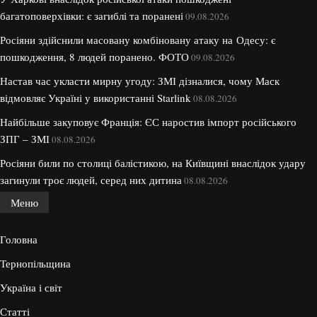
багатоповерхівки: є загиблі та поранені
09.08.2026
Росіяни здійснили масовану комбіновану атаку на Одесу: є
пошкодження, 8 людей поранено. ФОТО
09.08.2026
Настав час укласти мирну угоду: ЗМІ дізналися, чому Маск
відмовляє Україні у використанні Starlink
08.08.2026
Найбільше закуповує Франція: ЄС наростив імпорт російського
ЗПГ – ЗМІ
08.08.2026
Росіяни били по столиці балістикою, на Київщині внаслідок удару
загинули троє людей, серед них дитина
08.08.2026
Меню
Головна
Тернопільщина
Україна і світ
Статті