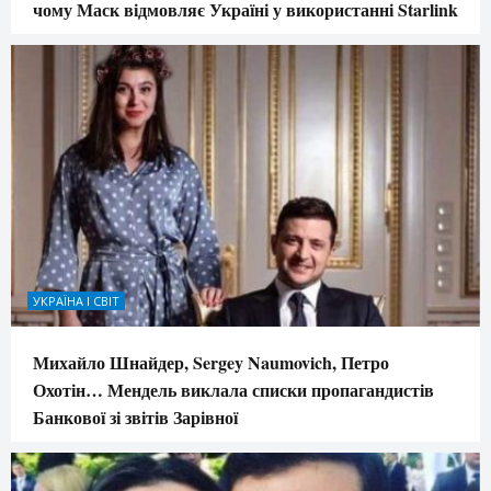
чому Маск відмовляє Україні у використанні Starlink
УКРАЇНА І СВІТ
Михайло Шнайдер, Sergey Naumovich, Петро
Охотін… Мендель виклала списки пропагандистів
Банкової зі звітів Зарівної