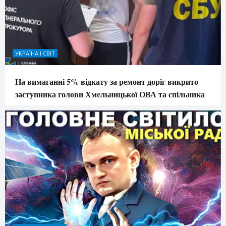
УКРАЇНА І СВІТ
На вимаганні 5% відкату за ремонт доріг викрито
заступника голови Хмельницької ОВА та спільника