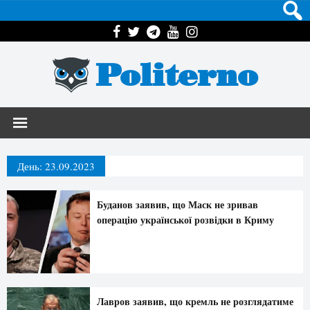
Politerno
День:
23.09.2023
Буданов заявив, що Маск не зривав
операцію української розвідки в Криму
Лавров заявив, що кремль не розглядатиме