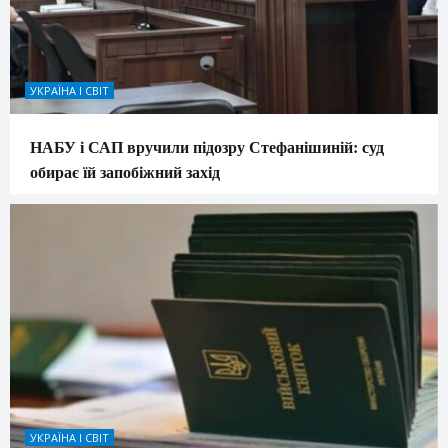
УКРАЇНА І СВІТ
НАБУ і САП вручили підозру Стефанішиній: суд
обирає їй запобіжний захід
УКРАЇНА І СВІТ