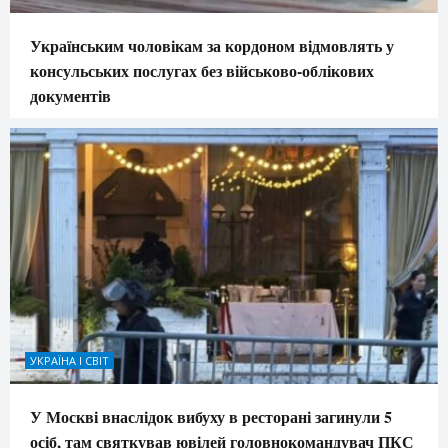
Українським чоловікам за кордоном відмовлять у
консульських послугах без військово-облікових
документів
УКРАЇНА І СВІТ
У Москві внаслідок вибуху в ресторані загинули 5
осіб, там святкував ювілей головнокомандувач ПКС