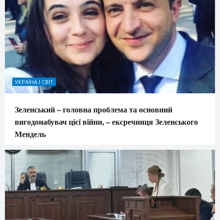
УКРАЇНА І СВІТ
Зеленський – головна проблема та основний
вигодонабувач цієї війни, – ексречниця Зеленського
Мендель