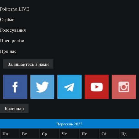
Politerno.LIVE
Стріми
Голосування
Прес-релізи
Про нас
Залишайтесь з нами
Календар
Вересень 2023
Пн
Вт
Ср
Чт
Пт
Сб
Нд