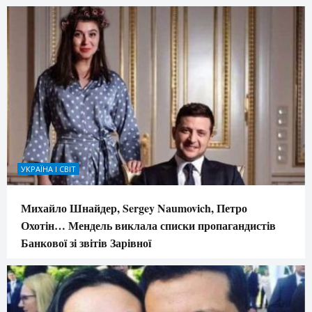
УКРАЇНА І СВІТ
Михайло Шнайдер, Sergey Naumovich, Петро
Охотін… Мендель виклала списки пропагандистів
Банкової зі звітів Зарівної