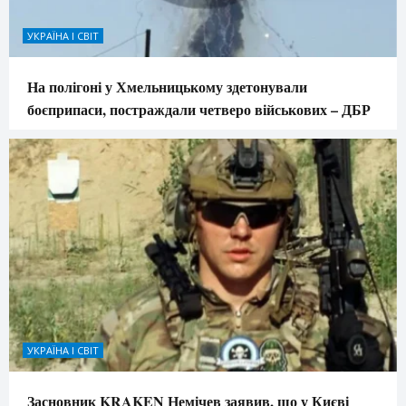
УКРАЇНА І СВІТ
На полігоні у Хмельницькому здетонували
боєприпаси, постраждали четверо військових – ДБР
УКРАЇНА І СВІТ
Засновник KRAKEN Немічев заявив, що у Києві