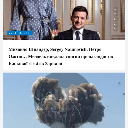
УКРАЇНА І СВІТ
Михайло Шнайдер, Sergey Naumovich, Петро
Охотін… Мендель виклала списки пропагандистів
Банкової зі звітів Зарівної