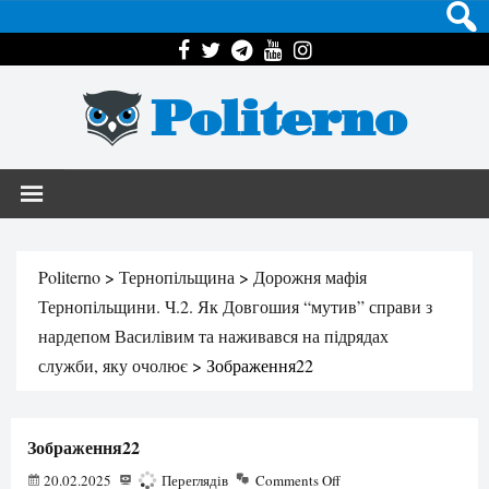
Politerno
Politerno
>
Тернопільщина
>
Дорожня мафія
Тернопільщини. Ч.2. Як Довгошия “мутив” справи з
нардепом Василівим та наживався на підрядах
служби, яку очолює
>
Зображення22
Зображення22
20.02.2025
214
Переглядів
Comments Off