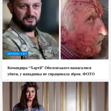
УКРАЇНА І СВІТ
Командира “Хартії” Оболєнського намагалися
убити, у нападника не спрацювала зброя. ФОТО