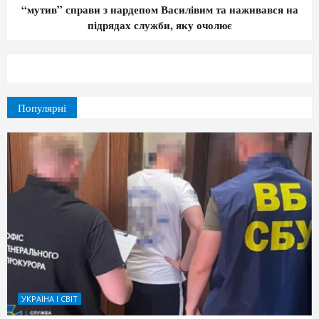
“мутив” справи з нардепом Василівим та наживався на
підрядах служби, яку очолює
Популярні
УКРАЇНА І СВІТ