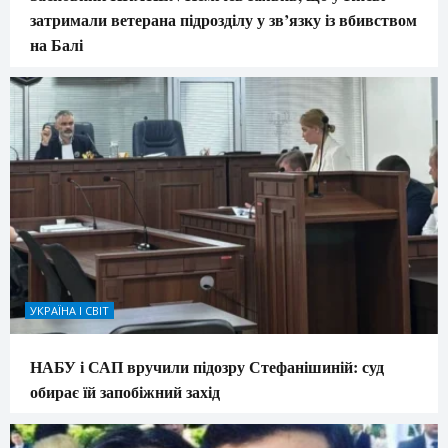
затримали ветерана підрозділу у зв’язку із вбивством
на Балі
УКРАЇНА І СВІТ
НАБУ і САП вручили підозру Стефанішиній: суд
обирає їй запобіжний захід