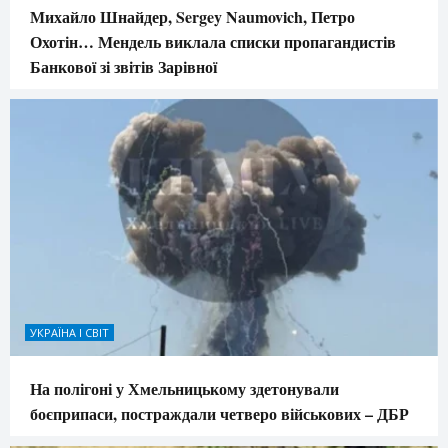
Михайло Шнайдер, Sergey Naumovich, Петро
Охотін… Мендель виклала списки пропагандистів
Банкової зі звітів Зарівної
УКРАЇНА І СВІТ
На полігоні у Хмельницькому здетонували
боєприпаси, постраждали четверо військових – ДБР