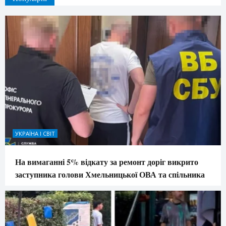
УКРАЇНА І СВІТ
На вимаганні 5% відкату за ремонт доріг викрито
заступника голови Хмельницької ОВА та спільника