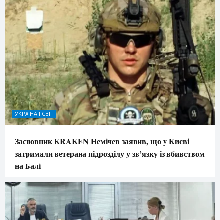
УКРАЇНА І СВІТ
Засновник KRAKEN Немічев заявив, що у Києві
затримали ветерана підрозділу у зв’язку із вбивством
на Балі