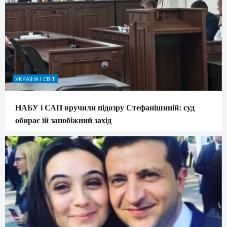
УКРАЇНА І СВІТ
НАБУ і САП вручили підозру Стефанішиній: суд
обирає їй запобіжний захід