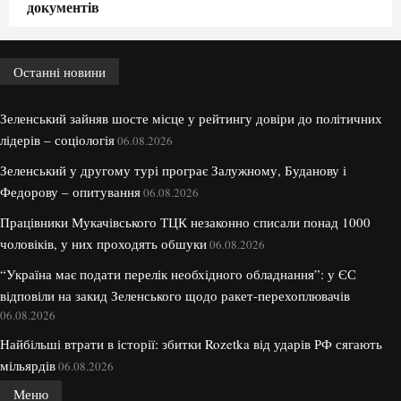
документів
Останні новини
Зеленський зайняв шосте місце у рейтингу довіри до політичних
лідерів – соціологія
06.08.2026
Зеленський у другому турі програє Залужному, Буданову і
Федорову – опитування
06.08.2026
Працівники Мукачівського ТЦК незаконно списали понад 1000
чоловіків, у них проходять обшуки
06.08.2026
“Україна має подати перелік необхідного обладнання”: у ЄС
відповіли на закид Зеленського щодо ракет-перехоплювачів
06.08.2026
Найбільші втрати в історії: збитки Rozetka від ударів РФ сягають
мільярдів
06.08.2026
Меню