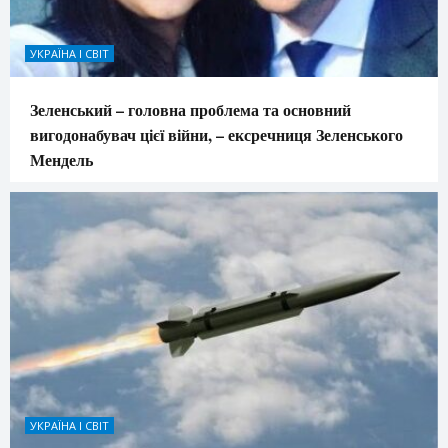
УКРАЇНА І СВІТ
Зеленський – головна проблема та основний
вигодонабувач цієї війни, – ексречниця Зеленського
Мендель
УКРАЇНА І СВІТ