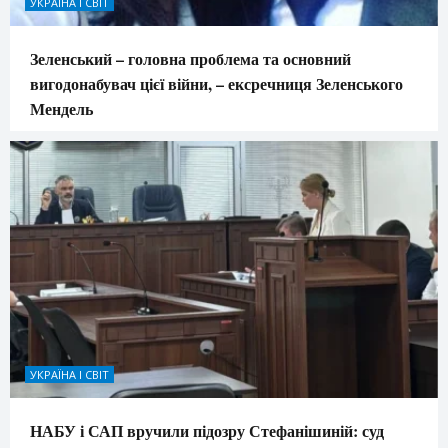
УКРАЇНА І СВІТ
Зеленський – головна проблема та основний
вигодонабувач цієї війни, – ексречниця Зеленського
Мендель
УКРАЇНА І СВІТ
НАБУ і САП вручили підозру Стефанішиній: суд