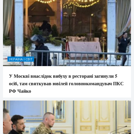
УКРАЇНА І СВІТ
У Москві внаслідок вибуху в ресторані загинули 5
осіб, там святкував ювілей головнокомандувач ПКС
РФ Чайко