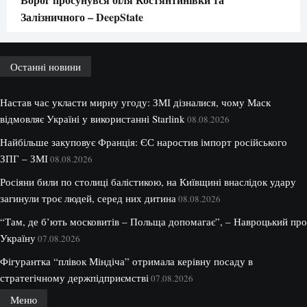
Залізничного – DeepState
Останні новини
Настав час укласти мирну угоду: ЗМІ дізналися, чому Маск
відмовляє Україні у використанні Starlink
08.08.2026
Найбільше закуповує Франція: ЄС наростив імпорт російського
ЗПГ – ЗМІ
08.08.2026
Росіяни били по столиці балістикою, на Київщині внаслідок удару
загинули троє людей, серед них дитина
08.08.2026
“Там, де б’ють московитів – Польща допомагає”, – Навроцький про
Україну
07.08.2026
Фігурантка “плівок Міндіча” отримала керівну посаду в
стратегічному держпідприємстві
07.08.2026
Меню