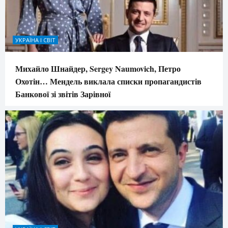
УКРАЇНА І СВІТ
Михайло Шнайдер, Sergey Naumovich, Петро
Охотін… Мендель виклала списки пропагандистів
Банкової зі звітів Зарівної