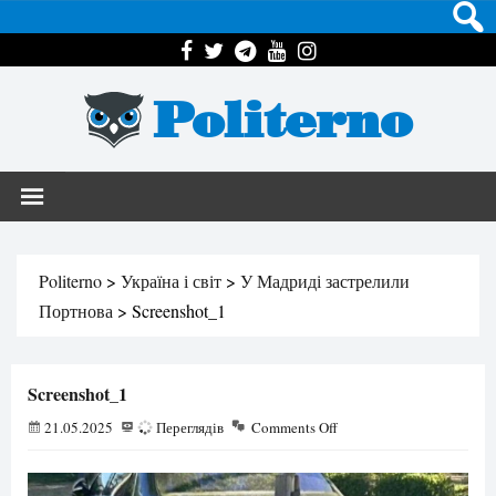
Politerno
Politerno
>
Україна і світ
>
У Мадриді застрелили
Портнова
>
Screenshot_1
Screenshot_1
21.05.2025
52
Переглядів
Comments Off