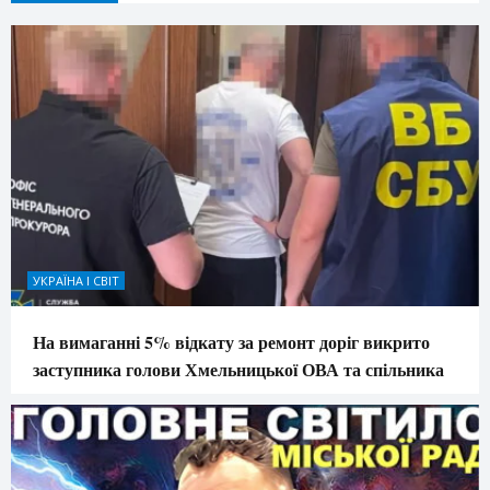
УКРАЇНА І СВІТ
На вимаганні 5% відкату за ремонт доріг викрито
заступника голови Хмельницької ОВА та спільника