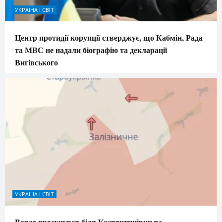
УКРАЇНА І СВІТ
Центр протидії корупції стверджує, що Кабмін, Рада
та МВС не надали біографію та декларації
Вигівського
УКРАЇНА І СВІТ
Ворог просунувся біля Костянтинівки та