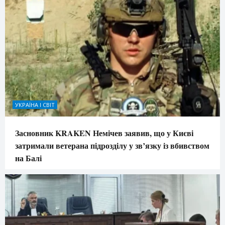
УКРАЇНА І СВІТ
Засновник KRAKEN Немічев заявив, що у Києві
затримали ветерана підрозділу у зв’язку із вбивством
на Балі