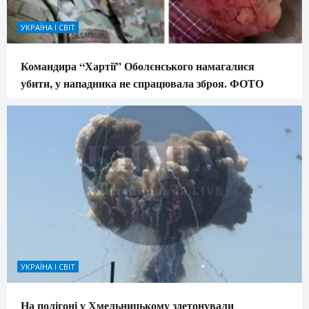
УКРАЇНА І СВІТ
Командира “Хартії” Оболєнського намагалися
убити, у нападника не спрацювала зброя. ФОТО
УКРАЇНА І СВІТ
На полігоні у Хмельницькому здетонували