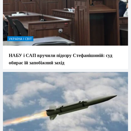
УКРАЇНА І СВІТ
НАБУ і САП вручили підозру Стефанішиній: суд
обирає їй запобіжний захід