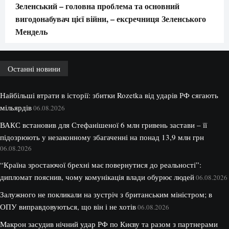
Зеленський – головна проблема та основний
вигодонабувач цієї війни, – ексречниця Зеленського
Мендель
Останні новини
Найбільші втрати в історії: збитки Rozetka від ударів РФ сягають
мільярдів
06.08.2026
ВАКС встановив для Стефанішеної 6 млн гривень застави – її
підозрюють у незаконному збагаченні на понад 13,9 млн грн
06.08.2026
“Країна зростаючої брехні має повернутися до реальності”:
дипломат пояснив, чому комунікація влади обурює людей
06.08.2026
Залужного не покликали на зустріч з британським міністром; в
ОПУ виправдовуються, що він і не хотів
06.08.2026
Макрон засудив нічний удар РФ по Києву та разом з партнерами