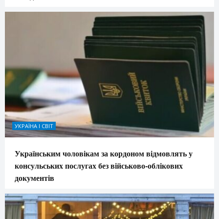
УКРАЇНА І СВІТ
Українським чоловікам за кордоном відмовлять у
консульських послугах без військово-облікових
документів