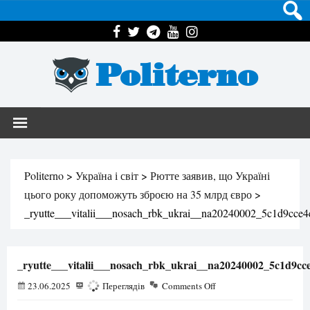
Politerno
Politerno
>
Україна і світ
>
Рютте заявив, що Україні
цього року допоможуть зброєю на 35 млрд євро
>
_ryutte___vitalii___nosach_rbk_ukrai__na20240002_5c1d9cc
_ryutte___vitalii___nosach_rbk_ukrai__na20240002_5c1d9c
23.06.2025
103
Переглядів
Comments Off