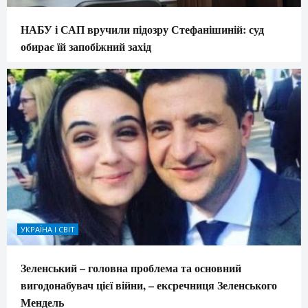
НАБУ і САП вручили підозру Стефанішиній: суд
обирає їй запобіжний захід
УКРАЇНА І СВІТ
Зеленський – головна проблема та основний
вигодонабувач цієї війни, – ексречниця Зеленського
Мендель