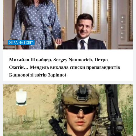
УКРАЇНА І СВІТ
Михайло Шнайдер, Sergey Naumovich, Петро
Охотін… Мендель виклала списки пропагандистів
Банкової зі звітів Зарівної