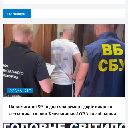
Популярні
УКРАЇНА І СВІТ
На вимаганні 5% відкату за ремонт доріг викрито
заступника голови Хмельницької ОВА та спільника