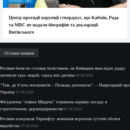
УКРАЇНА І СВІТ
Центр протидії корупції стверджує, що Кабмін, Рада
та МВС не надали біографію та декларації
Вигівського
Останні новини
Росіяни били по столиці балістикою, на Київщині внаслідок удару
загинули троє людей, серед них дитина
08.08.2026
“Там, де б’ють московитів – Польща допомагає”, – Навроцький про
Україну
07.08.2026
Фігурантка “плівок Міндіча” отримала керівну посаду в
стратегічному держпідприємстві
07.08.2026
Росіяни атакували Укрнафту: компанія втратила суттєві обсяги
видобутку
07.08.2026