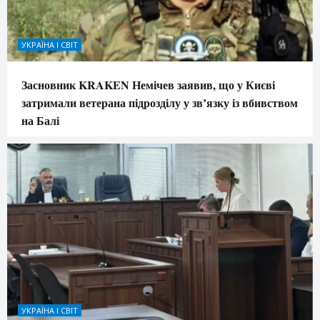
УКРАЇНА І СВІТ
Засновник KRAKEN Немічев заявив, що у Києві
затримали ветерана підрозділу у зв’язку із вбивством
на Балі
УКРАЇНА І СВІТ