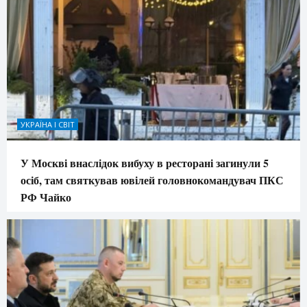
УКРАЇНА І СВІТ
У Москві внаслідок вибуху в ресторані загинули 5
осіб, там святкував ювілей головнокомандувач ПКС
РФ Чайко