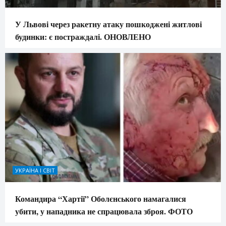
У Львові через ракетну атаку пошкоджені житлові
будинки: є постраждалі. ОНОВЛЕНО
УКРАЇНА І СВІТ
Командира “Хартії” Оболєнського намагалися
убити, у нападника не спрацювала зброя. ФОТО