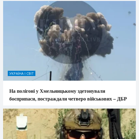
УКРАЇНА І СВІТ
На полігоні у Хмельницькому здетонували
боєприпаси, постраждали четверо військових – ДБР