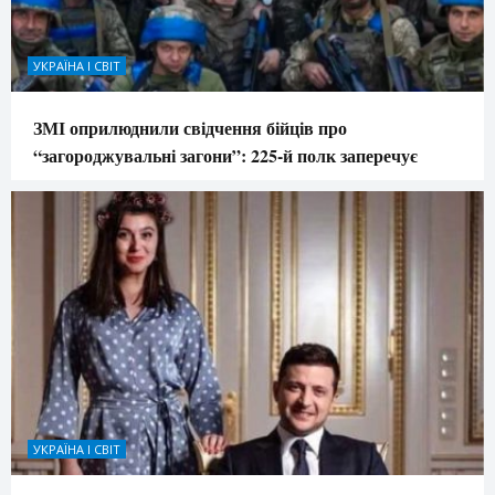
УКРАЇНА І СВІТ
ЗМІ оприлюднили свідчення бійців про
“загороджувальні загони”: 225-й полк заперечує
УКРАЇНА І СВІТ