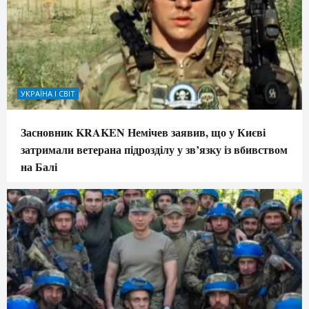
УКРАЇНА І СВІТ
Засновник KRAKEN Немічев заявив, що у Києві
затримали ветерана підрозділу у зв’язку із вбивством
на Балі