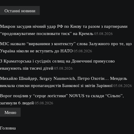
Останні новини
Макрон засудив нічний удар РФ по Києву та разом з партнерами
“продовжуватиме посилювати тиск” на Кремль
05.08.2026
МЗС назвало “вирваними з контексту” слова Залужного про те, що
Україна ніколи не вступить до НАТО
05.08.2026
З Краматорська і сусідніх селищ на Донеччині примусово
евакуюють пів тисячі дітей
05.08.2026
Михайло Шнайдер, Sergey Naumovich, Петро Охотін… Мендель
виклала списки пропагандистів Банкової зі звітів Зарівної
05.08.2026
Ворог поцілив у “серце логістики” NOVUS та склади “Сільпо”,
загинули 6 людей
05.08.2026
Меню
Головна