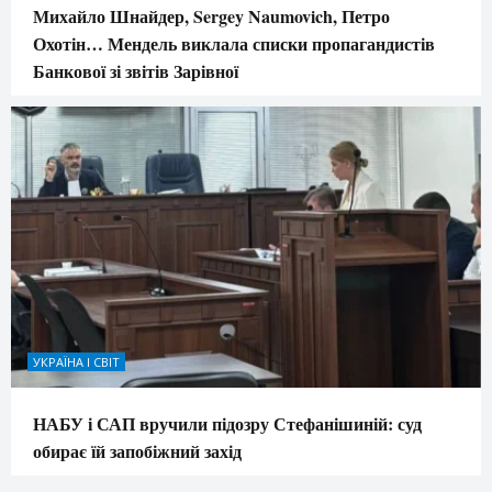
Михайло Шнайдер, Sergey Naumovich, Петро
Охотін… Мендель виклала списки пропагандистів
Банкової зі звітів Зарівної
УКРАЇНА І СВІТ
НАБУ і САП вручили підозру Стефанішиній: суд
обирає їй запобіжний захід