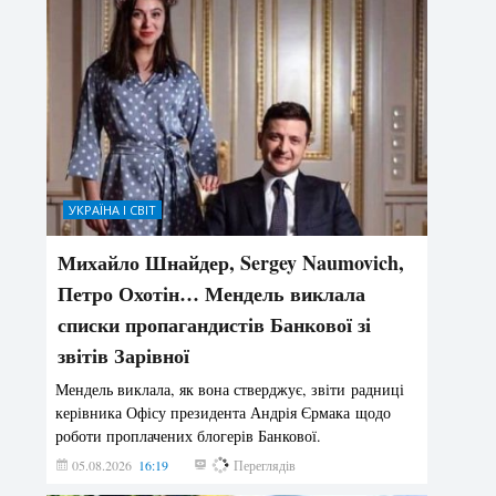
УКРАЇНА І СВІТ
Михайло Шнайдер, Sergey Naumovich,
Петро Охотін… Мендель виклала
списки пропагандистів Банкової зі
звітів Зарівної
Мендель виклала, як вона стверджує, звіти радниці
керівника Офісу президента Андрія Єрмака щодо
роботи проплачених блогерів Банкової.
05.08.2026
16:19
247
Переглядів