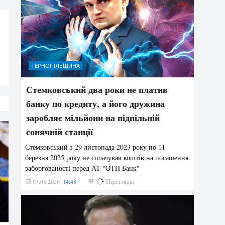
ТЕРНОПІЛЬЩИНА
Стемковський два роки не платив
банку по кредиту, а його дружина
заробляє мільйони на підпільній
сонячній станції
Стемковський з 29 листопада 2023 року по 11
березня 2025 року не сплачував коштів на погашення
заборгованості перед АТ "ОТП Банк"
07.08.2026
14:48
410
Переглядів