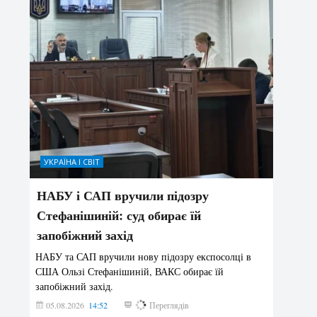
УКРАЇНА І СВІТ
НАБУ і САП вручили підозру
Стефанішиній: суд обирає їй
запобіжний захід
НАБУ та САП вручили нову підозру експосолці в
США Ользі Стефанішиній, ВАКС обирає їй
запобіжний захід.
05.08.2026
14:52
169
Переглядів