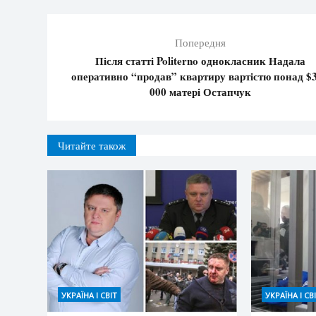
Попередня
Після статті Politerno однокласник Надала
оперативно “продав” квартиру вартістю понад $
000 матері Остапчук
Читайте також
УКРАЇНА І СВІТ
УКРАЇНА І СВ