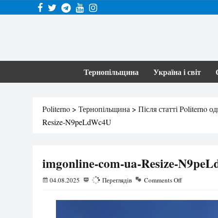
Тернопільщина
Україна і світ
Politerno
>
Тернопільщина
>
Після статті Politerno
Resize-N9peLdWc4U
imgonline-com-ua-Resize-N9pe
04.08.2025
162
Переглядів
Comments Off