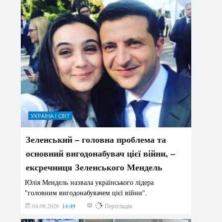
УКРАЇНА І СВІТ
Зеленський – головна проблема та
основний вигодонабувач цієї війни, –
ексречниця Зеленського Мендель
Юлія Мендель назвала українського лідера
"головним вигодонабувачем цієї війни".
04.08.2026
14:49
174
Переглядів