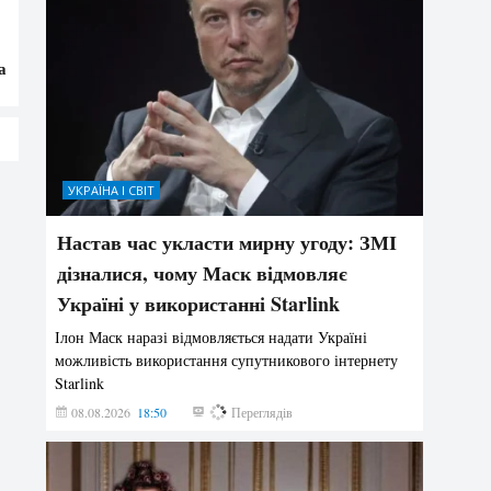
а
УКРАЇНА І СВІТ
Настав час укласти мирну угоду: ЗМІ
дізналися, чому Маск відмовляє
Україні у використанні Starlink
Ілон Маск наразі відмовляється надати Україні
можливість використання супутникового інтернету
Starlink
08.08.2026
18:50
276
Переглядів