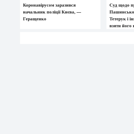
Коронавірусом заразився
Суд щодо п
начальник поліції Києва, —
Пашинськог
Геращенко
Тетерук і і
взяти його 