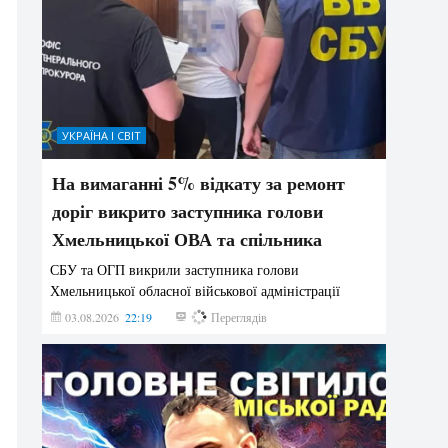
УКРАЇНА І СВІТ
На вимаганні 5% відкату за ремонт
доріг викрито заступника голови
Хмельницької ОВА та спільника
СБУ та ОГП викрили заступника голови
Хмельницької обласної військової адміністрації
03.08.2026
22:19
883
Переглядів