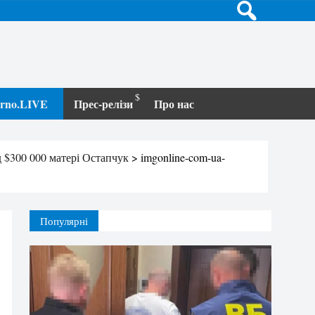
terno.LIVE
Прес-релізи
Про нас
д $300 000 матері Остапчук
>
imgonline-com-ua-
Популярні