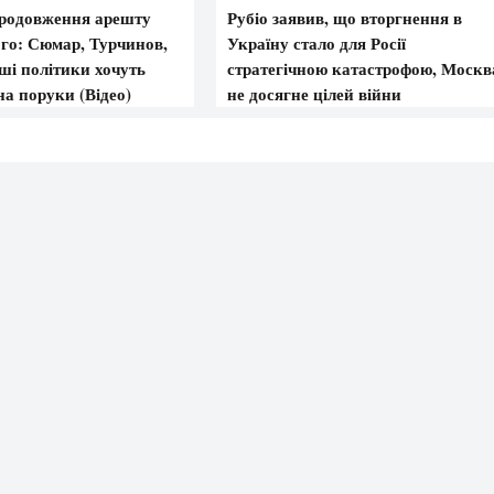
родовження арешту
Рубіо заявив, що вторгнення в
о: Сюмар, Турчинов,
Україну стало для Росії
нші політики хочуть
стратегічною катастрофою, Москв
на поруки (Відео)
не досягне цілей війни