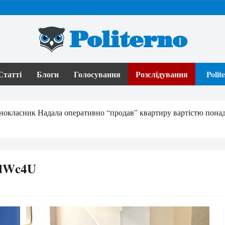
Politerno
Статті
Блоги
Голосування
Розслідування
Poli
 однокласник Надала оперативно “продав” квартиру вартістю пона
LdWc4U